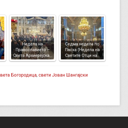
Недела на
Седма недела по
а
Православието –
Пасха (Недела на
Света Архиерејска…
Светите Отци на…
вета Богородица
,
свети Јован Шангајски