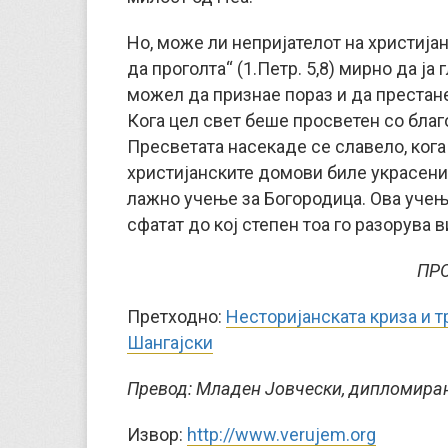
Но, може ли непријателот на христијани
да проголта“ (1.Петр. 5,8) мирно да ј
можел да признае пораз и да престане
Кога цел свет беше просветен со благо
Пресветата насекаде се славело, кога
христијанските домови биле украсени 
лажно учење за Богородица. Ова учењ
сфатат до кој степен тоа го разорува 
ПР
Претходно:
Несторијанската криза и т
Шангајски
Превод: Младен Јовчески, дипломиран
Извор:
http://www.verujem.org