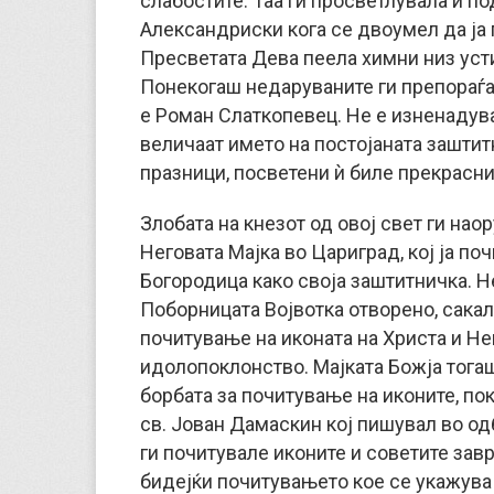
слабостите. Таа ги просветлувала и по
Александриски кога се двоумел да ја 
Пресветата Дева пеела химни низ усти
Понекогаш недаруваните ги препораѓал
е Роман Слаткопевец. Не е изненадув
величаат името на постојаната заштит
празници, посветени ѝ биле прекрасни
Злобата на кнезот од овој свет ги на
Неговата Мајка во Цариград, кој ја поч
Богородица како своја заштитничка. Н
Поборницата Војвотка отворено, сакал
почитување на иконата на Христа и Нег
идолопоклонство. Мајката Божја тогаш
борбата за почитување на иконите, пок
св. Јован Дамаскин кој пишувал во од
ги почитувале иконите и советите зав
бидејќи почитувањето кое се укажува 