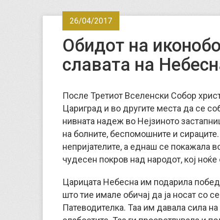
26/04/2017
Обидот на иконобо
славата на Небес
После Третиот Вселенски Собор христ
Цариград и во другите места да се соб
нивната надеж во Нејзиното застапни
на болните, беспомошните и сираците.
непријателите, а еднаш се покажала в
чудесен покрoв над народот, кој ноќе
Царицата Небесна им подарила победа
што тие имале обичај да ја носат со с
Патеводителка. Таа им давала сила на