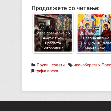
Продолжете со читање:
Mало повечерие со
Акатист кон
Благовештение
Пресвета
(Лк.1, 26-38) Дев
Богородица
Марија како…
Поуки - совети
иконоборство
,
Прес
трајна врска