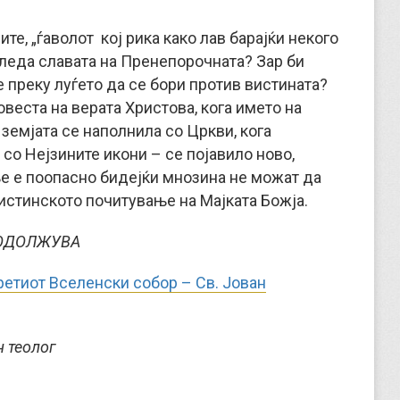
те, „ѓаволот кој рика како лав барајќи некого
а гледа славата на Пренепорочната? Зар би
 преку луѓето да се бори против вистината?
веста на верата Христова, кога името на
 земјата се наполнила со Цркви, кога
со Нејзините икони – се појавило ново,
е е поопасно бидејќи мнозина не можат да
вистинското почитување на Мајката Божја.
ОДОЛЖУВА
ретиот Вселенски собор – Св. Јован
 теолог