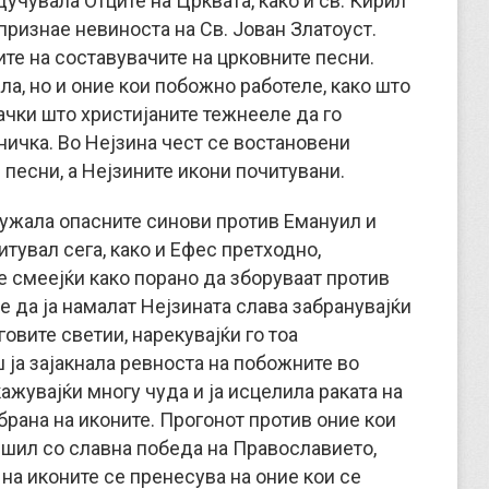
дучувала Отците на Црквата, како и св. Кирил
признае невиноста на Св. Јован Златоуст.
те на составувачите на црковните песни.
а, но и оние кои побожно работеле, како што
ачки што христијаните тежнееле да го
ничка. Во Нејзина чест се востановени
 песни, а Нејзините икони почитувани.
оружала опасните синови против Емануил и
итувал сега, како и Ефес претходно,
е смеејќи како порано да зборуваат против
е да ја намалат Нејзината слава забранувајќи
овите светии, нарекувајќи го тоа
 ја зајакнала ревноста на побожните во
ажувајќи многу чуда и ја исцелила раката на
брана на иконите. Прогонот против оние кои
ршил со славна победа на Православието,
на иконите се пренесува на оние кои се