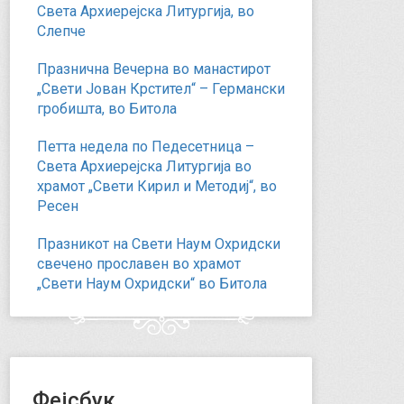
Света Архиерејска Литургија, во
Слепче
Празнична Вечерна во манастирот
„Свети Јован Крстител“ – Германски
гробишта, во Битола
Петта недела по Педесетница –
Света Архиерејска Литургија во
храмот „Свети Кирил и Методиј“, во
Ресен
Празникот на Свети Наум Охридски
свечено прославен во храмот
„Свети Наум Охридски“ во Битола
Фејсбук