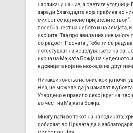
насликани на нив, а светите угодници 
заради благодадта која пребива во ни
милост се кај мене пријателите твои“
посебна чест на небото и на земјата, 
иконите. Таа пројавила низ нив многу 
со радост. Песната „Тебе ти се радува
потсетуваат на исцелувањето на св. Ј
икона на Мајката Божја на чудесното 
вдовицата која не можела на друг начи
Никакви гонења на оние кои ја почитув
Неа, не можеле да ја намалат љубовта 
Утврдено е правило секој круг на пес
во чест на Мајката Божја.
Многу пати во текот на на годината, х
собираат во Црквата да ѝ заблагодара
милост од Неа.