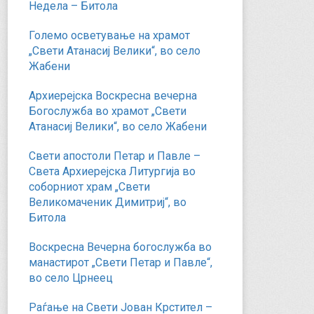
Недела – Битола
Големо осветување на храмот
„Свети Атанасиј Велики“, во село
Жабени
Архиерејска Воскресна вечерна
Богослужба во храмот „Свети
Атанасиј Велики“, во село Жабени
Свети апостоли Петар и Павле –
Света Архиерејска Литургија во
соборниот храм „Свети
Великомаченик Димитриј“, во
Битола
Воскресна Вечерна богослужба во
манастирот „Свети Петар и Павле“,
во село Црнеец
Раѓање на Свети Јован Крстител –