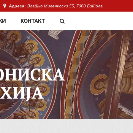
Адреса:
Влатко Миленкоски 55, 7000 Битола
КИ
КОНТАКТ
ОНИСКА
ХИЈА