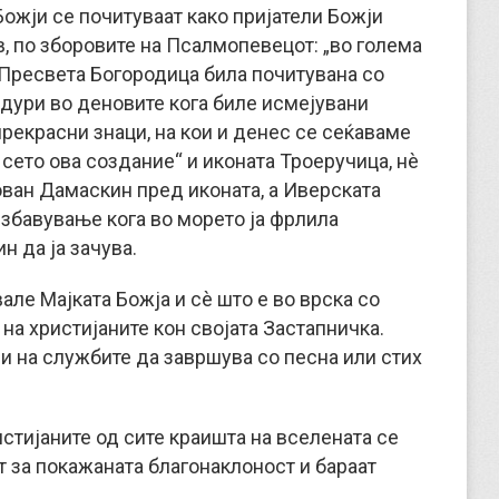
Божји се почитуваат како пријатели Божји
в, по зборовите на Псалмопевецот: „во голема
. Пресвета Богородица била почитувана со
и дури во деновите кога биле исмејувани
прекрасни знаци, на кои и денес се сеќаваме
 сето ова создание“ и иконата Троеручица, нè
ован Дамаскин пред иконата, а Иверската
избавување кога во морето ја фрлила
н да ја зачува.
але Мајката Божја и сè што е во врска со
на христијаните кон својата Застапничка.
ни на службите да завршува со песна или стих
ристијаните од сите краишта на вселената се
т за покажаната благонаклоност и бараат