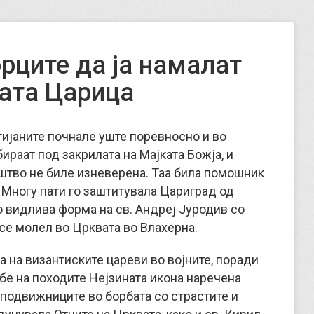
рците да ја намалат
ната Царица
ијаните почнале уште поревносно и во
ираат под закрилата на Мајката Божја, и
штво не биле изневерена. Таа била помошник
 Многу пати го заштитувала Цариград од
о видлива форма на св. Андреј Јуродив со
 се молел во Црквата во Влахерна.
 на византиските цареви во војните, поради
ебе на походите Нејзината икона наречена
 подвижниците во борбата со страстите и