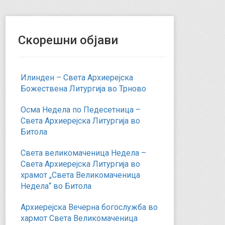
Скорешни објави
Илинден – Света Архиерејска
Божествена Литургија во Трново
Осма Недела по Педесетница –
Света Архиерејска Литургија во
Битола
Света великомаченица Недела –
Света Архиерејска Литургија во
храмот „Света Великомаченица
Недела“ во Битола
Архиерејска Вечерна богослужба во
хармот Света Великомаченица