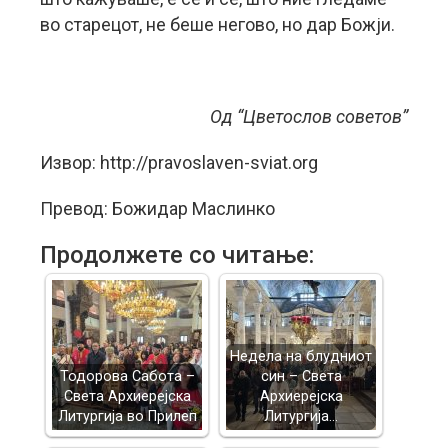
во старецот, не беше негово, но дар Божји.
Од “Цветослов советов”
Извор: http://pravoslaven-sviat.org
Превод: Божидар Маслинко
Продолжете со читање:
Недела на блудниот
Тодорова Сабота –
син – Света
Света Архиерејска
Архиерејска
Литургија во Прилеп
Литургија…