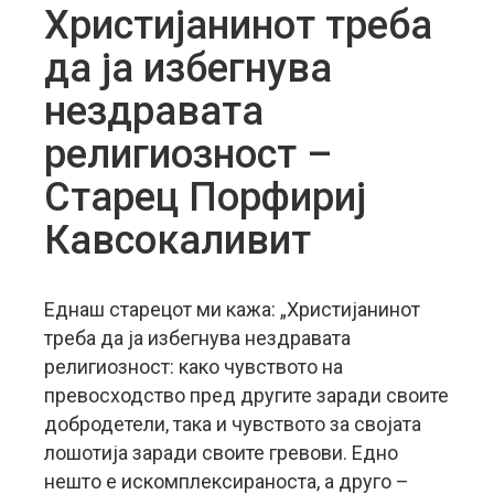
Христијанинот треба
да ја избегнува
нездравата
религиозност –
Старец Порфириј
Кавсокаливит
Eднaш старецот ми кажа: „Христијанинот
треба да ја избегнува нездравата
религиозност: како чувството на
превосходство пред другите заради своите
добродетели, така и чувството за својата
лошотија заради своите гревови. Едно
нешто е искомплексираноста, а друго –