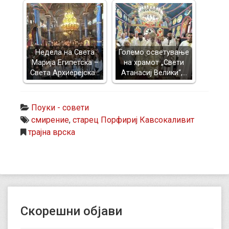
Недела на Света
Големо осветување
Марија Египетска –
на храмот „Свети
Света Архиерејска…
Атанасиј Велики“,…
Поуки - совети
смирение
,
старец Порфириј Кавсокаливит
трајна врска
Скорешни објави