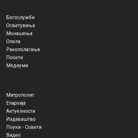
Богослужби
Осветувања
Монашења
Опела
Ракополагања
Посети
Медиуми
Митрополит
Епархија
Актуелности
Издаваштво
Поуки - Совети
Видео