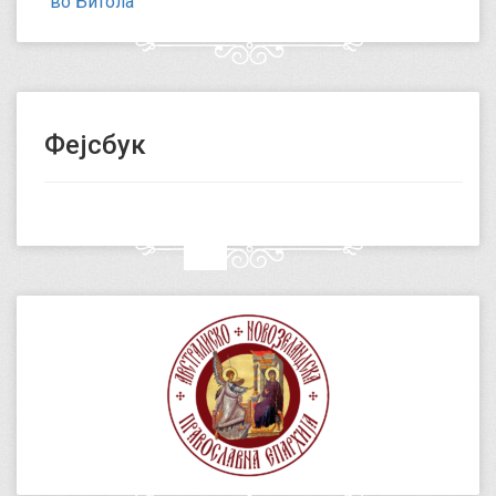
во Битола
Фејсбук