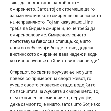
така, да се достигне најдоброто –
смирението. Затоа тој се стремеше да го
запази вистинското смирение од опасноста
на неправилното. Тој ми кажуваше: „Ние
треба да бидеме смирени, но не треба да
смиренословиме. Смиренословието
претставува ѓаволска стапица, која што
носи со себе очај и бездејствие, додека
вистинското смирение дава надеж и води
кон исполнување на Христовите заповеди.”
Старецот, со своите поучување, но уште
повеќе со примерот на својот живот, го
учеше своето словесно стадо, водејќи го
по пасиштата на љубовта и смирението. Тој
сам го живееше смирението, верувајќи,
дека самиот тој е ништо, затоа што Бог, како
што кажуваше, е сè и сè, што ние гледаме