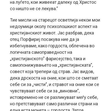
на луѓето, кои живееат далеку од Христос
со ништо не се лекува.”
Тие мисли на старецот осветлија некои мои
недоумици околу психолошкиот аспект на
христијанскиот живот. Јас разбрав, дека
отец Порфириј посакува ние да ја
избегнуваме, како гордоста, облечена во
логичната самоправедност на
„христијанското” фарисејство, така и
самопонижувањето на „христијанската”,
совест која трепери од страв. Јас видов,
дека дрскоста на оние, кои што се сметаат
себе си за „чисти”, и стравот на оние кои се
чувствуваат себе си за „виновни”,
истовремено не се разликуваат меѓу себе,
но претставуваат само различни страни на
една иста монета – гордоста. Затоа,