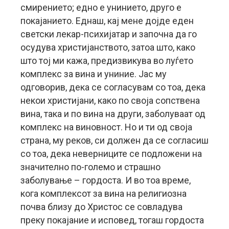
смирението; едно е унинието, друго е
покајанието.
Еднаш, кај мене дојде еден
светски лекар-психијатар и започна да го
осудува христијанството, затоа што, како
што тој ми кажа, предизвикува во луѓето
комплекс за вина и униние. Јас му
одговорив, дека се согласувам со тоа, дека
некои христијани, како по своја сопствена
вина, така и по вина на други, заболуваат од
комплекс на виновност. Но и ти од своја
страна, му реков, си должен да се согласиш
со тоа, дека неверниците се подложени на
значително по-големо и страшно
заболување – гордоста. И во тоа време,
кога комплексот за вина на религиозна
почва близу до Христос се совладува
преку покајание и исповед, тогаш гордоста