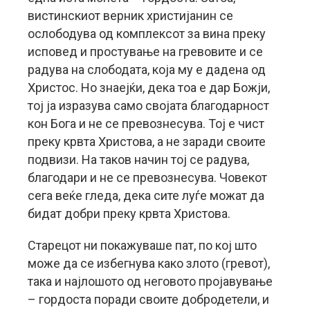
вистинскиот верник христијанин се
ослободува од комплексот за вина преку
исповед и простување на гревовите и се
радува на слободата, која му е дадена од
Христос. Но знаејќи, дека тоа е дар Божји,
тој ја изразува само својата благодарност
кон Бога и не се превознесува. Тој е чист
преку крвта Христова, а не заради своите
подвизи. На таков начин тој се радува,
благодари и не се превознесува. Човекот
сега веќе гледа, дека сите луѓе можат да
бидат добри преку крвта Христова.
Старецот ни покажуваше пат, по кој што
може да се избегнува како злото (гревот),
така и најлошото од неговото пројавување
– гордоста поради своите добродетели, и