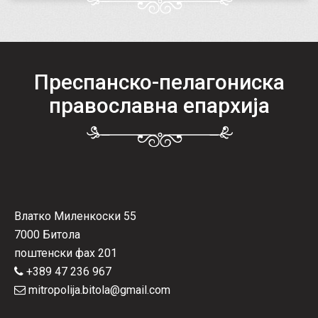
Преспанско-пелагониска
православна епархија
Влатко Миленкоски 55
7000 Битола
поштенски фах 201
+389 47 236 967
mitropolija.bitola@gmail.com