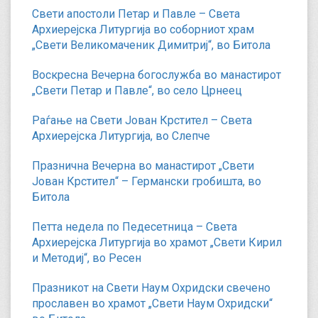
Свети апостоли Петар и Павле – Света
Архиерејска Литургија во соборниот храм
„Свети Великомаченик Димитриј“, во Битола
Воскресна Вечерна богослужба во манастирот
„Свети Петар и Павле“, во село Црнеец
Раѓање на Свети Јован Крстител – Света
Архиерејска Литургија, во Слепче
Празнична Вечерна во манастирот „Свети
Јован Крстител“ – Германски гробишта, во
Битола
Петта недела по Педесетница – Света
Архиерејска Литургија во храмот „Свети Кирил
и Методиј“, во Ресен
Празникот на Свети Наум Охридски свечено
прославен во храмот „Свети Наум Охридски“