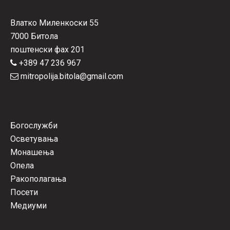
Влатко Миленкоски 55
7000 Битола
поштенски фах 201
+389 47 236 967
mitropolija.bitola@gmail.com
Богослужби
Осветувања
Монашења
Опела
Ракополагања
Посети
Медиуми