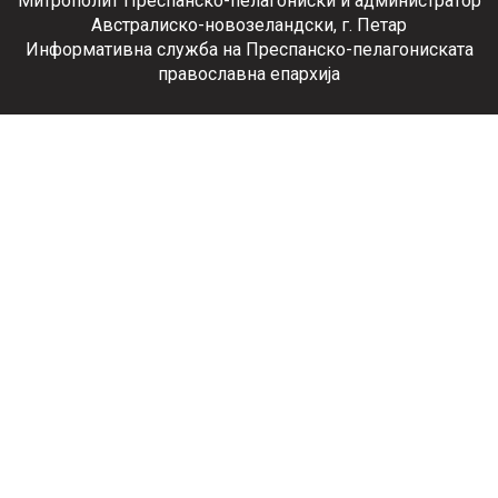
Митрополит Преспанско-пелагониски и администратор
Австралиско-новозеландски, г. Петар
Информативна служба на Преспанско-пелагониската
православна епархија