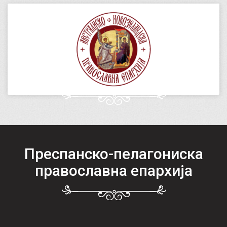
Преспанско-пелагониска
православна епархија