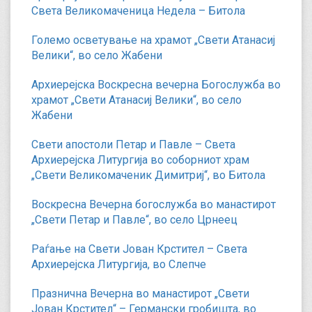
Света Великомаченица Недела – Битола
Големо осветување на храмот „Свети Атанасиј
Велики“, во село Жабени
Архиерејска Воскресна вечерна Богослужба во
храмот „Свети Атанасиј Велики“, во село
Жабени
Свети апостоли Петар и Павле – Света
Архиерејска Литургија во соборниот храм
„Свети Великомаченик Димитриј“, во Битола
Воскресна Вечерна богослужба во манастирот
„Свети Петар и Павле“, во село Црнеец
Раѓање на Свети Јован Крстител – Света
Архиерејска Литургија, во Слепче
Празнична Вечерна во манастирот „Свети
Јован Крстител“ – Германски гробишта, во