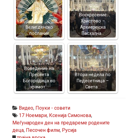
Воскресение
Христово –
Велигденско
Архиерејска
послание
Пасхална…
Воведение на
Пресвета
Втора недела по
Богородица во
Педесетница –
храмот…
Света…
Видео
,
Поуки - совети
17 Ноември
,
Ксенија Симонова
,
Меѓународен ден на предвреме родените
деца
,
Песочен филм
,
Русија
трајна врска