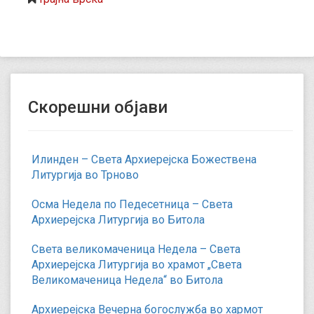
Скорешни објави
Илинден – Света Архиерејска Божествена
Литургија во Трново
Осма Недела по Педесетница – Света
Архиерејска Литургија во Битола
Света великомаченица Недела – Света
Архиерејска Литургија во храмот „Света
Великомаченица Недела“ во Битола
Архиерејска Вечерна богослужба во хармот