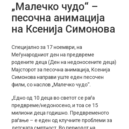
„Малечко чудо“ –
песочна анимација
на Ксенија Симонова
Специјално за 17 ноември, на
Меѓународниот ден на предвреме
родените деца (Ден на недоносените деца)
Мајсторот за песочна анимација, Ксенија
Симонова направи уште еден песочен
филм, со наслов „Малечко чудо“.
„Едно од 10 деца во светот се раѓа
предвреме/недоносено, и тоа се 15
милиони деца годишно. Предвременото
раѓање – е еден од клучните проблеми за
детската смртност. Во периодот на