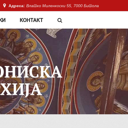
Адреса:
Влатко Миленкоски 55, 7000 Битола
КИ
КОНТАКТ
ОНИСКА
ХИЈА