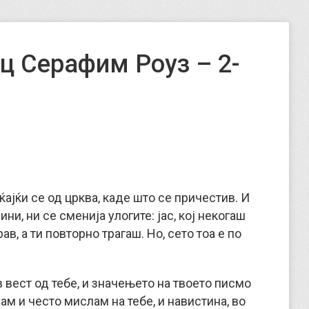
ц Серафим Роуз – 2-
ќајќи се од црква, каде што се причестив. И
ини, ни се сменија улогите: јас, кој некогаш
рав, а ти повторно трагаш.
Но, сето тоа е по
вест од тебе, и значењето на твоето писмо
ам и често мислам на тебе, и навистина, во