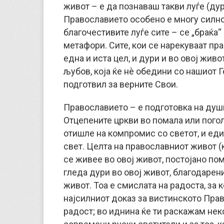
живот – е да познаваш такви луѓе (ду
Православието особено е многу силно
благочестивите луѓе сите – се „браќа“ 
метафори. Сите, кои се нарекуваат пр
една и иста цел, и дури и во овој жи
љубов, која ќе нè обедини со нашиот Г
подготвил за верните Свои.
Православието – е подготовка на душ
Отцепените цркви во помала или погол
отишле на компромис со светот, и ед
свет. Целта на православниот живот (ко
се живее во овој живот, постојано по
гледа дури во овој живот, благодарени
живот. Тоа е смислата на радоста, за к
најсилниот доказ за вистинското Прав
радост; во иднина ќе ти раскажам нек