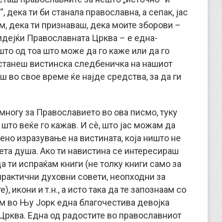
, дека ти би станала православна, а сепак, јас
м, дека ти признаваш, дека моите зборови –
 бидејќи Православната Црква – е една-
то од тоа што може да го каже или да го
а станеш вистинска следбеничка на нашиот
ш во свое време ќе најде средства, за да ги
многу за Православието во ова писмо, туку
 што веќе го кажав. И сè, што јас можам да
ено изразување на вистината, која ништо не
сета душа. Ако ти навистина се интересираш
 ти испраќам книги (не толку книги само за
практични духовни совети, неопходни за
 икони и т.н., а исто така да те запознаам со
ам во Њу Јорк една благочестива девојка
 Црква. Една од радостите во православниот