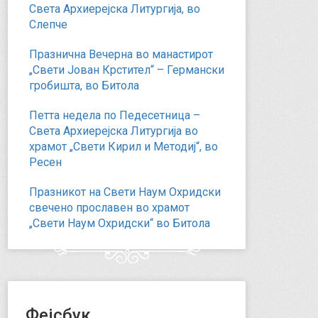
Света Архиерејска Литургија, во
Слепче
Празнична Вечерна во манастирот
„Свети Јован Крстител“ – Германски
гробишта, во Битола
Петта недела по Педесетница –
Света Архиерејска Литургија во
храмот „Свети Кирил и Методиј“, во
Ресен
Празникот на Свети Наум Охридски
свечено прославен во храмот
„Свети Наум Охридски“ во Битола
Фејсбук