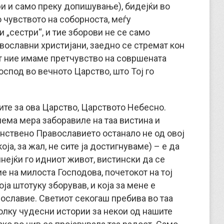
ри и само преку допишување), бидејќи во
 чувството на соборноста, меѓу
и „сестри“, и тие зборови не се само
авославни христијани, заедно се стремат кон
вот ние имаме претчувство на совршената
оспод во вечното Царство, што Тој го
ите за ова Царство, Царството Небесно.
ема мера заборавиле на таа вистина и
инствено Православието останало не од овој
ја, за жал, не сите ја достигнуваме) – е да
мнејќи го идниот живот, вистински да се
е на милоста Господова, почетокот на тој
оја штотуку зборував, и која за мене е
ославие. Светиот секогаш пребива во таа
олку чудесни истории за некои од нашите