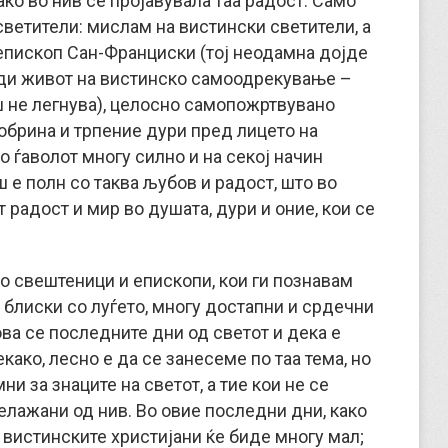
ако во нив се пројавувала таа радост. Само
ветители: мислам на вистински светители, а
иепископ Сан-Франциски (тој неодамна дојде
води живот на вистинско самоодрекување –
аш не легнува), целосно самопожртвувано
обрина и трпение дури пред лицето на
о ѓаволот многу силно и на секој начин
ш е полн со таква љубов и радост, што во
 радост и мир во душата, дури и оние, кои се
о свештеници и епископи, кои ги познавам
 блиски со луѓето, многу достапни и срдечни
ова се последните дни од светот и дека е
ако, лесно е да се занесеме по таа тема, но
 за знаците на светот, а тие кои не се
релажани од нив. Во овие последни дни, како
 вистинските христијани ќе биде многу мал;