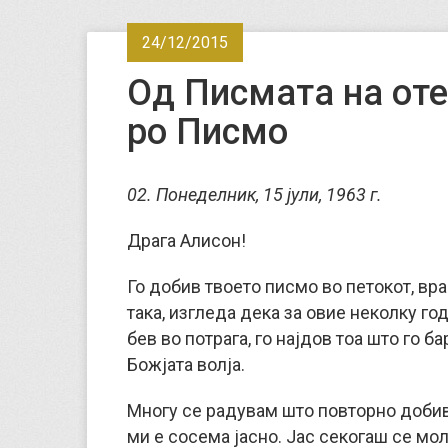
24/12/2015
Од Писмата на оте
ро Писмо
02. Понеделник, 15 јули, 1963 г.
Драга Алисон!
Го добив твоето писмо во петокот, вра
така, изгледа дека за овие неколку год
бев во потрага, го најдов тоа што го ба
Божјата волја.
Многу се радувам што повторно добив 
ми е сосема јасно. Јас секогаш се мол