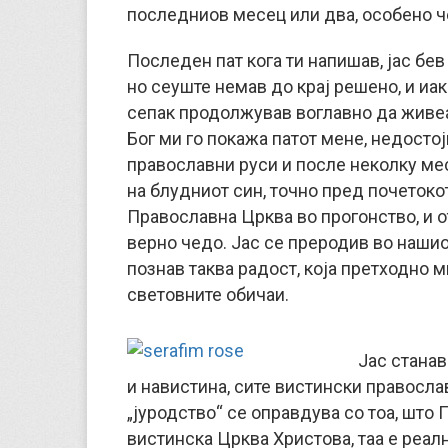
последниов месец или два, особено че
Последен пат кога ти напишав, јас бе
но сеуште немав до крај решено, и иа
сепак продолжував воглавно да живеам
Бог ми го покажа патот мене, недосто
православни руси и после неколку ме
на блудниот син, точно пред почетокот
Православна Црква во прогонство, и о
верно чедо. Јас се преродив во нашиот
познав таква радост, која претходно 
световните обичаи.
Јас станав 
и навистина, сите вистински правосла
„јуродство“ се оправдува со тоа, што
вистинска Црква Христова, таа е реал