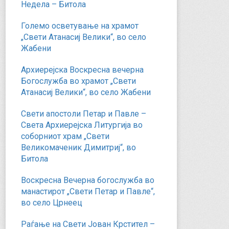
Недела – Битола
Големо осветување на храмот
„Свети Атанасиј Велики“, во село
Жабени
Архиерејска Воскресна вечерна
Богослужба во храмот „Свети
Атанасиј Велики“, во село Жабени
Свети апостоли Петар и Павле –
Света Архиерејска Литургија во
соборниот храм „Свети
Великомаченик Димитриј“, во
Битола
Воскресна Вечерна богослужба во
манастирот „Свети Петар и Павле“,
во село Црнеец
Раѓање на Свети Јован Крстител –