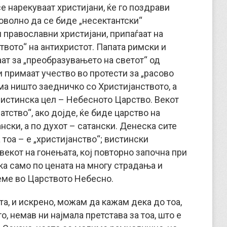
е нарекуваат христијани, ќе го поздрави
доволно да се биде „несектантски“
и православни христијани, припаѓаат на
ството“ на антихристот. Папата римски и
ат за „преобразувањето на светот“ од
 примаат учество во протести за „расово
ма ништо заедничко со Христијанството, а
вистинска цел – Небесното Царство. Векот
ратство“, ако дојде, ќе биде царство на
нски, а по духот – сатански. Денеска сите
 тоа – е „христијанство“; вистински
векот на гонењата, кој повторно започна при
а само по цената на многу страдања и
еме во Царството Небесно.
а, и искрено, можам да кажам дека до тоа,
, немав ни најмала претстава за тоа, што е