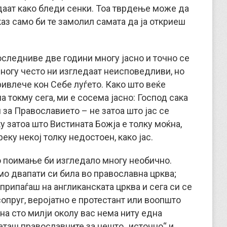
едаат како бледи сенки. Тоа тврдење може да
каз само би те замолил самата да ја откриеш
последниве две години многу јасно и точно се
ногу често ни изгледаат неисповедливи, но
ривлече кон Себе луѓето. Како што веќе
а токму сега, ми е сосема јасно: Господ сака
 за Православието – не затоа што јас се
у затоа што Вистината Божја е толку моќна,
ку некој толку недостоен, како јас.
то поимање би изгледало многу необично.
амо двапати си била во православна црква;
припаѓаш на англиканската црква и сега си се
сопруг, веројатно е протестант или воопшто
а сто милји околу вас нема ниту една
еташ православните за нешто „источно“ и