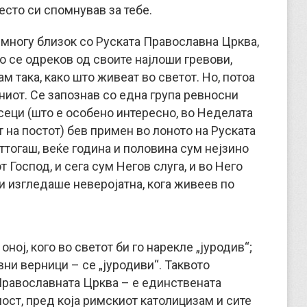
сто си спомнував за тебе.
в многу близок со Руската Православна Црква,
ко се одреков од своите најлоши гревови,
 така, како што живеат во светот. Но, потоа
јниот. Се запознав со една група ревносни
сеци (што е особено интересно, во Неделата
 на постот) бев примен во лоното на Руската
ттогаш, веќе година и половина сум нејзино
 Господ, и сега сум Негов слуга, и во Него
ми изгледаше неверојатна, кога живеев по
оној, кого во светот би го нарекле „јуродив“;
вни верници – се „јуродиви“. Таквото
 Православната Црква – е единствената
ност, пред која римскиот католицизам и сите