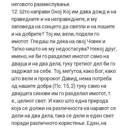
неговото размислување.
12. Што направи Оној Кој им дава дожд и на
праведните и на неправедните, и му
заповеда на сонцето да светли и на лошите
и на добрите? Тој им, вели, подели го
имотот. Гледаш ли дека на овој Човек и
Татко ништо не му недостасува? Некој друг,
имено, не би го разделил имотот само на
двајца и на два дела, туку третиот дел би го
задржал за себе. Тој, меѓутоа, како Бог, како
што вели и пророкот Давид, нема потреба
од нашите добра (Пс. 15, 2) туку само на
двајцата синови им го разделил имотот, т.
е., целиот свет. И како што една природа
која се должи на различноста на наравот се
дели на два дела, така се дели и еден свет
поради различното користење. Еден, на