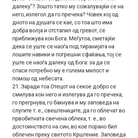
далеку”? Зошто татко му сожалувајќи се на
него, излегол да го пречека? Човек кој од
дното на душата се кае, со тоа што има
добра волја и отстапил од гревот, се
приближува кон Бога. Меѓутоа, сметајќи
дека се уште се наоѓа под тиранијата на
лошите навики и погрешни сфаќања, тој се
уште се наоѓа далеку од Бога: за да се
спаси потребно му е голема милост и
помош од небесата.
21. Заради тоа Отецот на секое добро се
смилува кон него и излегува да го пречека,
го прегрнува, го бакнува и му заповеда на
слугите т. е., свештениците, да го облечат во
првобитната свечена облека, т. е., во
достоинството на син, во кое порано бил
облечен преку светото Крштение. Заповеда