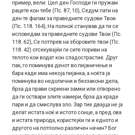
пример, вели: Цел ден Господи ги пружам
рацете кон тебе (Пс. 87, 10), Седум пати на
ден те фалам за праведните судови Твои
(Пс. 118. 164), На полноќ станував да ти се
исповедам за праведните судови Твои (Пс.
118. 62), Се потпрев на зборовите твои (Пс.
118. 42) отсекувајќи ги сите пориви на
телото кои водат кон сладострастие. Друг
пак, го поминува денот во пијаничење и
бара каде има некоја пијанка, а ноќта ја
поминува во недолични и беззакони дела,
брза да прави скриени замки или отворено
да ги оствари злите намери, брза да краде
пари и да смислува зло. Зар тие двајца не ја
делат истата ноќ и истото сонце, а пред ова
и истата природа, користејќи ги и едното и
другото на потполно различен начин? Бог