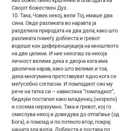
низ божествено крштение и благодата на
Својот божествен Дух.
10. Така, Човек некој, вели Тој, имаше два
сина. Овде разликата во наравта ја
разделила природата на два дела, како што
разликата помеѓу доблеста и гревот
водеше кон диференцијација на мноштвото
на две целини. И ние некогаш за некоја
личност велиме дека е двојна кога има
дволична нарав, како што велиме и тоа,
дека многумина претставуват едно кога се
меѓусебно согласни. И помладиот син му
рече на татка си – навистина “помладиот”,
бидејќи постапил како младенец (незрело)
и сосема неразумно. Така и гревот, кој го
смислува некој и доведува до отпаѓање (од
Бога), е помлад и по потекло втор, покрај
нашата зла волја. Доблеста е постара по