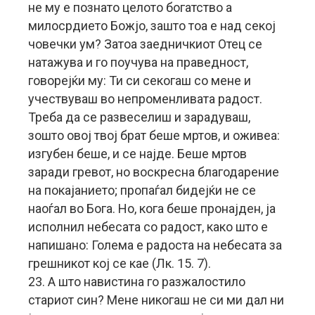
не му е познато целото богатство а
милосрдието Божјо, зашто тоа е над секој
човечки ум? Затоа заедничкиот Отец се
натажува и го поучува на праведност,
говорејќи му: Ти си секогаш со мене и
учествуваш во непроменливата радост.
Треба да се развеселиш и зарадуваш,
зошто овој твој брат беше мртов, и оживеа:
изгубен беше, и се најде. Беше мртов
заради гревот, но воскресна благодарение
на покајанието; пропаѓал бидејќи не се
наоѓал во Бога. Но, кога беше пронајден, ја
исполнил небесата со радост, како што е
напишано: Голема е радоста на небесата за
грешникот кој се кае (Лк. 15. 7).
23. А што навистина го разжалостило
стариот син? Мене никогаш не си ми дал ни