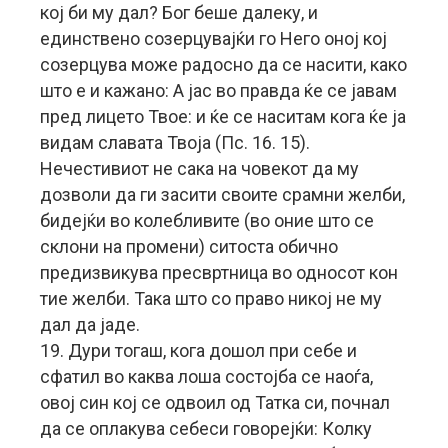
кој би му дал? Бог беше далеку, и
единствено созерцувајќи го Него оној кој
созерцува може радосно да се насити, како
што е и кажано: А јас во правда ќе се јавам
пред лицето Твое: и ќе се наситам кога ќе ја
видам славата Твоја (Пс. 16. 15).
Нечестивиот не сака на човекот да му
дозволи да ги засити своите срамни желби,
бидејќи во колебливите (во оние што се
склони на промени) ситоста обично
предизвикува пресвртница во односот кон
тие желби. Така што со право никој не му
дал да јаде.
19. Дури тогаш, кога дошол при себе и
сфатил во каква лоша состојба се наоѓа,
овој син кој се одвоил од Татка си, почнал
да се оплакува себеси говорејќи: Колку