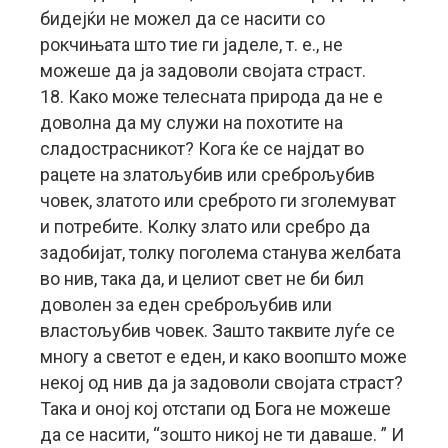
бидејќи не можел да се насити со
рокчињата што тие ги јаделе, т. е., не
можеше да ја задоволи својата страст.
18. Како може телесната природа да не е
доволна да му служи на похотите на
сладострасникот? Кога ќе се најдат во
рацете на златољубив или среброљубив
човек, златото или среброто ги зголемуват
и потребите. Колку злато или сребро да
задобијат, толку поголема станува желбата
во нив, така да, и целиот свет не би бил
доволен за еден среброљубив или
властољубив човек. Зашто таквите луѓе се
многу а светот е еден, и како воопшто може
некој од нив да ја задоволи својата страст?
Така и оној кој отстапи од Бога не можеше
да се насити, “зошто никој не ти даваше. ” И