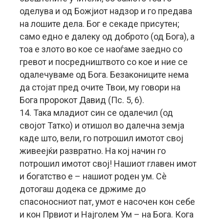
оделува и од Божјиот надзор и го предава
на лошите дела. Бог е секаде присутен;
само едно е далеку од доброто (од Бога), а
тоа е злото во кое се наоѓаме заедно со
гревот и посредништвото со кое и ние се
одалечуваме од Бога. Безакониците нема
да стојат пред очите Твои, му говори на
Бога пророкот Давид (Пс. 5, 6).
14. Така младиот син се одалечил (од
својот Татко) и отишол во далечна земја
каде што, вели, го потрошил имотот свој
живеејќи развратно. На кој начин го
потрошил имотот свој! Нашиот главен имот
и богатство е – нашиот роден ум. Сè
дотогаш додека се држиме до
спасоносниот пат, умот е насочен кон себе
и кон Првиот и Најголем Ум – на Бога. Кога