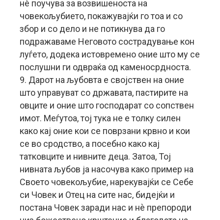
нè поучува за возвишеноста на
човекољубието, покажувајќи го тоа и со
збор и со дело и не потикнува да го
подражаваме Неговото сострадување кон
луѓето, додека истовремено оние што му се
послушни ги одвраќа од каменосрдноста.
9. Дарот на љубовта е својствен на оние
што управуват со државата, пастирите на
овците и оние што господарат со сопствен
имот. Меѓутоа, тој тука не е толку силен
како кај оние кои се поврзани крвно и кои
се во сродство, а посебно како кај
татковците и нивните деца. Затоа, Тој
нивната љубов ја насочува како пример на
Своето човекољубие, нарекувајќи се Себе
си Човек и Отец на сите нас, бидејќи и
постана Човек заради нас и нè препороди