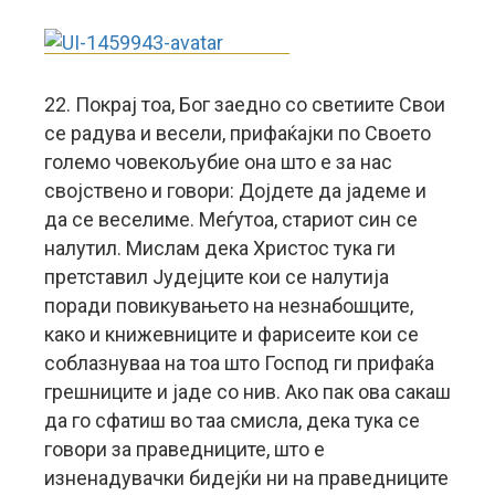
22. Покрај тоа, Бог заедно со светиите Свои
се радува и весели, прифаќајки по Своето
големо човекољубие она што е за нас
својствено и говори: Дојдете да јадеме и
да се веселиме. Меѓутоа, стариот син се
налутил. Мислам дека Христос тука ги
претставил Јудејците кои се налутија
поради повикувањето на незнабошците,
како и книжевниците и фарисеите кои се
соблазнуваа на тоа што Господ ги прифаќа
грешниците и јаде со нив. Ако пак ова сакаш
да го сфатиш во таа смисла, дека тука се
говори за праведниците, што е
изненадувачки бидејќи ни на праведниците