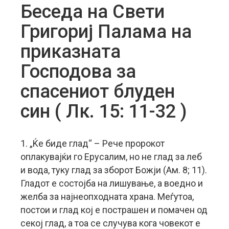
Беседа на Свети
Григориј Палама на
приказната
Господова за
спасениот блуден
син ( Лк. 15: 11-32 )
1. „Ќе биде глад“ – Рече пророкот
оплакувајќи го Ерусалим, но не глад за леб
и вода, туку глад за зборот Божји (Ам. 8; 11).
Гладот е состојба на лишување, а воедно и
желба за најнеопходната храна. Меѓутоа,
постои и глад кој е пострашен и помачен од
секој глад, а тоа се случува кога човекот е