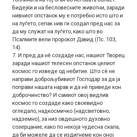
Бидејќи и на бесловесните животни, заради
нивниот опстанок му е потребно исто што и
на луѓето, сепак нив ги создал пред нас за
да му служат на луѓето, како што во
Псалмите вели пророкот Давид (Пс. 103,
14).
7. И пред да нè создаде нас, нашиот Творец
заради нашиот телесен опстанок целиот
космос го изведе од небитие. Што сè не
направи доброљубивиот Господар за да ја
поправи нашата нарав и да нè приведе кон
доброчинство? И самиот овој видлив
космос го создаде како своевидно
огледало, надкосмичко (надсветовно,
надземно), за низ овдешното духовно
созерцание, како по некоја чудесна скала,
да би можеле да се издигнеме кон оној