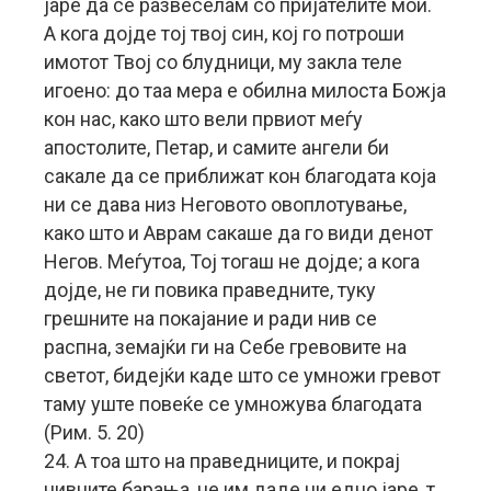
јаре да се развеселам со пријателите мои.
А кога дојде тој твој син, кој го потроши
имотот Твој со блудници, му закла теле
игоено: до таа мера е обилна милоста Божја
кон нас, како што вели првиот меѓу
апостолите, Петар, и самите ангели би
сакале да се приближат кон благодата која
ни се дава низ Неговото овоплотување,
како што и Аврам сакаше да го види денот
Негов. Меѓутоа, Тој тогаш не дојде; а кога
дојде, не ги повика праведните, туку
грешните на покајание и ради нив се
распна, земајќи ги на Себе гревовите на
светот, бидејќи каде што се умножи гревот
таму уште повеќе се умножува благодата
(Рим. 5. 20)
24. А тоа што на праведниците, и покрај
нивните барања, не им даде ни едно јаре, т.