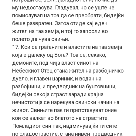
му недостасува. Гладувал, но се уште не
помислувал на тоа да се преобрати, бидејќи
беше развратен. Затоа отиде кај еден
жител на таа земја, и тој го запосли во
полето да чува свињи.
17. Кои се граѓаните и властите на таа земја
која е далеку од Бога? Тоа се, секако,
демоните, под чија власт синот на
Небескиот Отец стана жител на разбојничко
дувло, и главен цариник, и водач на
разбојници, и предводник на бунтовници,
бидејќи секоја страст заради крајна
нечистотија се нарекува свински начин на
живот. Свињите пак ги претставуват оние
кои се валкат во блатото на страстите.
Помладиот син пак, надминувајќи ги сите
по сладострастие, стана нивен предводник,