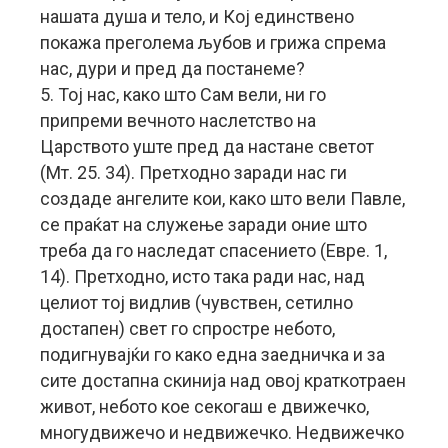
нашата душа и тело, и Кој единствено
покажа преголема љубов и грижа спрема
нас, дури и пред да постанеме?
5. Тој нас, како што Сам вели, ни го
припреми вечното наслетство на
Царството уште пред да настане светот
(Мт. 25. 34). Претходно заради нас ги
создаде ангелите кои, како што вели Павле,
се праќат на служење заради оние што
треба да го наследат спасението (Евре. 1,
14). Претходно, исто така ради нас, над
целиот тој видлив (чувствен, сетилно
достапен) свет го спростре небото,
подигнувајќи го како една заедничка и за
сите достапна скинија над овој краткотраен
живот, небото кое секогаш е движечко,
многудвижечо и недвижечко. Недвижечко