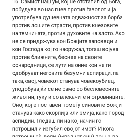
16. Самиот наш ум, кој не отстапил од Бога,
побудува во нас гнев против ѓаволот и ја
употребува душевната одважност за борба
против лошите страсти, против кнезовите
на темнината, против духовите на злото. Ако
не се придржува кон Божјите заповеди и
кон Господа кој го наоружал, тогаш војува
против ближните, беснее на своите
сонародници, се лути на оние кои не ги
одобруват неговите безумни аспираци, па
така, овој, човекот станува човекоубиец,
уподобувајќи се не само со бесловесните
животни, туку и со влекачите и отровниците.
Оној кој е поставен помеѓу синовите Божји
станува како скорпија или змија, како пород
аспидин. Гледаш ли на кој начин го
потрошил и изгубил својот имот? И кога
потроши сè, вели, (младиот син) почна да