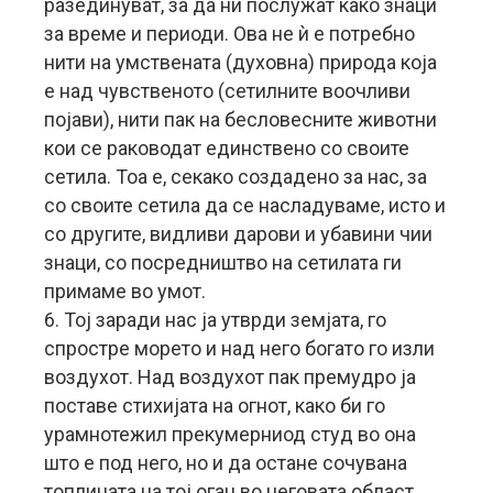
разединуват, за да ни послужат како знаци
за време и периоди. Ова не ѝ е потребно
нити на умствената (духовна) природа која
е над чувственото (сетилните воочливи
појави), нити пак на бесловесните животни
кои се раководат единствено со своите
сетила. Тоа е, секако создадено за нас, за
со своите сетила да се насладуваме, исто и
со другите, видливи дарови и убавини чии
знаци, со посредништво на сетилата ги
примаме во умот.
6. Тој заради нас ја утврди земјата, го
спростре морето и над него богато го изли
воздухот. Над воздухот пак премудро ја
поставе стихијата на огнот, како би го
урамнотежил прекумерниод студ во она
што е под него, но и да остане сочувана
топлината на тој оган во неговата област.