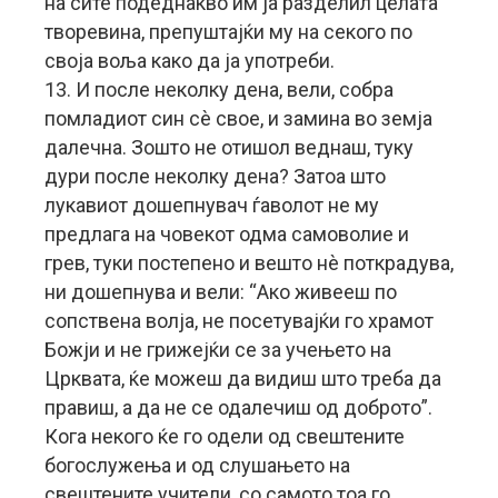
на сите подеднакво им ја разделил целата
творевина, препуштајќи му на секого по
своја воља како да ја употреби.
13. И после неколку дена, вели, собра
помладиот син сè свое, и замина во земја
далечна. Зошто не отишол веднаш, туку
дури после неколку дена? Затоа што
лукавиот дошепнувач ѓаволот не му
предлага на човекот одма самоволие и
грев, туки постепено и вешто нè поткрадува,
ни дошепнува и вели: “Ако живееш по
сопствена волја, не посетувајќи го храмот
Божји и не грижејќи се за учењето на
Црквата, ќе можеш да видиш што треба да
правиш, а да не се одалечиш од доброто”.
Кога некого ќе го одели од свештените
богослужења и од слушањето на
свештените учители, со самото тоа го