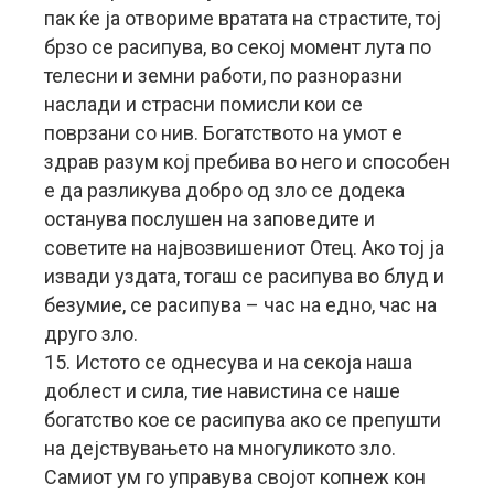
пак ќе ја отвориме вратата на страстите, тој
брзо се расипува, во секој момент лута по
телесни и земни работи, по разноразни
наслади и страсни помисли кои се
поврзани со нив. Богатството на умот е
здрав разум кој пребива во него и способен
е да разликува добро од зло се додека
останува послушен на заповедите и
советите на највозвишениот Отец. Ако тој ја
извади уздата, тогаш се расипува во блуд и
безумие, се расипува – час на едно, час на
друго зло.
15. Истото се однесува и на секоја наша
доблест и сила, тие навистина се наше
богатство кое се расипува ако се препушти
на дејствувањето на многуликото зло.
Самиот ум го управува својот копнеж кон