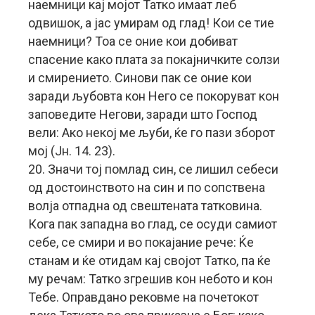
наемници кај мојот Татко имаат леб
одвишок, а јас умирам од глад! Кои се тие
наемници? Тоа се оние кои добиват
спасение како плата за покајничките солзи
и смирението. Синови пак се оние кои
заради љубовта кон Него се покоруват кон
заповедите Негови, заради што Господ
вели: Ако некој ме љуби, ќе го пази зборот
мој (Јн. 14. 23).
20. Значи тој помлад син, се лишил себеси
од достоинството на син и по сопствена
волја отпадна од свештената татковина.
Кога пак западна во глад, се осуди самиот
себе, се смири и во покајание рече: Ќе
станам и ќе отидам кај својот Татко, па ќе
му речам: Татко згрешив кон небото и кон
Тебе. Оправдано рековме на почетокот