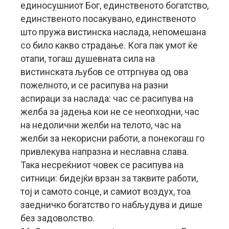
единосушниот Бог, единственото богатство,
единственото посакувано, единственото
што пружа вистинска наслада, непомешана
со било какво страдање. Кога пак умот ќе
отапи, тогаш душевната сила на
вистинската љубов се оттргнува од ова
пожелното, и се расипува на разни
аспираци за наслада: час се расипува на
желба за јадења кои не се неопходни, час
на недолични желби на телото, час на
желби за некорисни работи, а понекогаш го
привлекува напразна и неславна слава.
Така несреќниот човек се расипува на
ситници: бидејќи врзан за таквите работи,
тој и самото сонце, и самиот воздух, тоа
заедничко богатство го набљудува и дише
без задоволство.