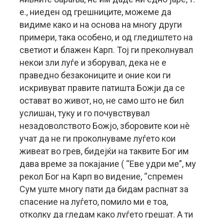
е., ниеден од грешниците, можеме да
видиме како и на основа на многу други
примери, така особено, и од гледиштето на
светиот и блажен Карп. Тој ги преколнувал
некои зли луѓе и зборувал, дека не е
праведно безакониците и оние кои ги
искривуват правите патишта Божји да се
остават во живот, но, не само што не бил
услишан, туку и го почувствувал
незадоволството Божјо, зборовите кои нè
учат да не ги проколнуваме луѓето кои
живеат во грев, бидејќи на таквите Бог им
дава време за покајание ( “Еве удри ме”, му
рекол Бог на Карп во видение, “спремен
Сум уште многу пати да бидам распнат за
спасение на луѓето, помило ми е тоа,
отколку да гледам како луѓето грешат. А ти