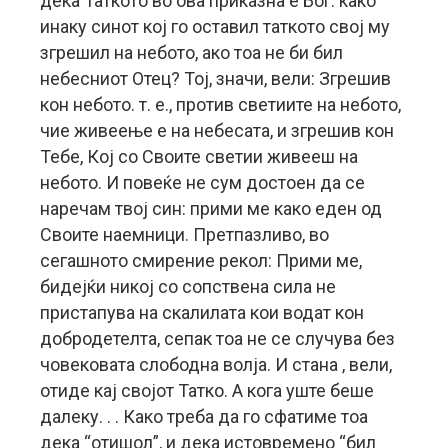
дека Таткото во ова приказна е Бог: како
инаку синот кој го оставил таткото свој му
згрешил на небото, ако тоа не би бил
небесниот Отец? Тој, значи, вели: Згрешив
кон небото. т. е., против светиите на небото,
чие живеење е на небесата, и згрешив кон
Тебе, Кој со Своите светии живееш на
небото. И повеќе не сум достоен да се
наречам твој син: прими ме како еден од
Своите наемници. Претпазливо, во
сегашното смирение рекол: Прими ме,
бидејќи никој со сопствена сила не
пристапува на скалилата кои водат кон
добродетелта, сепак тоа не се случува без
човековата слободна волја. И стана , вели,
отиде кај својот Татко. А кога уште беше
далеку. . . Како треба да го сфатиме тоа
дека “отишол”, и дека истовремено “бил