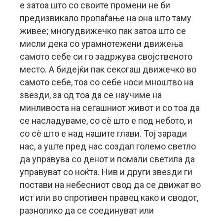
е затоа што со своите промени не би
предизвикало пропаѓање на она што таму
живее; многудвижечко пак затоа што се
мисли дека со урамнотежени движења
самото себе си го задржува својственото
место. А бидејќи пак секогаш движечко во
самото себе, тоа со себе носи мноштво на
звезди, за од тоа да се научиме на
минливоста на сегашниот живот и со тоа да
се насладуваме, со сè што е под небото, и
со сè што е над нашите глави. Тој заради
нас, а уште пред нас создал големо светло
да управува со денот и помали светила да
управуват со ноќта. Нив и други звезди ги
постави на небесниот свод да се движат во
ист или во спротивен правец како и сводот,
разнолико да се соединуват или