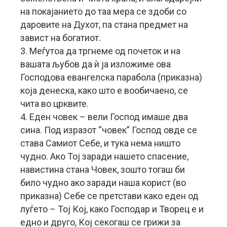
на покајанието до таа мера се здоби со
даровите на Духот, па стана предмет на
завист на богатиот.
3. Меѓутоа да тргнеме од почеток и на
вашата љубов да ѝ ја изложиме ова
Господова евангелска парабола (приказна)
која денеска, како што е вообичаено, се
чита во црквите.
4. Еден човек – вели Господ имаше два
сина. Под изразот “човек” Господ овде се
става Самиот Себе, и тука нема ништо
чудно. Ако Тој заради нашето спасение,
навистина стана Човек, зошто тогаш би
било чудно ако заради наша корист (во
приказна) Себе се претстави како еден од
луѓето – Тој Кој, како Господар и Творец е и
едно и друго, Кој секогаш се грижи за