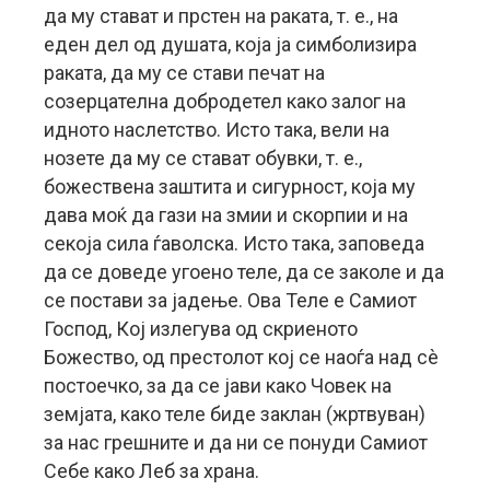
да му стават и прстен на раката, т. е., на
еден дел од душата, која ја симболизира
раката, да му се стави печат на
созерцателна добродетел како залог на
идното наслетство. Исто така, вели на
нозете да му се стават обувки, т. е.,
божествена заштита и сигурност, која му
дава моќ да гази на змии и скорпии и на
секоја сила ѓаволска. Исто така, заповеда
да се доведе угоено теле, да се заколе и да
се постави за јадење. Ова Теле е Самиот
Господ, Кој излегува од скриеното
Божество, од престолот кој се наоѓа над сè
постоечко, за да се јави како Човек на
земјата, како теле биде заклан (жртвуван)
за нас грешните и да ни се понуди Самиот
Себе како Леб за храна.