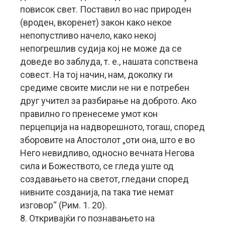
повисок свет. Поставил во нас природен
(вроден, вкоренет) закон како некое
непопустливо начело, како некој
непогрешлив судија кој не може да се
доведе во заблуда, т. е., нашата сопствена
совест. На тој начин, нам, доколку ги
средиме своите мисли не ни е потребен
друг учител за разбирање на доброто. Ако
правилно го пренесеме умот кон
перцепција на надворешното, тогаш, според
зборовите на Апостолот „оти она, што е во
Него невидливо, односно вечната Негова
сила и Божеството, се гледа уште од
создавањето на светот, гледани според
нивните созданија, па така тие немат
изговор“ (Рим. 1. 20).
8. Откривајќи го познавањето на