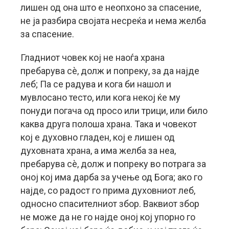
лишен од она што е неопхоно за спасение,
не ја разбира својата несреќа и нема желба
за спасение.
Гладниот човек кој не наоѓа храна
пребарува сè, долж и попреку, за да најде
леб; Па се радува и кога би нашол и
мувлосано тесто, или кога некој ќе му
понуди погача од просо или трици, или било
каква друга полоша храна. Така и човекот
кој е духовно гладен, кој е лишен од
духовната храна, а има желба за неа,
пребарува сè, долж и попреку во потрага за
оној кој има дарба за учење од Бога; ако го
најде, со радост го прима духовниот леб,
односно спасителниот збор. Ваквиот збор
не може да не го најде оној кој упорно го