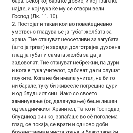
бара: Секој кој бара ќе добие, и кој трага ќе
најде, и кој чука ќе му се отвори вели
Господ (Лк. 11. 10).
2. Постојат и такви кои во повеќедневно
умствено гладување ја губат желбата за
храна. Тие стануват неосетливи за загубата
(што ја трпат) и заради долготрајна духовна
глад ја губат и самата желба за да ја
задоволат. Тие стануват небрежни, па дури
и кога е тука учителот, одбиват да ги слушат
поуките. Кога не би имале учител, не би го
ни барале, туку би живееле погрешно дури
и од блудниот син. Иако со своето
заминување (од далечување) беше лишен
од заедничкиот Хранител, Татко и Господар,
блудниод син кој запаѓаше во сè поголема
глад, се покаја, се врати и одново доби
боженствена и чиста храна, и благодарејќи