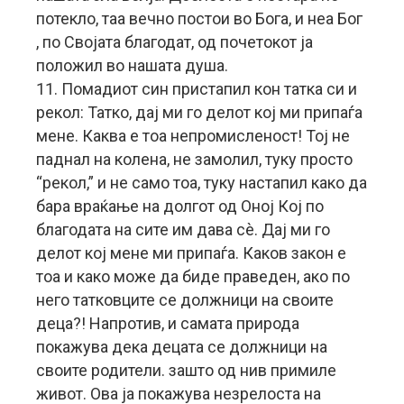
потекло, таа вечно постои во Бога, и неа Бог
, по Својата благодат, од почетокот ја
положил во нашата душа.
11. Помадиот син пристапил кон татка си и
рекол: Татко, дај ми го делот кој ми припаѓа
мене. Каква е тоа непромисленост! Тој не
паднал на колена, не замолил, туку просто
“рекол,” и не само тоа, туку настапил како да
бара враќање на долгот од Оној Кој по
благодата на сите им дава сè. Дај ми го
делот кој мене ми припаѓа. Каков закон е
тоа и како може да биде праведен, ако по
него татковците се должници на своите
деца?! Напротив, и самата природа
покажува дека децата се должници на
своите родители. зашто од нив примиле
живот. Ова ја покажува незрелоста на