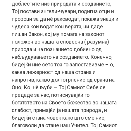
доблестите низ природата и созданието,
Тој постави ангели-чувари, подигна отци и
пророци за да нè раководат, покажа знаци и
чудеса кои водат кон верата, ни даде
пишан Закон, кој му помага на законот
положен во нашата словесна ( разумна)
природа и на познанието добиено од
набљудувањето на созданието. Конечно,
бидејќи ние сето тоа го запоставивме – о,
каква лежерност од наша страна и
напротив, какво долготрпение од срана на
Оној Кој нè љуби – Тој Самиот Себе се
предаде за нас, потиснувајќи го
богатството на Своето божество во нашата
слабост, примајќи ја нашата природа , и
бидејќи стана човек како што сме ние,
благоволи да стане наш Учител. Тој Самиот