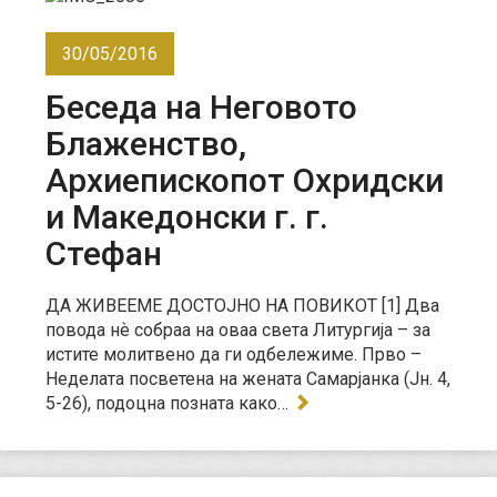
30/05/2016
Беседа на Неговото
Блаженство,
Архиепископот Охридски
и Македонски г. г.
Стефан
ДА ЖИВЕЕМЕ ДОСТОЈНО НА ПОВИКОТ [1] Два
повода нѐ собраа на оваа света Литургија – за
истите молитвено да ги одбележиме. Прво –
Неделата посветена на жената Самарјанка (Јн. 4,
5-26), подоцна позната како…