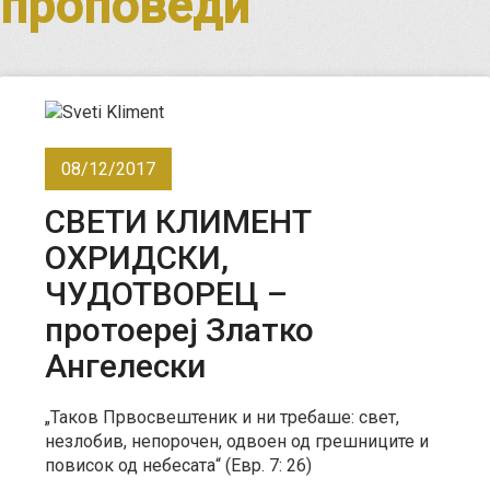
проповеди
08/12/2017
СВЕТИ КЛИМЕНТ
ОХРИДСКИ,
ЧУДОТВОРЕЦ –
протоереј Златко
Ангелески
„Таков Првосвештеник и ни требаше: свет,
незлобив, непорочен, одвоен од грешниците и
повисок од небесата“ (Евр. 7: 26)