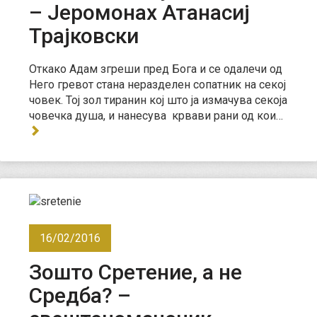
– Јеромонах Атанасиј
Трајковски
Откако Адам згреши пред Бога и се одалечи од
Него гревот стана неразделен сопатник на секој
човек. Тој зол тиранин кој што ја измачува секоја
човечка душа, и нанесува крвави рани од кои…
16/02/2016
Зошто Сретение, а не
Средба? –