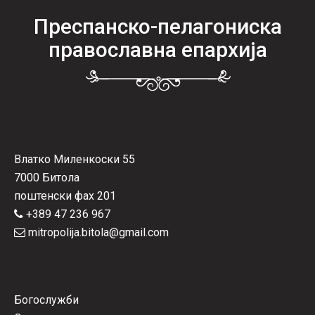
Преспанско-пелагониска
православна епархија
Влатко Миленкоски 55
7000 Битола
поштенски фах 201
+389 47 236 967
mitropolija.bitola@gmail.com
Богослужби