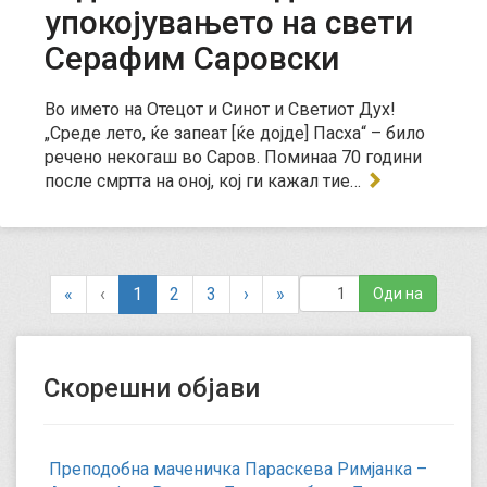
упокојувањето на свети
Серафим Саровски
Во името на Отецот и Синот и Светиот Дух!
„Среде лето, ќе запеат [ќе дојде] Пасха“ – било
речено некогаш во Саров. Поминаа 70 години
после смртта на оној, кој ги кажал тие…
(
«
‹
1
2
3
›
»
c
u
r
Скорешни објави
r
e
n
t
Преподобна маченичка Параскева Римјанка –
)