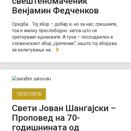
свештенoмаченик
Венјамин Федченков
Средба… Тој збор – добар е; но за нас, грешните,
тоа е малку преслободно: затоа што се
сретнуваат еднаквите. А тука – посоодветен е
словенскиот збор „сретение“; зашто тој зборува
за излегување на…
15/01/2016
Свети Јован Шангајски –
Проповед на 70-
годишнината од