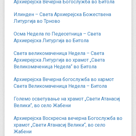
Архиерејска Вечерна Богослужба во Битола
Илинден – Света Архиерејска Божествена
Литургија во Трново
Осма Недела по Педесетница – Света
Архиерејска Литургија во Битола
Света великомаченица Недела – Света
Архиерејска Литургија во храмот „Света
Великомаченица Недела“ во Битола
Архиерејска Вечерна богослужба во хармот
Света Великомаченица Недела – Битола
Големо осветување на храмот „Свети Атанасиј
Велики“, во село Жабени
Архиерејска Воскресна вечерна Богослужба во
храмот „Свети Атанасиј Велики“, во село
Жабени