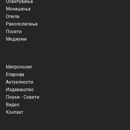
Осветувања
Монашења
Опела
Ракополагања
Посети
Медиуми
Митрополит
Епархија
Актуелности
Издаваштво
Поуки - Совети
Видео
Контакт