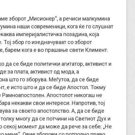
ме зборот „Мисионер“, а речиси малкумина
огумина наши современици, кога ќе го слушнат
екаква империјалистич­ка позадина, која
Тој збор го изедначу­ва­ат со зборот
 Не, барем кога е во прашање свети Климент.
ко да се биде политички агитатор, активист и
е за плата, активист од мода, а
на што го зборува. Меѓутоа, да се биде
т, е исто што и да се биде Апостол. Токму
 е Рамноапостолен. Апостолот никогаш не
 бара некакви свои интереси. Напротив, тој
ува за своето апостолство. А, да се биде
с толку многу да се потчини на Светиот Дух и
во секој момент да може да рече за себе: „Не
во мене“. Овие зборови со потполно право