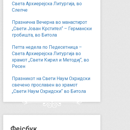
Света Архиерејска Литургија, во
Слепче
Празнична Вечерна во манастирот
„Свети Јован Крстител“ – Германски
гробишта, во Битола
Петта недела по Педесетница –
Света Архиерејска Литургија во
храмот „Свети Кирил и Методиј“, во
Ресен
Празникот на Свети Наум Охридски
свечено прославен во храмот
„Свети Наум Охридски“ во Битола
Фејсбук