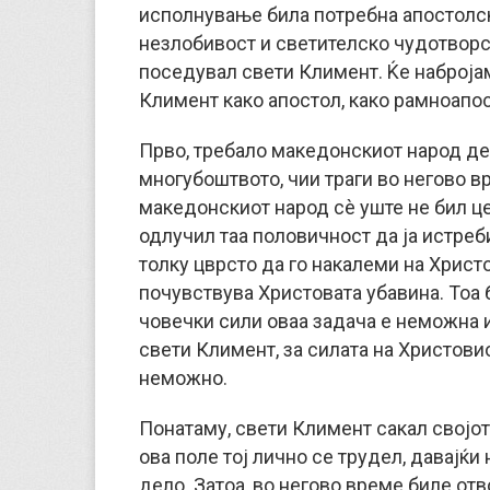
исполнување била потребна апостолск
незлобивост и светителско чудотворст
поседувал свети Климент. Ќе набројам
Климент како апостол, како рамноапо
Прво, требало македонскиот народ де
многубоштвото, чии траги во негово вр
македонскиот народ сè уште не бил ц
одлучил таа половичност да ја истреби
толку цврсто да го накалеми на Христо
почувствува Христовата убавина. Тоа 
човечки сили оваа задача е неможна и
свети Климент, за силата на Христовио
неможно.
Понатаму, свети Климент сакал својот
ова поле тој лично се трудел, давајќ
дело. Затоа, во негово време биле от