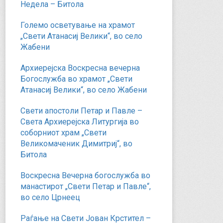
Недела – Битола
Големо осветување на храмот
„Свети Атанасиј Велики“, во село
Жабени
Архиерејска Воскресна вечерна
Богослужба во храмот „Свети
Атанасиј Велики“, во село Жабени
Свети апостоли Петар и Павле –
Света Архиерејска Литургија во
соборниот храм „Свети
Великомаченик Димитриј“, во
Битола
Воскресна Вечерна богослужба во
манастирот „Свети Петар и Павле“,
во село Црнеец
Раѓање на Свети Јован Крстител –