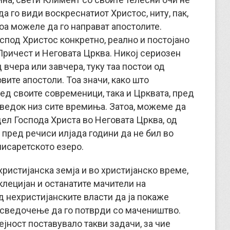
а го види воскреснатиот Христос, ниту, пак,
тоа можеле да го направат апостолите.
оспод Христос конкретно, реално и постојано
 Причест и Неговата Црква. Никој сериозен
вчера или завчера, туку таа постои од
вите апостоли. Тоа значи, како што
ед своите современици, така и Црквата, пред
сведок низ сите времиња. Затоа, можеме да
ел Господа Христа во Неговата Црква, од
ко пред речиси илјада години да не бил во
нисаретското езеро.
ристијанска земја и во христи­јанско време,
клецијан и останатите мачители на
д нехристијанските власти да ја покаже
о сведочење да го потврди со мачеништво.
јност поставува­ло такви задачи, за чие