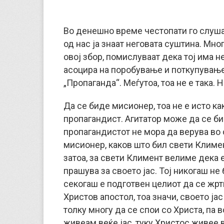
Во денешно време честопати го слуша
од нас ја знаат неговата суштина. Мн
овој збор, помислуваат дека тој има н
асоцира на поробување и поткупување. 
„Пропаганда“. Меѓутоа, тоа не е така.
Да се биде мисионер, тоа не е исто ка
пропагандист. Агитатор може да се бид
пропагандистот не мора да верува во о
мисионер, каков што бил свети Климен
затоа, за свети Климент велиме дека
прашува за своето јас. Тој никогаш не
секогаш е подготвен целиот да се жртв
Христов апостол, тоа значи, своето ја
толку многу да се спои со Христа, па 
живеам веќе јас, туку Христос живее 