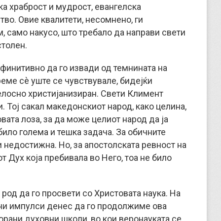
а храброст и мудрост, евангелска
во. Овие квалитети, несомне­но, ги
, само накусо, што требало да направи свети
столен.
финитивно да го извади од темнината на
еме сè уште се чувствува­ле, бидејќи
елосно христијанизиран. Свети Климент
. Тој сакал македонскиот народ, како целина,
вата лоза, за да може целиот народ да ја
било голема и тешка задача. За обичните
 недостижна. Но, за апостолската ревност на
т Дух која пребивала во Него, тоа не било
 род да го просвети со Христовата наука. На
и ни импулси денес да го продолжиме ова
ворани духовни школи, во кои веронауката се