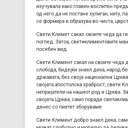
изучувала како главен воспитен предм
од него да не постане хулиган, ниту, п
се формира и образува во чиста, цврс
Свети Климет сакал своите чеда да г
поглед. Затоа, светиклиментовите ма
посебен вид.
Свети Климент сакал на своите чеда 
слобода, бидејќи знаел дека, народ бе
државата, без своја национална Црква,
својата апостолска храброст, свети Кл
непријатели на нашиот род и Црква. З
својата Црква, само поради светиклим
денес со пиетет зборуваме.
Свети Климент добро знаел дека, сам
можат слободно и морално да делуваат