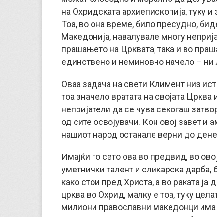
на Охридската архиепископија, туку и
Тоа, во она време, било пресудно, биде
Македонија, навалувале многу неприја
прашањето на Црквата, така и во пра
единствено и неминовно начело – ни л
Оваа задача на свети Климент низ ист
тоа значело вратата на својата Црква и
непријатели да се чува секогаш затвор
од сите освојувачи. Кон овој завет и 
нашиот народ останале верни до ден
Имајќи го сето ова во предвид, во ов
уметнички талент и сликарска дарба, 
како стои пред Христа, а во раката ја
црква во Охрид, малку е тоа, туку цел
милиони православни македонци има о