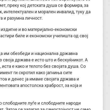
ет, преку кој детската душа се формира, за
ак, интелектуален и морален инвалид, туку да
та и разумна личност.
и издигне и во материјално-економски
настири биле и економски училишта од свој
да им обезбеди и национална државна
з своја држава е исто што и бескуќникот. А
 иста е како и телото без својата душа. Со
имент ги скротил како јагниња сите
атоа и денес ја имаме својата држава и
ентовата апостолска храброст, за која и
о слободните луѓе и слободните народи
. Затоа се залагал за самостојност не само