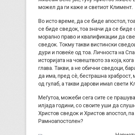
можел да ги каже и светиот Климент.
Во исто време, да се биде апостол, тоа
се биде сведок, тоа значи да се биде
морално право и квалификации да сведо
сведок. Токму такви вистински сведо
дури и повеќе од тоа. Личноста на Сп
историјата на човештвото за која, ког
глава. Такви, а не обични сведоци, ба
да има, пред сè, бестрашна храброст,
од гулаб, а такви дарови имал свети К
Меѓутоа, можеби сега сите се прашув
илјада години, со своите уши да слушн
Христов сведок и Христов апостол, па
Рамноапостолен?
Нависти