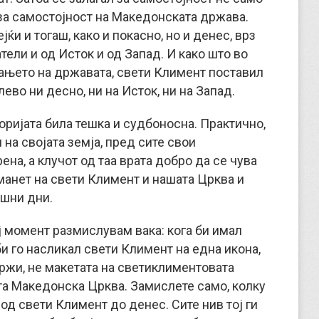
 за самостојност на Македонската држава.
јќи и тогаш, како и покасно, но и денес, врз
тели и од Исток и од Запад. И како што во
шањето на државата, свети Климент поставил
ево ни десно, ни на Исток, ни на Запад.
оријата била тешка и судбоносна. Практично,
 на својата земја, пред сите свои
ена, а клучот од таа врата добро да се чува
аманет на свети Климент и нашата Црква и
ешни дни.
ој момент размислувам вака: кога би имал
би го насликал свети Климент на една икона,
 држи, не макетата на светиклиментовата
ата Македонска Црква. Замислете само, колку
д свети Климент до денес. Сите нив тој ги