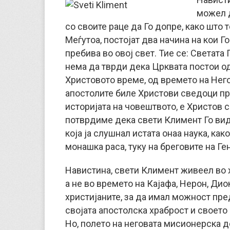
можел д
со своите раце да Го допре, како што 
Меѓутоа, постојат два начина на кои Г
пребива во овој свет. Тие се: Светата
нема да тврди дека Црквата постои од 
Христовото време, од времето на Него
апостолите биле Христови сведоци пр
историјата на човештвото, е Христов 
потврдиме дека свети Климент Го вид
која ја слушнал истата онаа наука, ка
монашка раса, туку на бреговите на Ге
Навистина, свети Климент живеел во х
а не во времето на Кајафа, Нерон, Дио
христијаните, за да имал можност пре
својата апостолска храброст и своет
Но, полето на неговата мисионерска де