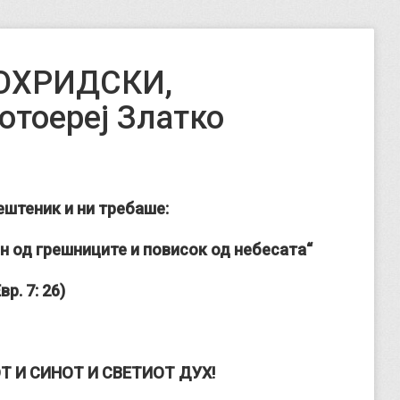
ОХРИДСКИ,
тоереј Златко
ештеник и ни требаше:
ен од грешниците и повисок од небесата“
вр. 7: 26)
Т И СИНОТ И СВЕТИОТ ДУХ!