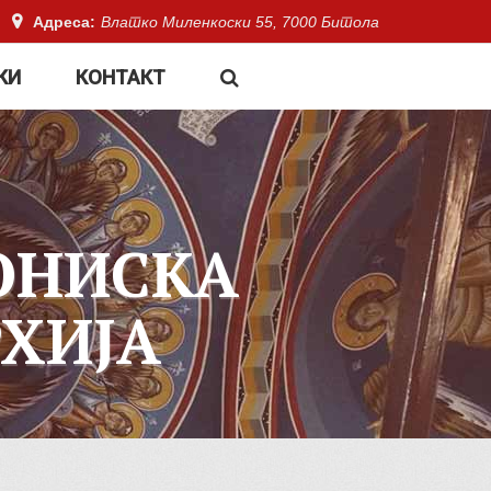
Адреса:
Влатко Миленкоски 55, 7000 Битола
КИ
КОНТАКТ
ОНИСКА
ХИЈА