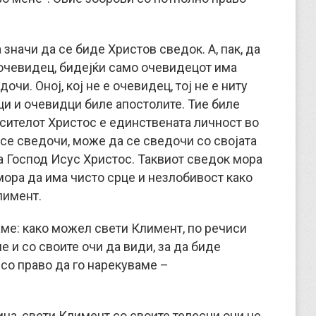
 значи да се биде Христов сведок. А, пак, да
 очевидец, бидејќи само очевидецот има
чи. Оној, кој не е очевидец, тој не е ниту
ци и очевидци биле апостолите. Тие биле
асителот Христос е единствената личност во
а се сведочи, може да се сведочи со својата
ра Господ Исус Христос. Таквиот сведок мора
 мора да има чисто срце и незлобивост како
лимент.
аме: како можел свети Климент, по речиси
е и со своите очи да види, за да биде
 со право да го нарекуваме –
на, свети Климент со своите телесни очи не