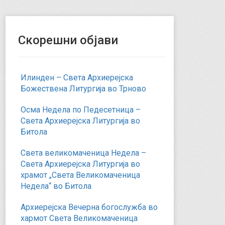
Скорешни објави
Илинден – Света Архиерејска
Божествена Литургија во Трново
Осма Недела по Педесетница –
Света Архиерејска Литургија во
Битола
Света великомаченица Недела –
Света Архиерејска Литургија во
храмот „Света Великомаченица
Недела“ во Битола
Архиерејска Вечерна богослужба во
хармот Света Великомаченица