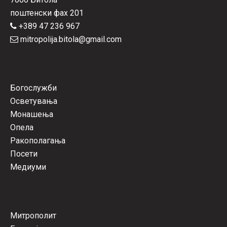
поштенски фах 201
+389 47 236 967
mitropolija.bitola@gmail.com
Богослужби
Осветувања
Монашења
Опела
Ракополагања
Посети
Медиуми
Митрополит