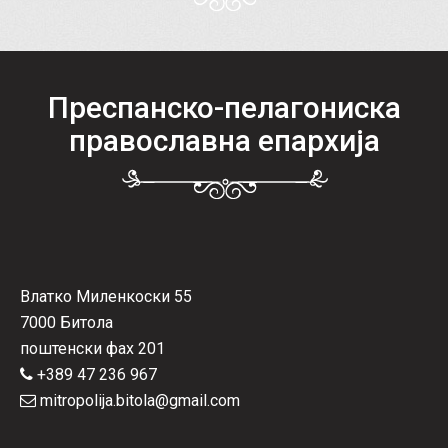
Преспанско-пелагониска
православна епархија
Влатко Миленкоски 55
7000 Битола
поштенски фах 201
+389 47 236 967
mitropolija.bitola@gmail.com