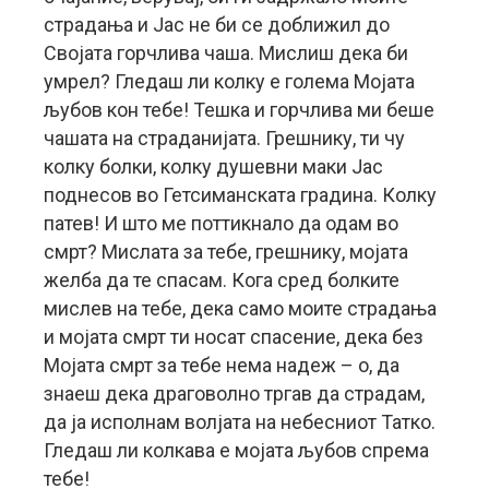
страдања и Јас не би се доближил до
Својата горчлива чаша. Мислиш дека би
умрел? Гледаш ли колку е голема Мојата
љубов кон тебе! Тешка и горчлива ми беше
чашата на страданијата. Грешнику, ти чу
колку болки, колку душевни маки Јас
поднесов во Гетсиманската градина. Колку
патев! И што ме поттикнало да одам во
смрт? Мислата за тебе, грешнику, мојата
желба да те спасам. Кога сред болките
мислев на тебе, дека само моите страдања
и мојата смрт ти носат спасение, дека без
Мојата смрт за тебе нема надеж – о, да
знаеш дека драговолно тргав да страдам,
да ја исполнам волјата на небесниот Татко.
Гледаш ли колкава е мојата љубов спрема
тебе!