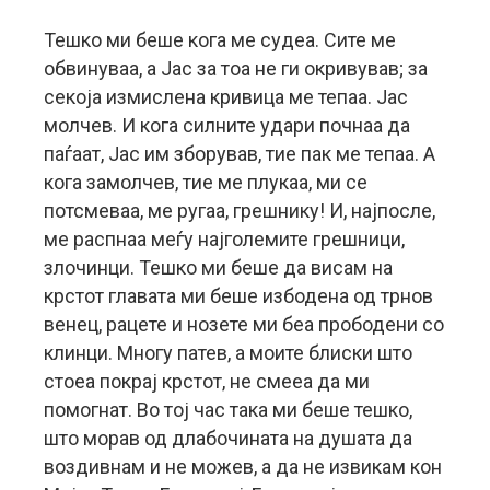
Тешко ми беше кога ме судеа. Сите ме
обвинуваа, а Јас за тоа не ги окривував; за
секоја измислена кривица ме тепаа. Јас
молчев. И кога силните удари почнаа да
паѓаат, Јас им зборував, тие пак ме тепаа. А
кога замолчев, тие ме плукаа, ми се
потсмеваа, ме ругаа, грешнику! И, најпосле,
ме распнаа меѓу најголемите грешници,
злочинци. Тешко ми беше да висам на
крстот главата ми беше избодена од трнов
венец, рацете и нозете ми беа прободени со
клинци. Многу патев, а моите блиски што
стоеа покрај крстот, не смееа да ми
помогнат. Во тој час така ми беше тешко,
што морав од длабочината на душата да
воздивнам и не можев, а да не извикам кон