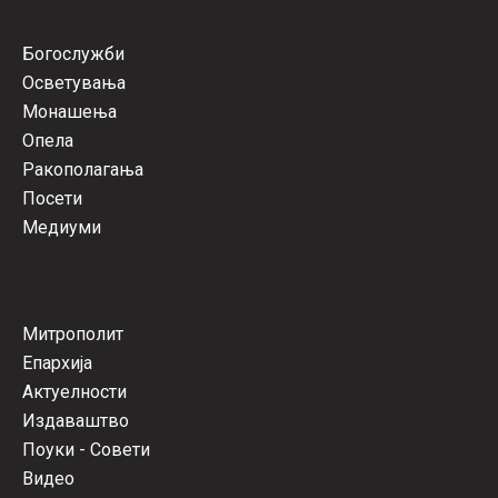
Богослужби
Осветувања
Монашења
Опела
Ракополагања
Посети
Медиуми
Митрополит
Епархија
Актуелности
Издаваштво
Поуки - Совети
Видео