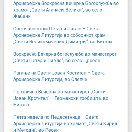
Архиерејска Воскресна вечерна Богослужба во
храмот „Свети Атанасиј Велики“, во село
Жабени
Свети апостоли Петар и Павле – Света
Архиерејска Литургија во соборниот храм
„Свети Великомаченик Димитриј“, во Битола
Воскресна Вечерна богослужба во манастирот
„Свети Петар и Павле“, во село Црнеец
Раѓање на Свети Јован Крстител – Света
Архиерејска Литургија, во Слепче
Празнична Вечерна во манастирот „Свети
Јован Крстител“ – Германски гробишта, во
Битола
Петта недела по Педесетница – Света
Архиерејска Литургија во храмот „Свети Кирил
и Методиј“, во Ресен