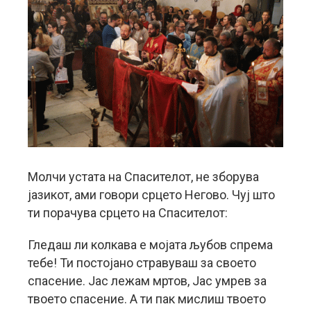
Молчи устата на Спасителот, не зборува
јазикот, ами говори срцето Негово. Чуј што
ти порачува срцето на Спасителот:
Гледаш ли колкава е мојата љубов спрема
тебе! Ти постојано стравуваш за своето
спасение. Јас лежам мртов, Јас умрев за
твоето спасение. А ти пак мислиш твоето