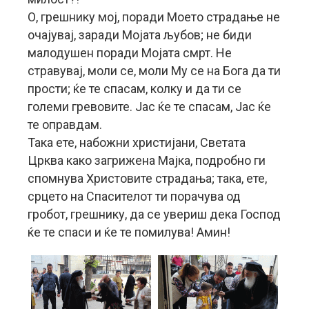
О, грешнику мој, поради Моето страдање не
очајувај, заради Мојата љубов; не биди
малодушен поради Мојата смрт. Не
стравувај, моли се, моли Му се на Бога да ти
прости; ќе те спасам, колку и да ти се
големи гревовите. Јас ќе те спасам, Јас ќе
те оправдам.
Така ете, набожни христијани, Светата
Црква како загрижена Мајка, подробно ги
спомнува Христовите страдања; така, ете,
срцето на Спасителот ти порачува од
гробот, грешнику, да се увериш дека Господ
ќе те спаси и ќе те помилува! Амин!