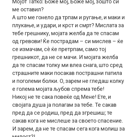
Мојот Татко: Боже мој, Боже мој, зошто си
ме оставил?
А што ме гонело да трпам и ругање, и маки и
плукање, и удари, и крст и смрт? Мислата за
тебе грешнику, мојата желба да те спасам
од гревови! Ќе пострадам – си мислев – ќе
се измачам, сѐ ќе претрпам, само тој
грешникот, да не се мачи. И мојата желба
да те спасам толку ми влеа снага, што сред
страшните маки посакав пострашни патила
и поголеми болки. О, зарем не гледаш колку
е голема мојата љубов спрема тебе!
Никој не те сака повеќе од Мене! Ете, и
својата душа ја полагам за тебе. Те сакав
пред да се родиш, пред да згрешиш; те
сакав кога не мислеше за своето спасение.
И зарем, да не те спасам сега кога молиш за
милост?!