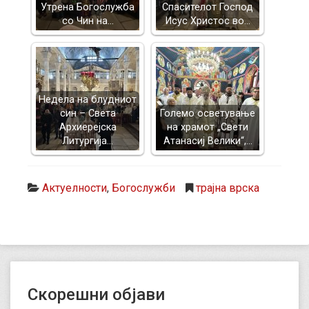
Утрена Богослужба
Спасителот Господ
со Чин на…
Исус Христос во…
Недела на блудниот
син – Света
Големо осветување
Архиерејска
на храмот „Свети
Литургија…
Атанасиј Велики“,…
Актуелности
,
Богослужби
трајна врска
Скорешни објави