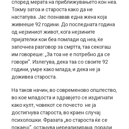
според мерата на приближувањето кон неа.
Токму затоа и староста како да не
настапува. Јас познавав една жена која
живееше 92 години. До последната година
од нејзиниот живот, кога нејзините
пријателки кои беа помлади од неа, ќе
започнеа разговор за смртта, таа секогаш
им говореше: „За тоа не е потребно да се
говори“. Излегува, дека таа со своите 92
години, умре како млада, и дека не ја
доживеа староста.
На таков начин, во современово општество,
во кое младоста и здравјето се издигнати
како култ, човекот се почесто не ја
достигнува староста, во краен случај
психолошки. Фразата „во староста ќе се
покаеш“, останува нереализирана, поради