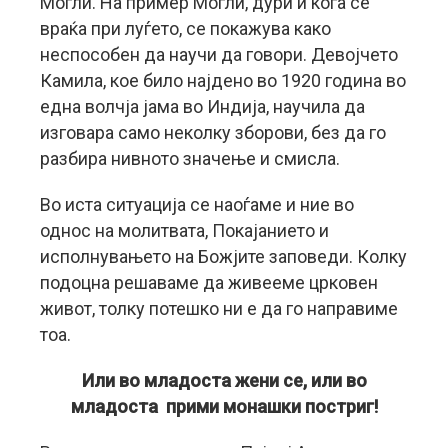
Могли. На пример Могли, дури и кога се
враќа при луѓето, се покажува како
неспособен да научи да говори. Девојчето
Камила, кое било најдено во 1920 година во
една волчја јама во Индија, научила да
изговара само неколку зборови, без да го
разбира нивното значење и смисла.
Во иста ситуација се наоѓаме и ние во
однос на молитвата, Покајанието и
исполнувањето на Божјите заповеди. Колку
подоцна решаваме да живееме црковен
живот, толку потешко ни е да го направиме
тоа.
Или во младоста жени се, или во
младоста прими монашки постриг!