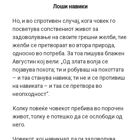
Лоши навики
Но, и во спротивен случај, кога човек го
посветува сопствениот живот за
задоволување на своите грешни желби, тие
желби се претвораат во втора природа,
односно во потреба. За тоа пишува блажен
Августин кој вели: „Од злата волја се
појавува похота; ти и робуваш на похоттата
– и таа станува навика; ти не и се противиш
на навиката – и таа се претвора во
неопходност“.
Колку повеќе човекот пребива во порочен
живот, толку е потешко да се ослободи од
него.
Човекот, кој навикнал да ги задоволува