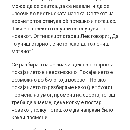
може да се свитка, да се навали и да се
насочи во вистинската насока. Со текот на
времето тоа станува сè потешко и потешко.
Така во повеќето случаи се случува со
човекот. Оптинскиот старец Лев говори: „Да
го учиш стариот, е исто како да го лечиш
мртвиот“.
Се разбира, тоа не значи, дека во староста
покајанието е невозможно. Покајанието е
возможно во било која возраст. Но ако
покајанието го разбираме како (μετάνοια)
промена на умот, промена на свеста, тогаш
треба да знаеме, дека колку е постар
човекот, толку потешко е да направи било
какви промени.