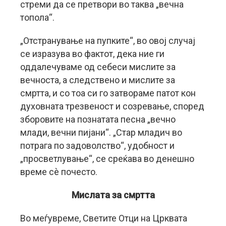
стреми да се претвори во таква „вечна
топола“.
„Отстранување на пупките“, во овој случај
се изразува во фактот, дека ние ги
оддалечуваме од себеси мислите за
вечноста, а следствено и мислите за
смртта, и со тоа си го затвораме патот кон
духовната трезвеност и созревање, според
зборовите на познатата песна „вечно
млади, вечни пијани“. „Стар младич во
потрага по задоволство“, удобност и
„просветлување“, се среќава во денешно
време сè почесто.
Мислата за смртта
Во меѓувреме, Светите Отци на Црквата