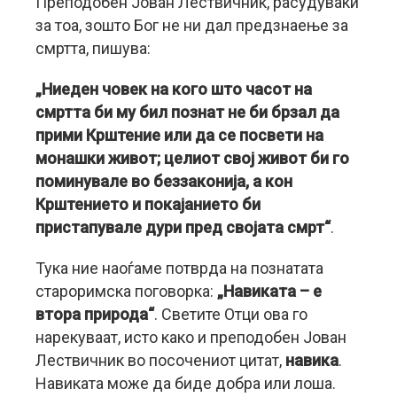
Преподобен Јован Лествичник, расудуваќи
за тоа, зошто Бог не ни дал предзнаење за
смртта, пишува:
„Ниеден човек на кого што часот на
смртта би му бил познат не би брзал да
прими Крштение или да се посвети на
монашки живот; целиот свој живот би го
поминувале во беззаконија, а кон
Крштението и покајанието би
пристапувале дури пред својата смрт“
.
Тука ние наоѓаме потврда на познатата
староримска поговорка:
„Навиката – е
втора природа“
. Светите Отци ова го
нарекуваат, исто како и преподобен Јован
Лествичник во посочениот цитат,
навика
.
Навиката може да биде добра или лоша.