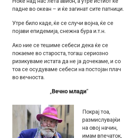
Ноќе над нас лета авион, а утре истиот ќе
падне во океан – и ќе загинат сите патници.
Утре било каде, ќе се случи војна, ќе се
појави епидемија, снежна бура и.т.н.
Ако ние се тешиме себеси дека ќе се
покаеме во староста, тогаш сериозно
ризикуваме истата да не ја дочекаме, и со
тоа се осудуваме себеси на постојан плач
во вечноста.
„
Вечно млади
“
Покрај тоа,
размислувајќи
на овој начин,
имам впечаток,