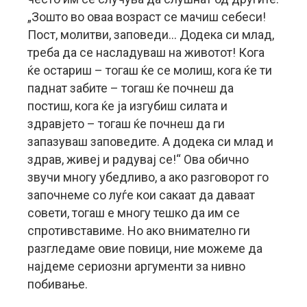
„Зошто во оваа возраст се мачиш себеси!
Пост, молитви, заповеди… Додека си млад,
треба да се насладуваш на животот! Кога
ќе остариш – тогаш ќе се молиш, кога ќе ти
паднат забите – тогаш ќе почнеш да
постиш, кога ќе ја изгубиш силата и
здравјето – тогаш ќе почнеш да ги
запазуваш заповедите. А додека си млад и
здрав, живеј и радувај се!“ Ова обично
звучи многу убедливо, а ако разговорот го
започнеме со луѓе кои сакаат да даваат
совети, тогаш е многу тешко да им се
спротивставиме. Но ако внимателно ги
разгледаме овие повици, ние можеме да
најдеме сериозни аргументи за нивно
побивање.