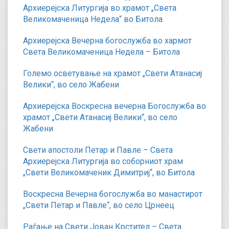
Архиерејска Литургија во храмот „Света
Великомаченица Недела“ во Битола
Архиерејска Вечерна богослужба во хармот
Света Великомаченица Недела – Битола
Големо осветување на храмот „Свети Атанасиј
Велики“, во село Жабени
Архиерејска Воскресна вечерна Богослужба во
храмот „Свети Атанасиј Велики“, во село
Жабени
Свети апостоли Петар и Павле – Света
Архиерејска Литургија во соборниот храм
„Свети Великомаченик Димитриј“, во Битола
Воскресна Вечерна богослужба во манастирот
„Свети Петар и Павле“, во село Црнеец
Раѓање на Свети Јован Крстител – Света