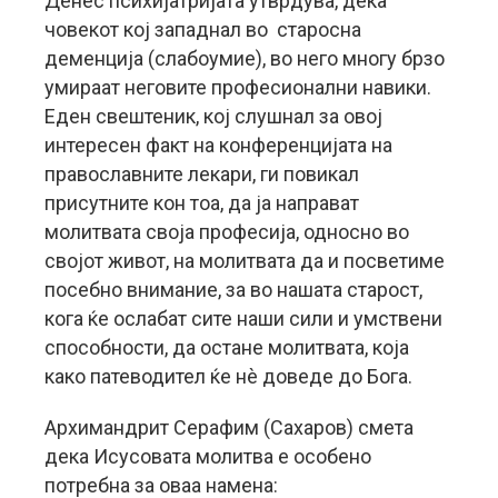
Денес психијатријата утврдува, дека
човекот кој западнал во старосна
деменција (слабоумие), во него многу брзо
умираат неговите професионални навики.
Еден свештеник, кој слушнал за овој
интересен факт на конференцијата на
православните лекари, ги повикал
присутните кон тоа, да ја направат
молитвата своја професија, односно во
својот живот, на молитвата да и посветиме
посебно внимание, за во нашата старост,
кога ќе ослабат сите наши сили и умствени
способности, да остане молитвата, која
како патеводител ќе нè доведе до Бога.
Архимандрит Серафим (Сахаров) смета
дека Исусовата молитва е особено
потребна за оваа намена: