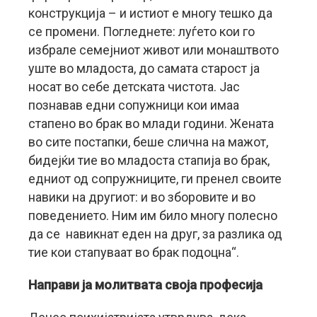
конструкција – и истиот е многу тешко да
се промени. Погледнете: луѓето кои го
избрале семејниот живот или монаштвото
уште во младоста, до самата старост ја
носат во себе детската чистота. Јас
познавав едни сопужници кои имаа
стапено во брак во млади години. Жената
во сите постапки, беше слична на мажот,
бидејќи тие во младоста стапија во брак,
едниот од сопружниците, ги пренел своите
навики на другиот: и во зборовите и во
поведението. Ним им било многу полесно
да се навикнат еден на друг, за разлика од
тие кои стапуваат во брак подоцна“.
Направи ја молитвата своја професија