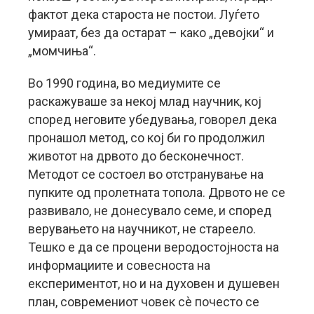
фактот дека староста не постои. Луѓето
умираат, без да остарат – како „девојки“ и
„момчиња“.
Во 1990 година, во медиумите се
раскажуваше за некој млад научник, кој
според неговите убедувања, говорел дека
пронашол метод, со кој би го продолжил
животот на дрвото до бесконечност.
Методот се состоел во отстранување на
пупките од пролетната топола. Дрвото не се
развивало, не донесувало семе, и според
верувањето на научникот, не стареело.
Тешко е да се процени веродостојноста на
информациите и совесноста на
експериментот, но и на духовен и душевен
план, современиот човек сè почесто се