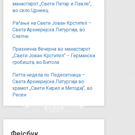
манастирот „Свети Петар и Павле“,
во село Црнеец
Раѓање на Свети Јован Крстител –
Света Архиерејска Литургија, во
Слепче
Празнична Вечерна во манастирот
„Свети Јован Крстител“ – Германски
гробишта, во Битола
Петта недела по Педесетница –
Света Архиерејска Литургија во
храмот „Свети Кирил и Методиј“, во
Ресен
Фејсбук