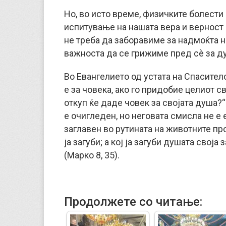
Но, во исто време, физичките болести 
испитување на нашата вера и верност ко
не треба да заборавиме за надмоќта н
важноста да се грижиме пред сè за ду
Во Евангелието од устата на Спасител
е за човека, ако го придобие целиот св
откуп ќе даде човек за својата душа?“
е очигледен, но неговата смисла не е 
заглавен во рутината на животните проб
ја загуби; а кој ја загуби душата своја
(Марко 8, 35).
Продолжете со читање: