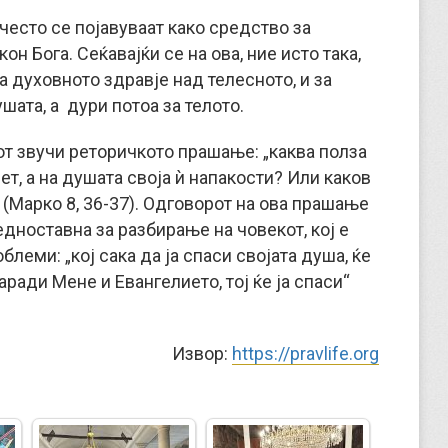
често се појавуваат како средство за
н Бога. Сеќавајќи се на ова, ние исто така,
а духовното здравје над телесното, и за
шата, а дури потоа за телото.
от звучи реторичкото прашање: „каква полза
ет, а на душата своја ѝ напакости? Или каков
 (Марко 8, 36-37). Одговорот на ова прашање
едноставна за разбирање на човекот, кој е
леми: „кој сака да ја спаси својата душа, ќе
 заради Мене и Евангелието, тој ќе ја спаси“
Извор:
https://pravlife.org