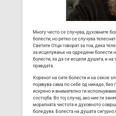
Многу често се случува, духовните бо
болести, но ретко се случува телесна
Светите Отци говорат за тоа, дека те
за исцелување на одредени болести н
болести, за да се исцели душата, и на
правдата.
Коренот на сите болести и на секое зло
појавува сама по себе од никаде, без 
искрено и внимателно ги исполнуваме
состојба. Во тој случај, ако ние ги з
моралната чистота и духовното соврш
боледува. Болеста на душата сигурно 