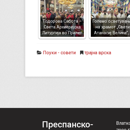
Тодорова Сабота –
Големо осветува
Света Архиерејска
на храмот „Свети
Литургија во Прилеп
Атанасиј Велики“,
Поуки - совети
трајна врска
Преспанско-
Влатк