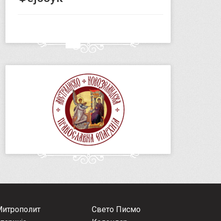
Митрополит
Свето Писмо