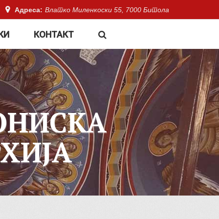
Адреса:
Влатко Миленкоски 55, 7000 Битола
КИ
КОНТАКТ
ОНИСКА
ХИЈА