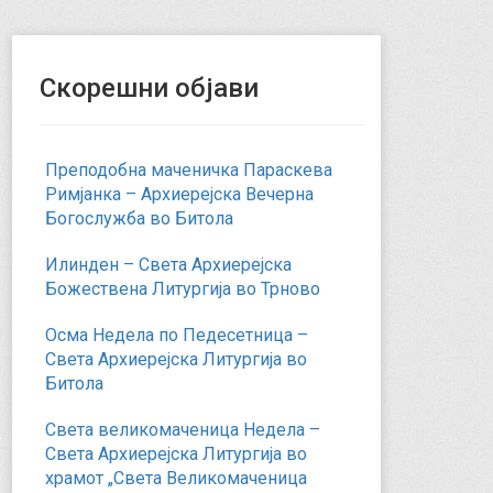
Скорешни објави
Преподобна маченичка Параскева
Римјанка – Архиерејска Вечерна
Богослужба во Битола
Илинден – Света Архиерејска
Божествена Литургија во Трново
Осма Недела по Педесетница –
Света Архиерејска Литургија во
Битола
Света великомаченица Недела –
Света Архиерејска Литургија во
храмот „Света Великомаченица