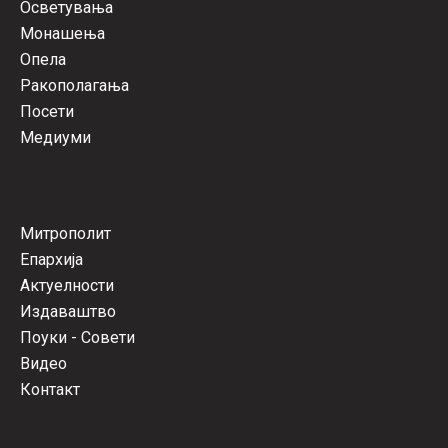
Осветувања
Монашења
Опела
Ракополагања
Посети
Медиуми
Митрополит
Епархија
Актуелности
Издаваштво
Поуки - Совети
Видео
Контакт