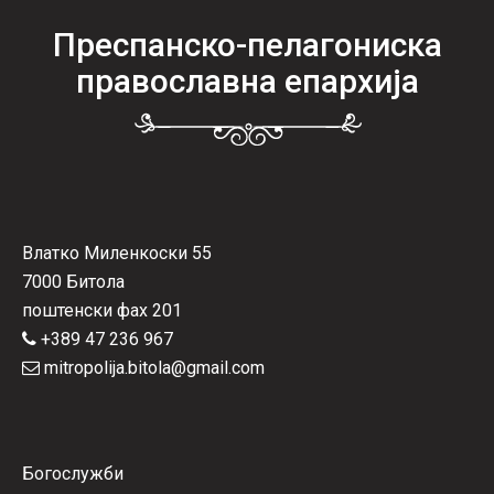
Преспанско-пелагониска
православна епархија
Влатко Миленкоски 55
7000 Битола
поштенски фах 201
+389 47 236 967
mitropolija.bitola@gmail.com
Богослужби