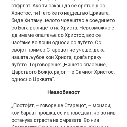
отфрлат. Ако ти сакаш да се сретнеш со
Христос, ти Него ќе го најдеш во Црквата,
бидејќи таму целото човештво е соединето
со Бога во лицето на Христа. Невозможно е
да имаме општење со Христос, ако се
наоѓаме во лоши односи со луѓето. Со
својот пример Старецот не учеше, дека
нашата љубов кон Христа, доаѓа преку
луѓето. Тој говореше: „Нашето спасение,
Царството Божјо, рајот – е Самиот Христос,
односно Црквата“.
Незлобивост
„Постојат, – говореше Старецот, – монаси,
кои бараат прошка, се исповедаат, но во нив
останува страста на омразата. Во нив