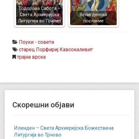
Тодорова Сабота –
Света Архиерејска
Велигденско
Литургија во Прилеп
послание
Поуки - совети
старец Порфириј Кавсокаливит
трајна врска
Скорешни објави
Илинден – Света Архиерејска Божествена
Литургија во Трново