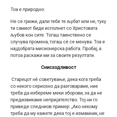
Тоа е природно.
Не се грижи, дали тебе те љубат или не, туку
ти самиот биди исполнет со Христовата
љубов кон сите. Тогаш таинствено се
случува промена, тогаш сè се менува. Тоа е
најдобрата мисионерска работа. Пробај, а
потоа раскажи ми за своите резултати.
Снисходливост
Старецот нè советување, дека кога треба
со некого сериозно да разговараме, ние
треба да избереме меки зборови, за да не
предизвикаме непријателство. Тој ни го
приведе следниов пример: „Ако некому
треба да му кажете дека тој е измамник, не