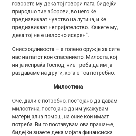
говорете му дека тој говори лага, бидејќи
природно тие зборови, во него ќе
предизвикаат чувство на лутина, и ќе
предизвикаат непријателство. Кажете му,
дека тој не е целосно искрен“.
Снисходливоста – е голено оружје за сите
нас на патот кон спасението. Милоста, кој
ни ја испраќа Господ, ние треба да им ја
раздаваме на други, кога е тоа потребно.
Милостина
Оче, дали е потребно, постојано да давам
милостина, постојано да им укажувам
материјална помош, на оние кои имаат
потреба. Ви го поставувам ова прашање,
бидејќи знаете дека мојата финансиска