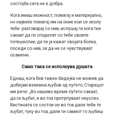
состојба сега не е добра.
Кога имаш можност, помагај и материјално,
но највеќе помагај им на оние кои се околу
тебе: разговарај со нив, ислушај ги кога тие
сакаат да ги споделат со тебе своите
потешкотии, да ти ја кажат својата болка,
поседи со нив, за да не се чувствуваат
осамени.
Само така се исполнува душата
Еднаш, кога бев тажен бидејќи не можев да
добијам взаемна љубов од луѓето, Старецот
ми рече: „Во нашево време луѓето сакаат,
да ги љубат, и во тоа претрпуваат неуспех.
Вистината се состои не во тоа дали тебе те
љубат, туку во тоа, дали ти самиот го љубиш