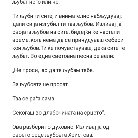
љубат него или не.
Ти љуби ги сите, и внимателно набљудувај:
дали си ја изгубил ти таа љубов. Изливај ја
својата љубов на сите, бидејќи ќе настапи
време, кога нема да се принудуваш себеси
кон љубов.Ти ќе почувствуваш, дека сите те
љубат. Во една световна песна се вели:
„Не проси, јас да те љубам тебе.
За љубовта не просат.
Таа се раѓа сама
Секогаш во длабочината на срцето“.
Ова разбери го духовно. Изливај ја од
своето срце љубовта Христова.