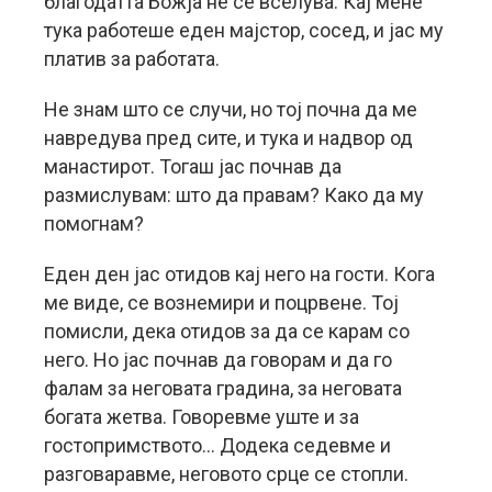
благодатта Божја не се вселува. Кај мене
тука работеше еден мајстор, сосед, и јас му
платив за работата.
Не знам што се случи, но тој почна да ме
навредува пред сите, и тука и надвор од
манастирот. Тогаш јас почнав да
размислувам: што да правам? Како да му
помогнам?
Еден ден јас отидов кај него на гости. Кога
ме виде, се вознемири и поцрвене. Тој
помисли, дека отидов за да се карам со
него. Но јас почнав да говорам и да го
фалам за неговата градина, за неговата
богата жетва. Говоревме уште и за
гостопримството… Додека седевме и
разговаравме, неговото срце се стопли.