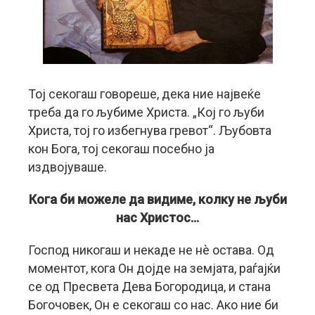
Тој секогаш говореше, дека ние највеќе
треба да го љубиме Христа. „Кој го љуби
Христа, тој го избегнува гревот“. Љубовта
кон Бога, тој секогаш посебно ја
издвојуваше.
Кога би можеле да видиме, колку не љуби
нас Христос…
Господ никогаш и некаде не нè остава. Од
моментот, кога Он дојде на земјата, раѓајќи
се од Пресвета Дева Богородица, и стана
Богочовек, Он е секогаш со нас. Ако ние би