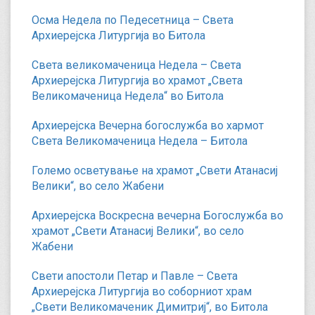
Осма Недела по Педесетница – Света
Архиерејска Литургија во Битола
Света великомаченица Недела – Света
Архиерејска Литургија во храмот „Света
Великомаченица Недела“ во Битола
Архиерејска Вечерна богослужба во хармот
Света Великомаченица Недела – Битола
Големо осветување на храмот „Свети Атанасиј
Велики“, во село Жабени
Архиерејска Воскресна вечерна Богослужба во
храмот „Свети Атанасиј Велики“, во село
Жабени
Свети апостоли Петар и Павле – Света
Архиерејска Литургија во соборниот храм
„Свети Великомаченик Димитриј“, во Битола