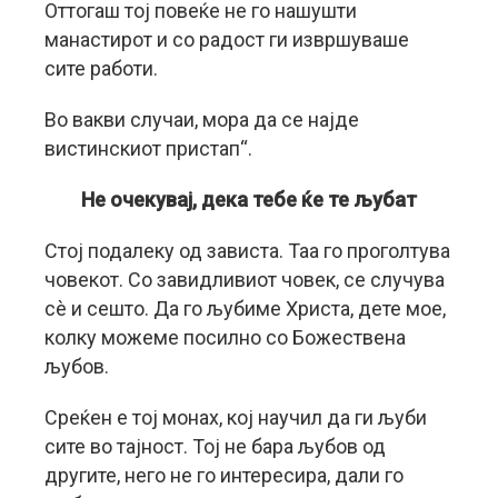
Оттогаш тој повеќе не го нашушти
манастирот и со радост ги извршуваше
сите работи.
Во вакви случаи, мора да се најде
вистинскиот пристап“.
Не очекувај, дека тебе ќе те љубат
Стој подалеку од зависта. Таа го проголтува
човекот. Со завидливиот човек, се случува
сè и сешто. Да го љубиме Христа, дете мое,
колку можеме посилно со Божествена
љубов.
Среќен е тој монах, кој научил да ги љуби
сите во тајност. Тој не бара љубов од
другите, него не го интересира, дали го