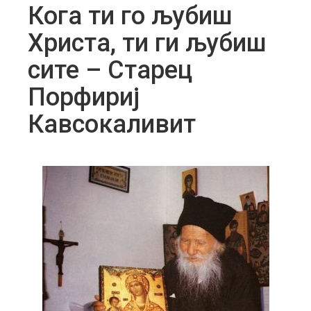
Кога ти го љубиш
Христа, ти ги љубиш
сите – Старец
Порфириј
Кавсокаливит