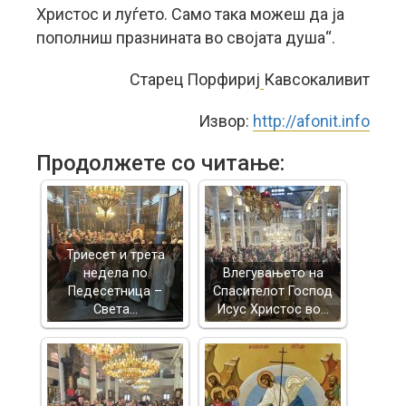
Христос и луѓето. Само така можеш да ја
пополниш празнината во својата душа“.
Старец Порфириј
Кавсокаливит
Извор:
http://afonit.info
Продолжете со читање:
Триесет и трета
недела по
Влегувањето на
Педесетница –
Спасителот Господ
Света…
Исус Христос во…