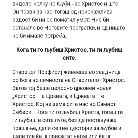
виделе, колку не љуби нас Христос и што
Он прави за нас, тогаш од неискажлива
радост би ни се поматил умот. Ние би
останале во Неговите прегратки, и од ништо
не би имале потреба.
Кога ти го љубиш Христос, ти ги љубиш
сите.
Старецот Порфириј живееше во заедница
со Бога во личноста на Спасителот Христос.
Затоа тој беше целосно црковен човек.
„Христос – е Црквата, и Црквата – е
Христос, Кој не зема сите нас во Самиот
Себеси“. Кога ти го љубиш Христа, тогаш ти
ги љубиш и сите луѓе, без да поставуваш
прашање, дали се тие достојни за љубов и
дали тие ќе ја прифатат нејзе или ќе ја