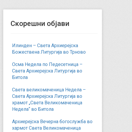
Скорешни објави
Илинден – Света Архиерејска
Божествена Литургија во Трново
Осма Недела по Педесетница –
Света Архиерејска Литургија во
Битола
Света великомаченица Недела –
Света Архиерејска Литургија во
храмот „Света Великомаченица
Недела“ во Битола
Архиерејска Вечерна богослужба во
хармот Света Великомаченица