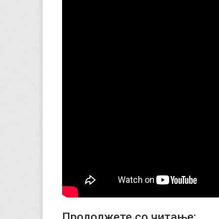
Продолжете со читање: