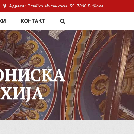
Адреса:
Влатко Миленкоски 55, 7000 Битола
КИ
КОНТАКТ
ОНИСКА
ХИЈА