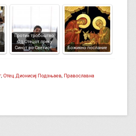
Против тробоштво:
Од Отецот преку
Синот во Светиот…
Божикно послание
г
,
Отец Дионисиј Подзњаев
,
Православна