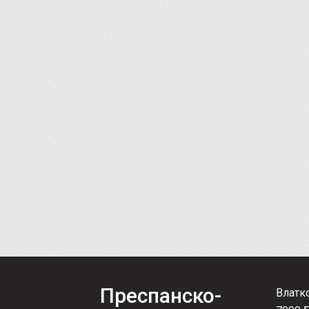
Преспанско-
Влатк