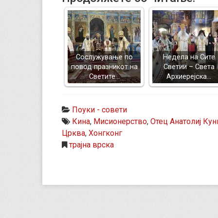
Сослужување по
Недела на Сите
повод празникот на
Светии – Света
Светите…
Архиерејска…
Поуки - совети
Кина
,
Мисионерство
,
Отец Анатолиј Кун
Црква
,
Хонгконг
трајна врска