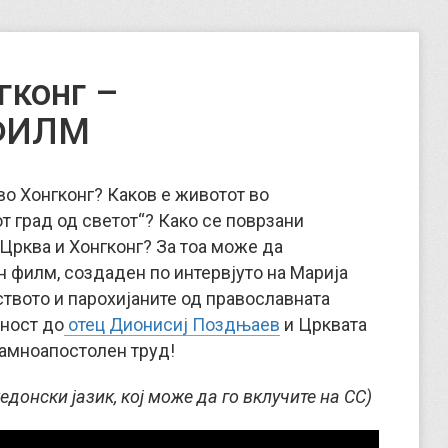
гконг –
ФИЛМ
во Хонгконг? Каков е животот во
от град од светот“? Како се поврзани
Црква и Хонгконг?
За тоа може да
 филм, создаден по интервјуто на Марија
ството и парохијаните од православната
рност до
отец Дионисиј Поздњаев
и Црквата
 рамноапостолен труд!
донски јазик, кој може да го вклучите на CC)