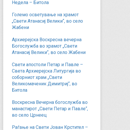
Недела – Битола
Големо осветување на храмот
„Свети Атанасиј Велики“, во село
Жабени
Архиерејска Воскресна вечерна
Богослужба во храмот „Свети
Атанасиј Велики“, во село Жабени
Свети апостоли Петар и Павле –
Света Архиерејска Литургија во
соборниот храм „Свети
Великомаченик Димитриј“, во
Битола
Воскресна Вечерна богослужба во
манастирот „Свети Петар и Павле“,
во село Црнеец
Раѓање на Свети Јован Крстител –