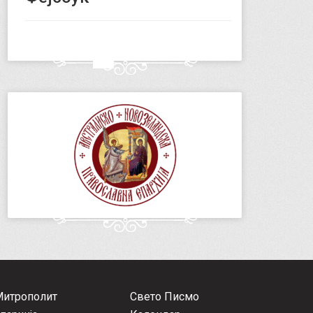
Митрополит
Свето Писмо