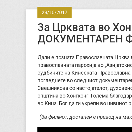
28/10/2017
За Црквата во Хон
ДОКУМЕНТАРЕН 
Дали е позната Православната Црква 
православната парохија во „Азијатски
судбините на Кинеската Православна 
погледнете во следниот документарен
Свешникова со настојателот, духовен
општина во Хонгконг. Голема благода
во Кина. Бог да ги укрепи во нивниот
(За филмот, достапен е превод на маке