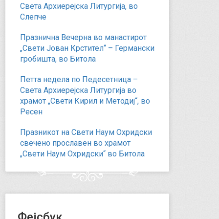
Света Архиерејска Литургија, во
Слепче
Празнична Вечерна во манастирот
„Свети Јован Крстител“ – Германски
гробишта, во Битола
Петта недела по Педесетница –
Света Архиерејска Литургија во
храмот „Свети Кирил и Методиј“, во
Ресен
Празникот на Свети Наум Охридски
свечено прославен во храмот
„Свети Наум Охридски“ во Битола
Фејсбук