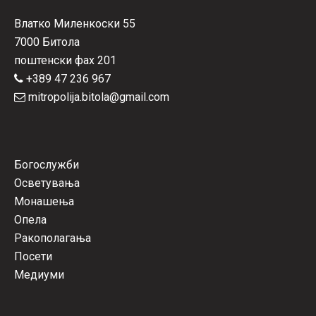
Влатко Миленкоски 55
7000 Битола
поштенски фах 201
+389 47 236 967
mitropolija.bitola@gmail.com
Богослужби
Осветувања
Монашења
Опела
Ракополагања
Посети
Медиуми