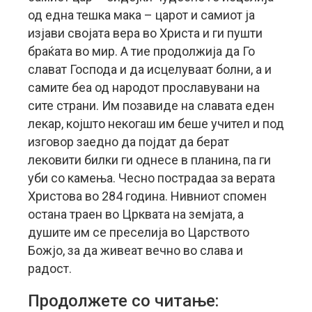
од една тешка мака – царот и самиот ја
изјави својата вера во Христа и ги пушти
браќата во мир. А тие продолжија да Го
слават Господа и да исцелуваат болни, а и
самите беа од народот прославувани на
сите страни. Им позавиде на славата еден
лекар, којшто некогаш им беше учител и под
изговор заедно да појдат да берат
лековити билки ги однесе в планина, па ги
уби со камења. Чесно пострадаа за верата
Христова во 284 година. Нивниот спомен
остана траен во Црквата на земјата, а
душите им се преселија во Царството
Божјо, за да живеат вечно во слава и
радост.
Продолжете со читање: