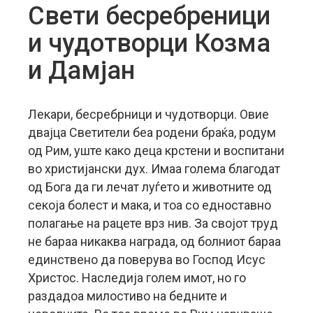
Свети бесребреници
и чудотворци Козма
и Дамјан
Лекари, бесребрници и чудотворци. Овие
двајца Светители беа родени браќа, родум
од Рим, уште како деца крстени и воспитани
во христијански дух. Имаа голема благодат
од Бога да ги лечат луѓето и животните од
секоја болест и мака, и тоа со едноставно
полагање на рацете врз нив. За својот труд
не бараа никаква награда, од болниот бараа
единствено да поверува во Господ Исус
Христос.
Наследија голем имот, но го
раздадоа милостиво на бедните и