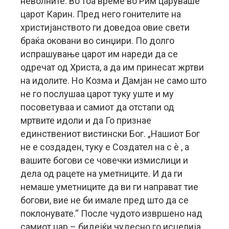
неволните. Во тоа време во Рим царуваше
царот Карин. Пред него гонителите на
христијанството ги доведоа овие свети
браќа оковани во синџири. По долго
испрашување царот им нареди да се
одречат од Христа, а да им принесат жртви
на идолите. Но Козма и Дамјан не само што
не го послушаа царот туку уште и му
посоветуваа и самиот да отстапи од
мртвите идоли и да Го признае
единствениот вистински Бог. „Нашиот Бог
не е создаден, туку е Создател на с ѐ , а
вашите богови се човечки измислици и
дела од рацете на уметниците. И да ги
немаше уметниците да ви ги направат тие
богови, вие не би имале пред што да се
поклонувате.“ После чудото извршено над
самиот цар – бидејќи чудесно го исцелија