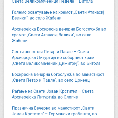
Света Великомаченица Недела – Битола
Големо осветување на храмот „Свети Атанасиј
Велики“, во село Жабени
Архиерејска Воскресна вечерна Богослужба во
храмот „Свети Атанасиј Велики“, во село
Жабени
Свети апостоли Петар и Павле – Света
Архиерејска Литургија во соборниот храм
„Свети Великомаченик Димитриј“, во Битола
Воскресна Вечерна богослужба во манастирот
„Свети Петар и Павле“, во село Црнеец
Раѓање на Свети Јован Крстител – Света
Архиерејска Литургија, во Слепче
Празнична Вечерна во манастирот „Свети
Јован Крстител“ – Германски гробишта, во