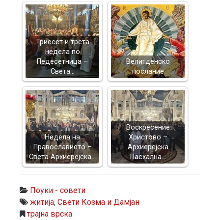
Триесет и трета
недела по
Педесетница –
Велигденско
Света…
послание
Воскресение
Недела на
Христово –
Православието –
Архиерејска
Света Архиерејска…
Пасхална…
Поуки - совети
житија
,
Свети Козма и Дамјан
трајна врска