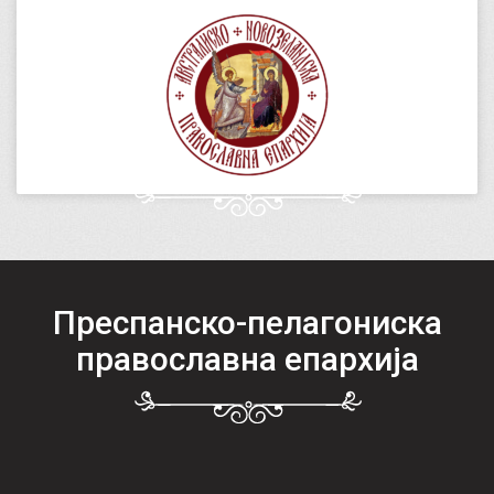
Преспанско-пелагониска
православна епархија