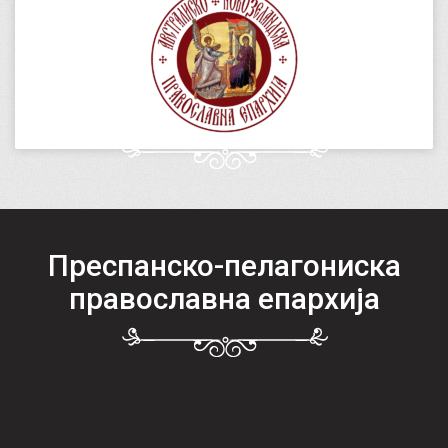
Преспанско-пелагониска
православна епархија