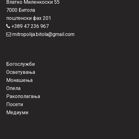
Влатко Миленкоски 55
7000 Битола
поштенски фах 201
+389 47 236 967
mitropolija.bitola@gmail.com
Богослужби
Осветувања
Монашења
Опела
Ракополагања
Посети
Медиуми