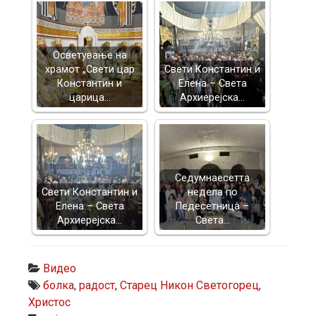
Осветување на
храмот „Свети цар
Свети Константин и
Константин и
Елена – Света
царица…
Архиерејска…
Седумнаесетта
Свети Константин и
недела по
Елена – Света
Педесетница –
Архиерејска…
Света…
Видео
болка
,
радост
,
Старец Никон Светогорец
,
Христос