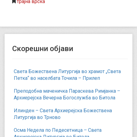
трајна врска
Скорешни објави
Света Божествена Литургија во храмот „Света
Петка“ во населбата Точила – Прилеп
Преподобна маченичка Параскева Римјанка –
Архиерејска Вечерна Богослужба во Битола
Илинден – Света Архиерејска Божествена
Литургија во Трново
Осма Недела по Педесетница – Света
Архиерејска Литургија во Битола