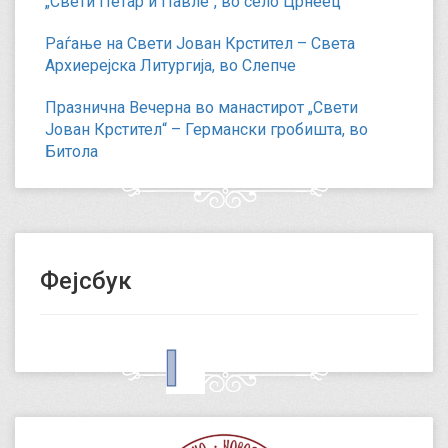
„Свети Петар и Павле“, во село Црнеец
Раѓање на Свети Јован Крстител – Света
Архиерејска Литургија, во Слепче
Празнична Вечерна во манастирот „Свети
Јован Крстител“ – Германски гробишта, во
Битола
Фејсбук