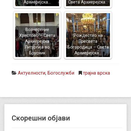
Архиерејска…
Света Архиерејска…
Вознесение
Христово – Света
Рождество на
Архиерејска
Пресвета
Литургија во
Богородица – Света
Брусник
Архиерејска…
Актуелности
,
Богослужби
трајна врска
Скорешни објави