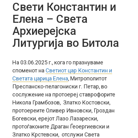
Свети Константин и
Елена – Света
Архиерејска
Литургија во Битола
На 03.06.2025 г., кога го празнуваме
споменот на
Светиот цар Константин и
Светата царица Елена
, Митрополитот
Преспанско-пелагониски г. Петар, во
сослужение на протоереј ставрофорите
Никола Грамбозов, Златко Костовски,
протоереите Оливер Ивновски, Гроздан
Богевски, ерејот Лазо Лазарески,
протоѓаконите Драган Ѓеоергиевски и
Златко Крстевски, отслужи Света