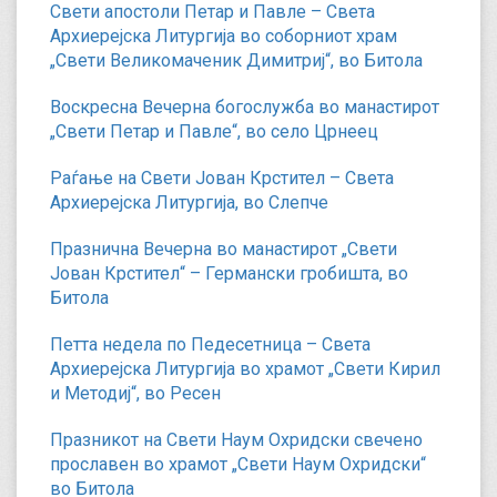
Свети апостоли Петар и Павле – Света
Архиерејска Литургија во соборниот храм
„Свети Великомаченик Димитриј“, во Битола
Воскресна Вечерна богослужба во манастирот
„Свети Петар и Павле“, во село Црнеец
Раѓање на Свети Јован Крстител – Света
Архиерејска Литургија, во Слепче
Празнична Вечерна во манастирот „Свети
Јован Крстител“ – Германски гробишта, во
Битола
Петта недела по Педесетница – Света
Архиерејска Литургија во храмот „Свети Кирил
и Методиј“, во Ресен
Празникот на Свети Наум Охридски свечено
прославен во храмот „Свети Наум Охридски“
во Битола