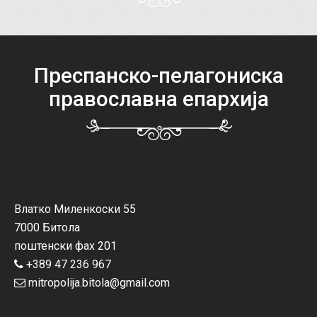
Преспанско-пелагониска
православна епархија
Влатко Миленкоски 55
7000 Битола
поштенски фах 201
+389 47 236 967
mitropolija.bitola@gmail.com