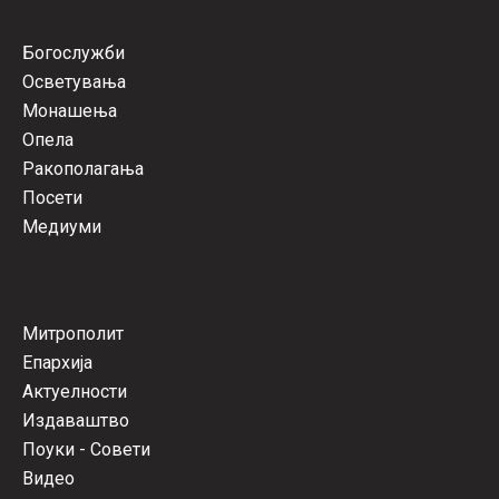
Богослужби
Осветувања
Монашења
Опела
Ракополагања
Посети
Медиуми
Митрополит
Епархија
Актуелности
Издаваштво
Поуки - Совети
Видео