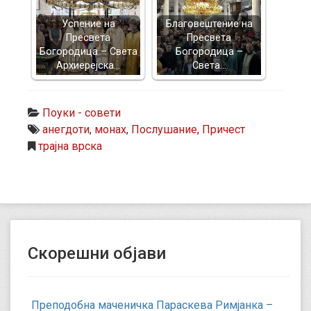
Успение на
Благовештение на
Пресвета
Пресвета
Богородица – Света
Богородица –
Архиерејска…
Света…
Поуки - совети
анегдоти
,
монах
,
Послушание
,
Причест
трајна врска
Скорешни објави
Преподобна маченичка Параскева Римјанка –