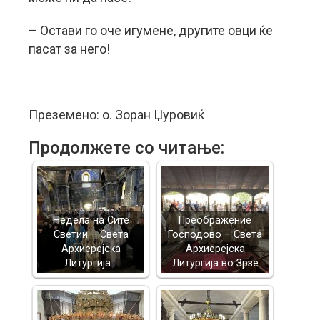
– Остави го оче игумене, другите овци ќе
пасат за него!
Преземено: о. Зоран Џуровиќ
Продолжете со читање:
Недела на Сите
Преображение
Светии – Света
Господово – Света
Архиерејска
Архиерејска
Литургија…
Литургија во Зрзе