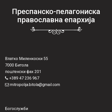
Преспанско-пелагониска
православна епархија
Влатко Миленкоски 55
7000 Битола
поштенски фах 201
+389 47 236 967
mitropolija.bitola@gmail.com
Богослужби