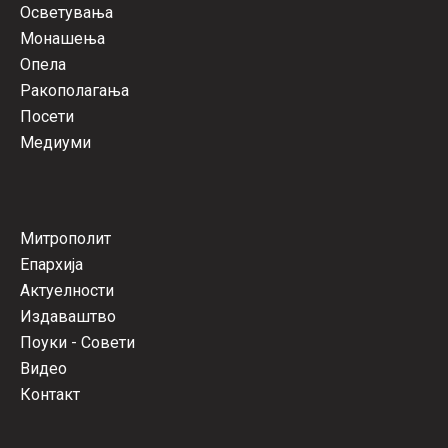
Осветувања
Монашења
Опела
Ракополагања
Посети
Медиуми
Митрополит
Епархија
Актуелности
Издаваштво
Поуки - Совети
Видео
Контакт