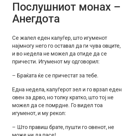
Послушниот монах –
Анегдота
Се жалел еден калуѓер, што игуменот
најмногу него го оставал да ги чува овците,
и во недела не можел да отиде да се
причести. Игуменот му одговорил:
– Браќата ќе се причестат за тебе.
Една недела, калуѓерот зел и го врзал еден
овен за дрво, но толку кратко, што тој не
можел да се помрдне. Го видел тоа
игуменот, и му рекол:
– Што правиш брате, пушти го овенот, не
може ни да пасе!