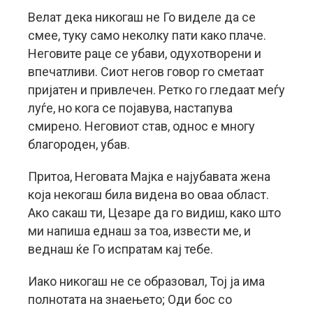
Велат дека никогаш не Го виделе да се
смее, туку само неколку пати како плаче.
Неговите раце се убави, одухотворени и
впечатливи. Сиот негов говор го сметаат
пријатен и привлечен. Ретко го гледаат меѓу
луѓе, но кога се појавува, настапува
смирено. Неговиот став, однос е многу
благороден, убав.
Притоа, Неговата Мајка е најубавата жена
која некогаш била видена во оваа област.
Ако сакаш ти, Цезаре да го видиш, како што
ми напиша еднаш за тоа, извести ме, и
веднаш ќе Го испратам кај тебе.
Иако никогаш не се образовал, Тој ја има
полнотата на знаењето; Оди бос со