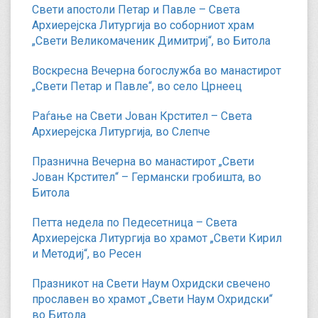
Свети апостоли Петар и Павле – Света
Архиерејска Литургија во соборниот храм
„Свети Великомаченик Димитриј“, во Битола
Воскресна Вечерна богослужба во манастирот
„Свети Петар и Павле“, во село Црнеец
Раѓање на Свети Јован Крстител – Света
Архиерејска Литургија, во Слепче
Празнична Вечерна во манастирот „Свети
Јован Крстител“ – Германски гробишта, во
Битола
Петта недела по Педесетница – Света
Архиерејска Литургија во храмот „Свети Кирил
и Методиј“, во Ресен
Празникот на Свети Наум Охридски свечено
прославен во храмот „Свети Наум Охридски“
во Битола