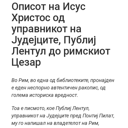
Описот на Исус
Христос од
управникот на
Јудејците, Публиј
Лентул до римскиот
Цезар
Во Рим, во една од библиотеките, пронајден
е еден неспорно автентичен ракопис, од
голема историска вредност.
Тоа е писмото, кое Публиј Лентул,
управникот на Јудејците пред Понтиј Пилат,
му го напишал на владетелот на Рим,