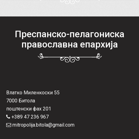
Преспанско-пелагониска
православна епархија
Влатко Миленкоски 55
7000 Битола
поштенски фах 201
+389 47 236 967
mitropolija.bitola@gmail.com