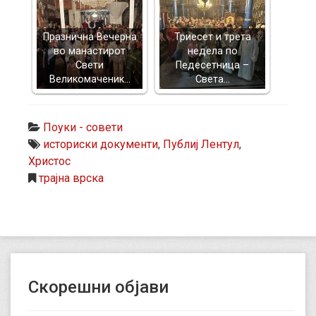
Празнична Вечерна
Триесет и трета
во манастирот
недела по
Свети
Педесетница –
Великомаченик…
Света…
Поуки - совети
историски документи
,
Публиј Лентул
,
Христос
трајна врска
Скорешни објави