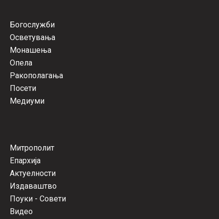
Богослужби
Осветувања
Монашења
Опела
Ракополагања
Посети
Медиуми
Митрополит
Епархија
Актуелности
Издаваштво
Поуки - Совети
Видео