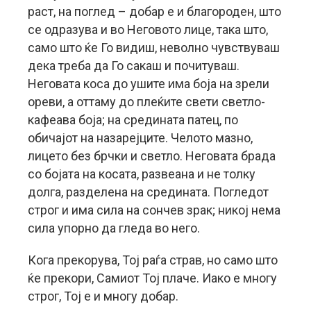
раст, на поглед – добар е и благороден, што
се одразува и во Неговото лице, така што,
само што ќе Го видиш, неволно чувствуваш
дека треба да Го сакаш и почитуваш.
Неговата коса до ушите има боја на зрели
ореви, а оттаму до плеќите свети светло-
кафеава боја; на средината патец, по
обичајот на назарејците. Чeлото мазно,
лицето без брчки и светло. Неговата брада
со бојата на косата, развеана и не толку
долга, разделена на средината. Погледот
строг и има сила на сончев зрак; никој нема
сила упорно да гледа во него.
Кога прекорува, Тој раѓа страв, но само што
ќе прекори, Самиот Тој плаче. Иако е многу
строг, Тој е и многу добар.