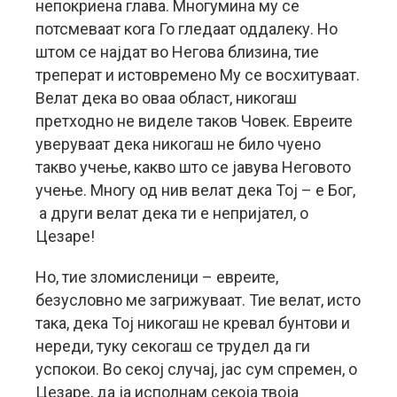
непокриена глава. Многумина му се
потсмеваат кога Го гледаат оддалеку. Но
штом се најдат во Негова близина, тие
треперат и истовремено Му се восхитуваат.
Велат дека во оваа област, никогаш
претходно не виделе таков Човек. Евреите
уверуваат дека никогаш не било чуено
такво учење, какво што се јавува Неговото
учење. Многу од нив велат дека Тој – е Бог,
а други велат дека ти е непријател, о
Цезаре!
Но, тие зломисленици – евреите,
безусловно ме загрижуваат. Тие велат, исто
така, дека Тој никогаш не кревал бунтови и
нереди, туку секогаш се трудел да ги
успокои. Во секој случај, јас сум спремен, о
Цезаре, да ја исполнам секоја твоја