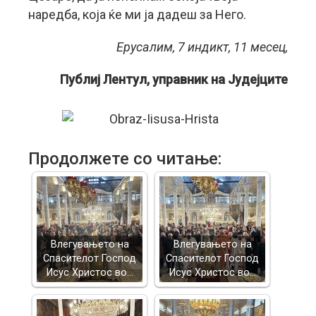
наредба, која ќе ми ја дадеш за Него.
Ерусалим, 7 индикт, 11 месец,
Публиј Лентул, управник на Јудејците
Продолжете со читање:
Влегувањето на
Влегувањето на
Спасителот Господ
Спасителот Господ
Исус Христос во…
Исус Христос во…