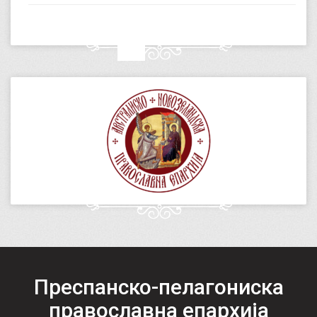
Преспанско-пелагониска
православна епархија