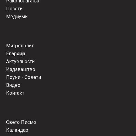
Ракополагања
Посети
Медиуми
Митрополит
Епархија
Актуелности
Издаваштво
Поуки - Совети
Видео
Контакт
Свето Писмо
Календар