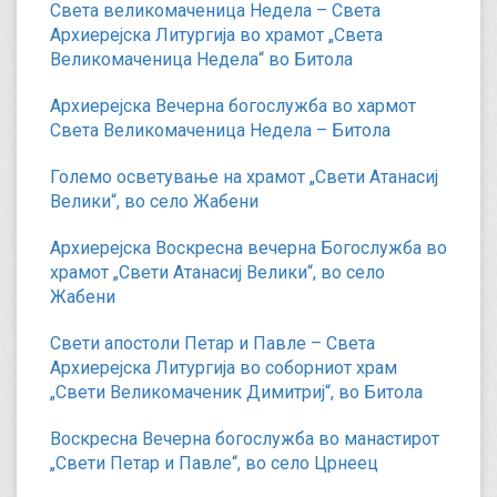
Света великомаченица Недела – Света
Архиерејска Литургија во храмот „Света
Великомаченица Недела“ во Битола
Архиерејска Вечерна богослужба во хармот
Света Великомаченица Недела – Битола
Големо осветување на храмот „Свети Атанасиј
Велики“, во село Жабени
Архиерејска Воскресна вечерна Богослужба во
храмот „Свети Атанасиј Велики“, во село
Жабени
Свети апостоли Петар и Павле – Света
Архиерејска Литургија во соборниот храм
„Свети Великомаченик Димитриј“, во Битола
Воскресна Вечерна богослужба во манастирот
„Свети Петар и Павле“, во село Црнеец