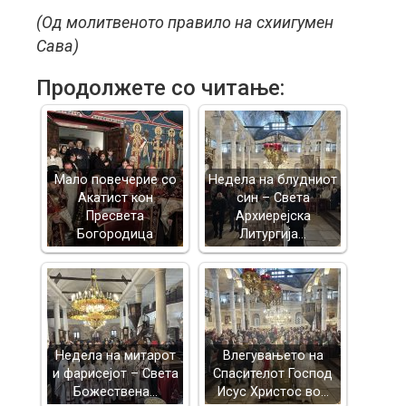
(Од молитвеното правило на схиигумен
Сава)
Продолжете со читање:
Mало повечерие со
Недела на блудниот
Акатист кон
син – Света
Пресвета
Архиерејска
Богородица
Литургија…
Недела на митарот
Влегувањето на
и фарисејот – Светa
Спасителот Господ
Божествена…
Исус Христос во…