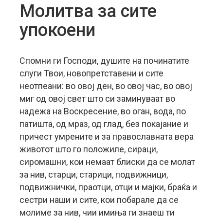
Молитва за сите
упокоени
Спомни ги Господи, душите на починатите
слуги Твои, новопретставени и сите
неотпеани: во овој ден, во овој час, во овој
миг од овој свет што си заминуваат во
надежа на Воскресение, во оган, вода, по
патишта, од мраз, од глад, без покајание и
причест умрените и за православната вера
животот што го положиле, сираци,
сиромашни, кои немаат блиски да се молат
за нив, старци, старици, подвижници,
подвижнички, праотци, отци и мајки, браќа и
сестри наши и сите, кои побарале да се
молиме за нив, чии имиња ги знаеш ти