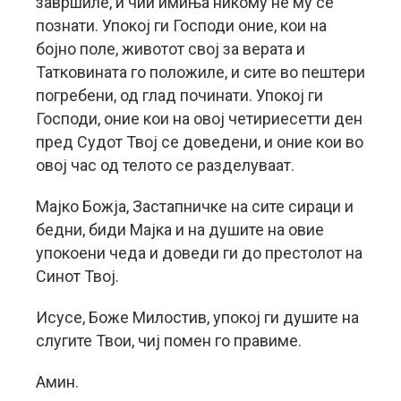
завршиле, и чии имиња никому не му се
познати. Упокој ги Господи оние, кои на
бојно поле, животот свој за верата и
Татковината го положиле, и сите во пештери
погребени, од глад починати. Упокој ги
Господи, оние кои на овој четириесетти ден
пред Судот Твој се доведени, и оние кои во
овој час од телото се разделуваат.
Мајко Божја, Застапничке на сите сираци и
бедни, биди Мајка и на душите на овие
упокоени чеда и доведи ги до престолот на
Синот Твој.
Исусе, Боже Милостив, упокој ги душите на
слугите Твои, чиј помен го правиме.
Амин.