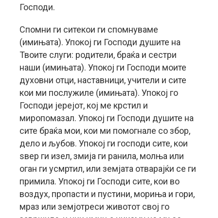
Господи.
Спомни ги ситекои ги спомнуваме
(имињата). Упокој ги Господи душите на
Твоите слуги: родители, браќа и сестри
наши (имињата). Упокој ги Господи моите
духовни отци, наставници, учители и сите
кои ми послужиле (имињата). Упокој го
Господи јерејот, кој ме крстил и
миропомазал. Упокој ги Господи душите на
сите браќа мои, кои ми помогнале со збор,
дело и љубов. Упокој ги господи сите, кои
ѕвер ги изел, змија ги ранила, молња или
оган ги усмртил, или земјата отварајќи се ги
примила. Упокој ги Господи сите, кои во
воздух, пропасти и пустини, мориња и гори,
мраз или земјотреси животот свој го