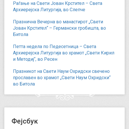
Раѓање на Свети Јован Крстител – Света
Архиерејска Литургија, во Слепче
Празнична Вечерна во манастирот „Свети
Јован Крстител“ – Германски гробишта, во
Битола
Петта недела по Педесетница – Света
Архиерејска Литургија во храмот „Свети Кирил
и Методиј“, во Ресен
Празникот на Свети Наум Охридски свечено
прославен во храмот „Свети Наум Охридски“
во Битола
Фејсбук