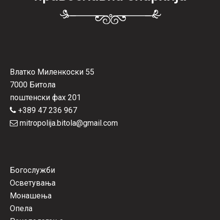
Влатко Миленкоски 55
7000 Битола
поштенски фах 201
+389 47 236 967
mitropolija.bitola@gmail.com
Богослужби
Осветувања
Монашења
Опела