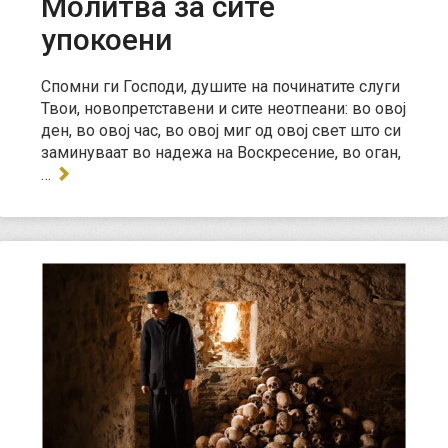
Молитва за сите
упокоени
Спомни ги Господи, душите на починатите слуги
Твои, новопретставени и сите неотпеани: во овој
ден, во овој час, во овој миг од овој свет што си
заминуваат во надежа на Воскресение, во оган,
…