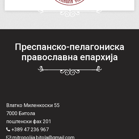
Преспанско-пелагониска
православна епархија
Влатко Миленкоски 55
7000 Битола
поштенски фах 201
+389 47 236 967
mitropolija.bitola@gmail.com