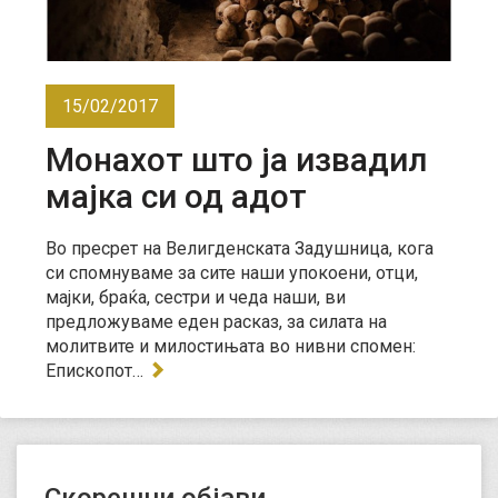
15/02/2017
Монахот што ја извадил
мајка си од адот
Во пресрет на Велигденската Задушница, кога
си спомнуваме за сите наши упокоени, отци,
мајки, браќа, сестри и чеда наши, ви
предложуваме еден расказ, за силата на
молитвите и милостињата во нивни спомен:
Епископот…
Скорешни објави