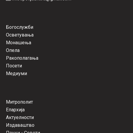
Богослужби
Осветувања
Монашења
Опела
Ракополагања
Посети
Медиуми
Митрополит
Епархија
Актуелности
Издаваштво
Поуки - Совети