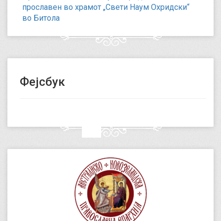
прославен во храмот „Свети Наум Охридски“
во Битола
Фејсбук