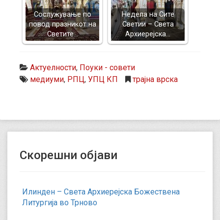
Сослужување по
Недела на Сите
повод празникот на
Светии – Света
Светите…
Архиерејска…
Актуелности
,
Поуки - совети
медиуми
,
РПЦ
,
УПЦ КП
трајна врска
Скорешни објави
Илинден – Света Архиерејска Божествена
Литургија во Трново