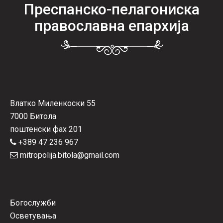
Преспанско-пелагониска
православна епархија
Влатко Миленкоски 55
7000 Битола
поштенски фах 201
+389 47 236 967
mitropolija.bitola@gmail.com
Богослужби
Осветувања