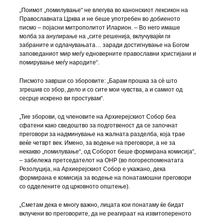
„Поимот „помилување“ не влегува во канонскиот лексикон на
Православната Црква и не беше употребен во добиеното
писмо – појасни митрополитот Иларион. – Во него имаше
молба за анулирање на „сите решенија, вклучувајќи ги
забраните и одлачувањата… заради достигнување на Богом
заповеданиот мир меѓу едноверните православни христијани и
помирување меѓу народите“.
Писмото заврши со зборовите: „Барам прошка за сè што
згрешив со збор, дело и со сите мои чувства, а и самиот од
сесрце искрено ви простувам“.
„Тие зборови, од членовите на Архиерејскиот Собор беа
сфатени како сведоштво за подготвеност да се започнат
преговори за надминување на жалната разделба, која трае
веќе четврт век. Имено, за водење на преговори, а не за
некакво „помилување“, од Соборот беше формирана комисија“,
– забележа претседателот на ОНР (во погореспоменатата
Резолуција, на Архиерејскиот Собор е укажано, дека
формирана е комисија за водење на понатамошни преговори
со одделените од црковното општење).
„Сметам дека е многу важно, лицата кои понатаму ќе бидат
вклучени во преговорите, да не реагираат на извитопереното