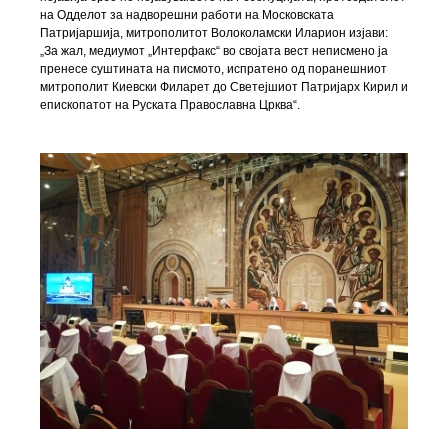
на Одделот за надворешни работи на Московската
Патријаршија, митрополитот Волоколамски Иларион изјави:
„За жал, медиумот „Интерфакс“ во својата вест неписмено ја
пренесе суштината на писмото, испратено од поранешниот
митрополит Киевски Филарет до Светејшиот Патријарх Кирил и
епископатот на Руската Православна Црква“.