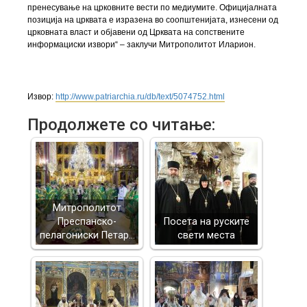
пренесување на црковните вести по медиумите. Официјалната
позиција на црквата е изразена во соопштенијата, изнесени од
црковната власт и објавени од Црквата на сопствените
информациски извори“ – заклучи Митрополитот Иларион.
Извор:
http://www.patriarchia.ru/db/text/5074752.html
Продолжете со читање:
Митрополитот
Преспанско-
Посета на руските
пелагониски Петар…
свети места