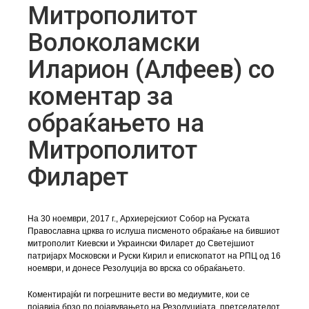
Митрополитот
Волоколамски
Иларион (Алфеев) со
коментар за
обраќањето на
Митрополитот
Филарет
На 30 ноември, 2017 г., Архиерејскиот Собор на Руската
Православна црква го ислуша писменото обраќање на бившиот
митрополит Киевски и Украински Филарет до Светејшиот
патријарх Московски и Руски Кирил и епископатот на РПЦ од 16
ноември, и донесе Резолуција во врска со обраќањето.
Коментирајќи ги погрешните вести во медиумите, кои се
појавија брзо по појавувањето на Резолуцијата, претседателот