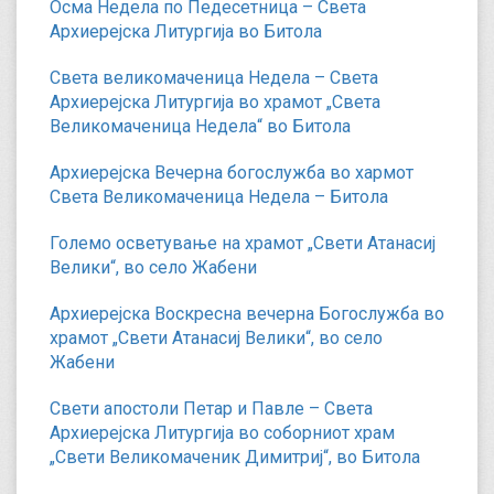
Осма Недела по Педесетница – Света
Архиерејска Литургија во Битола
Света великомаченица Недела – Света
Архиерејска Литургија во храмот „Света
Великомаченица Недела“ во Битола
Архиерејска Вечерна богослужба во хармот
Света Великомаченица Недела – Битола
Големо осветување на храмот „Свети Атанасиј
Велики“, во село Жабени
Архиерејска Воскресна вечерна Богослужба во
храмот „Свети Атанасиј Велики“, во село
Жабени
Свети апостоли Петар и Павле – Света
Архиерејска Литургија во соборниот храм
„Свети Великомаченик Димитриј“, во Битола