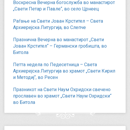
Воскресна Вечерна богослужба во манастирот
„Свети Петар и Павле“, во село Црнеец
Раѓање на Свети Јован Крстител – Света
Архиерејска Литургија, во Слепче
Празнична Вечерна во манастирот „Свети
Јован Крстител“ – Германски гробишта, во
Битола
Петта недела по Педесетница – Света
Архиерејска Литургија во храмот „Свети Кирил
и Методиј“, во Ресен
Празникот на Свети Наум Охридски свечено
прославен во храмот „Свети Наум Охридски“
во Битола