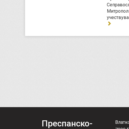
Сеправосл
Митрополи
учествува
Преспанско-
Влатк