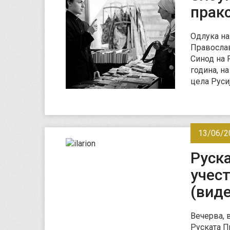
прак
Одлука на
Православ
Синод на 
година, н
цела Руси
13/06/2
Руск
учест
(виде
Вечерва, 
Руската П