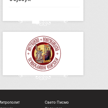
Митрополит
Свето Писмо