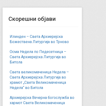
Скорешни објави
Илинден – Света Архиерејска
Божествена Литургија во Трново
Осма Недела по Педесетница –
Света Архиерејска Литургија во
Битола
Света великомаченица Недела –
Света Архиерејска Литургија во
храмот „Света Великомаченица
Недела“ во Битола
Архиерејска Вечерна богослужба во
хармот Света Великомаченица