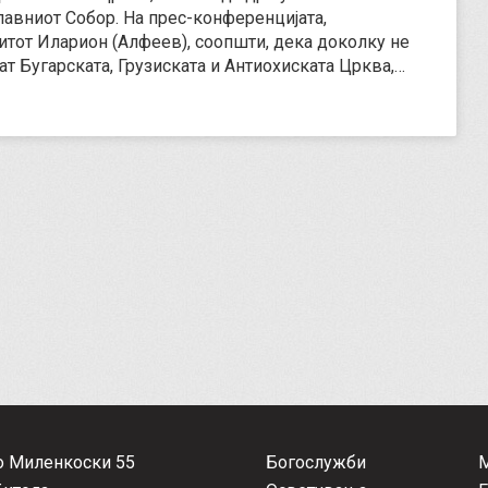
авниот Собор. На прес-конференцијата,
тот Иларион (Алфеев), соопшти, дека доколку не
ат Бугарската, Грузиската и Антиохиската Црква,…
о Миленкоски 55
Богослужби