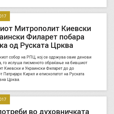
017
иот Митрополит Киевски
раински Филарет побара
ка од Руската Црква
киот собор на РПЦ, кој се одржува овие денови
, го ислуша писменото обраќање на бившиот
т Киевски и Украински Филарет до до
т Патријарх Кирил и епископатот на Руската
вна Црква.
017
потреби во духовничката