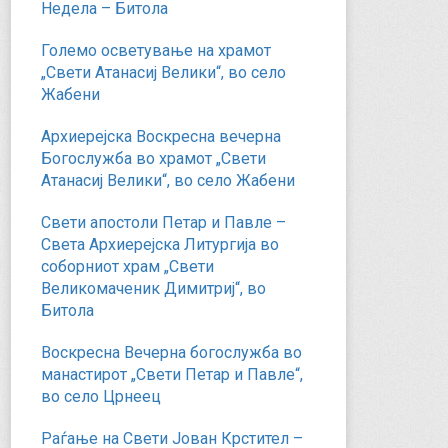
Недела – Битола
Големо осветување на храмот
„Свети Атанасиј Велики“, во село
Жабени
Архиерејска Воскресна вечерна
Богослужба во храмот „Свети
Атанасиј Велики“, во село Жабени
Свети апостоли Петар и Павле –
Света Архиерејска Литургија во
соборниот храм „Свети
Великомаченик Димитриј“, во
Битола
Воскресна Вечерна богослужба во
манастирот „Свети Петар и Павле“,
во село Црнеец
Раѓање на Свети Јован Крстител –