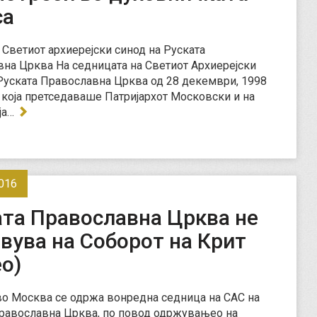
са
 Светиот архиерејски синод на Руската
на Црква На седницата на Светиот Архиерејски
Руската Православна Црква од 28 декември, 1998
а која претседаваше Патријархот Московски и на
ја…
016
ата Православна Црква не
вува на Соборот на Крит
о)
во Москва се одржа вонредна седница на САС на
равославна Црква, по повод одржувањео на