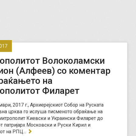
017
ополитот Волоколамски
ион (Алфеев) со коментар
браќањето на
ополитот Филарет
мври, 2017 г., Архиерејскиот Собор на Руската
на црква го ислуша писменото обраќање на
итрополит Киевски и Украински Филарет до
т патријарх Московски и Руски Кирил и
тот на РПЦ…