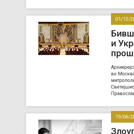
01/12/2
Бивш
и Ук
прош
Архиерејс
во Москва
митрополи
Светејшио
Правосла
19/06/2
Злоу