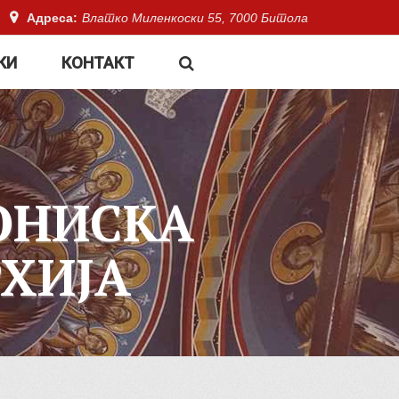
Адреса:
Влатко Миленкоски 55, 7000 Битола
КИ
КОНТАКТ
ОНИСКА
ХИЈА