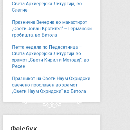
Света Архиерејска Литургија, во
Слепче
Празнична Вечерна во манастирот
„Свети Јован Крстител“ – Германски
гробишта, во Битола
Петта недела по Педесетница –
Света Архиерејска Литургија во
храмот „Свети Кирил и Методиј“, во
Ресен
Празникот на Свети Наум Охридски
свечено прославен во храмот
„Свети Наум Охридски“ во Битола
Фејсбук