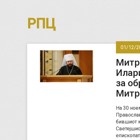
РПЦ
01/12/2
Митр
Илар
за о
Митр
На 30 ное
Православ
бившиот м
Светејшио
епископа