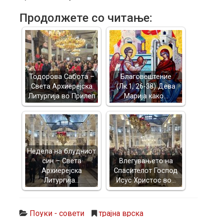
Продолжете со читање:
Тодорова Сабота –
Благовештение
Света Архиерејска
(Лк.1, 26-38) Дева
Литургија во Прилеп
Марија како…
Недела на блудниот
син – Света
Влегувањето на
Архиерејска
Спасителот Господ
Литургија…
Исус Христос во…
Поуки - совети
трајна врска