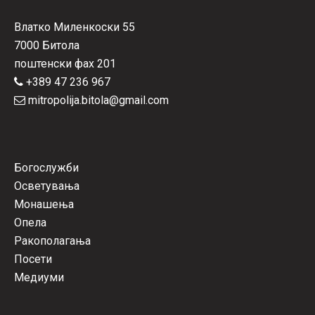
Влатко Миленкоски 55
7000 Битола
поштенски фах 201
+389 47 236 967
mitropolija.bitola@gmail.com
Богослужби
Осветувања
Монашења
Опела
Ракополагања
Посети
Медиуми