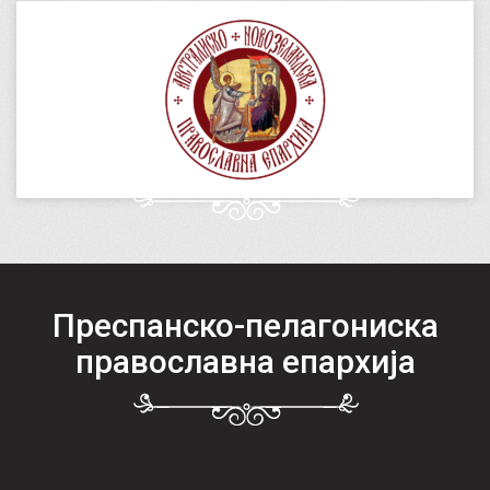
Преспанско-пелагониска
православна епархија