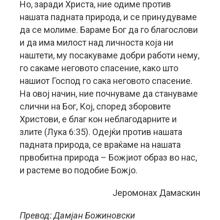
Но, заради Христа, ние одиме против
нашата падната природа, и се принудуваме
да се молиме. Бараме Бог да го благослови
и да има милост над личноста која ни
наштети, му посакуваме добри работи нему,
го сакаме неговото спасение, како што
нашиот Господ го сака неговото спасение.
На овој начин, ние почнуваме да стануваме
слични на Бог, Кој, според зборовите
Христови, е благ кон неблагодарните и
злите (Лука 6:35). Одејќи против нашата
падната природа, се враќаме на нашата
првобитна природа – Божјиот образ во нас,
и растеме во подобие Божјо.
Јеромонах Дамаскин
Превод: Дамјан Божиновски