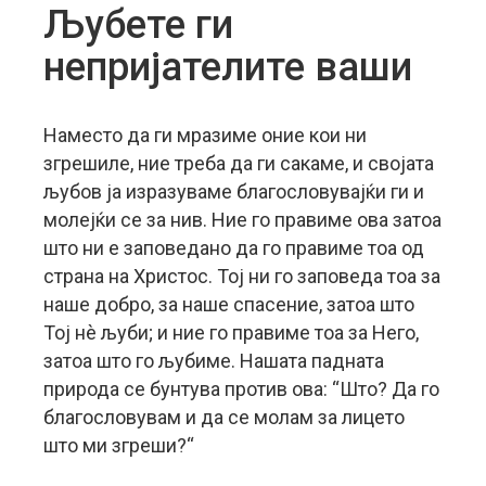
Љубете ги
непријателите ваши
Наместо да ги мразиме оние кои ни
згрешиле, ние треба да ги сакаме, и својата
љубов ја изразуваме благословувајќи ги и
молејќи се за нив. Ние го правиме ова затоа
што ни е заповедано да го правиме тоа од
страна на Христос. Тој ни го заповеда тоа за
наше добро, за наше спасение, затоа што
Тој нè љуби; и ние го правиме тоа за Него,
затоа што го љубиме. Нашата падната
природа се бунтува против ова: “Што? Да го
благословувам и да се молам за лицето
што ми згреши?“