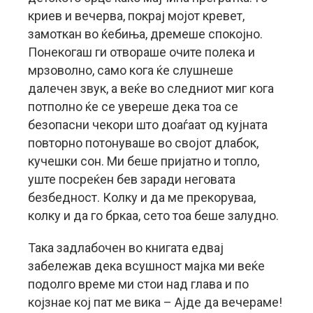
криев и вечерва, покрај мојот кревет,
замоткан во ќебиња, дремеше спокојно.
Понекогаш ги отвораше очите полека и
мрзоволно, само кога ќе слушнеше
далечен звук, а веќе во следниот миг кога
потполно ќе се увереше дека тоа се
безопасни чекори што доаѓаат од кујната
повторно потонуваше во својот длабок,
кучешки сон. Ми беше пријатно и топло,
уште посреќен бев заради неговата
безбедност. Колку и да ме прекоруваа,
колку и да го бркаа, сето тоа беше залудно.
Така задлабочен во книгата едвај
забележав дека всушност мајка ми веќе
подолго време ми стои над глава и по
којзнае кој пат ме вика – Ајде да вечераме!