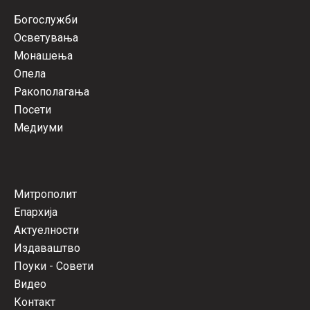
Богослужби
Осветувања
Монашења
Опела
Ракополагања
Посети
Медиуми
Митрополит
Епархија
Актуелности
Издаваштво
Поуки - Совети
Видео
Контакт