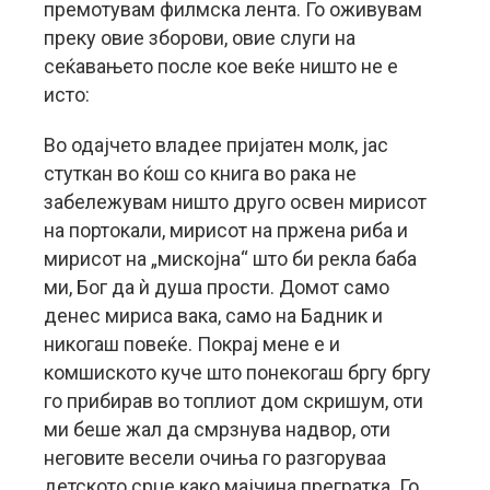
премотувам филмска лента. Го оживувам
преку овие зборови, овие слуги на
сеќавањето после кое веќе ништо не е
исто:
Во одајчето владее пријатен молк, јас
стуткан во ќош со книга во рака не
забележувам ништо друго освен мирисот
на портокали, мирисот на пржена риба и
мирисот на „мискојна“ што би рекла баба
ми, Бог да ѝ душа прости. Домот само
денес мириса вака, само на Бадник и
никогаш повеќе. Покрај мене е и
комшиското куче што понекогаш бргу бргу
го прибирав во топлиот дом скришум, оти
ми беше жал да смрзнува надвор, оти
неговите весели очиња го разгоруваа
детското срце како мајчина прегратка. Го