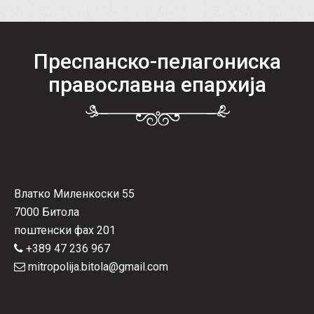
Преспанско-пелагониска
православна епархија
Влатко Миленкоски 55
7000 Битола
поштенски фах 201
+389 47 236 967
mitropolija.bitola@gmail.com