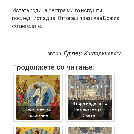
Истата година сестра ми го испушти
последниот здив. Оттогаш празнува Божик
со ангелите.
автор:
Ѓургица Костадиновска
Продолжете со читање:
Втора недела по
Велигденско
Педесетница –
послание
Света…