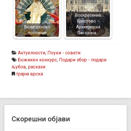
Воскресение
Христово –
Велигденско
Архиерејска
послание
Пасхална…
Актуелности
,
Поуки - совети
Божикен конкурс
,
Подари збор - подари
љубов
,
раскази
трајна врска
Скорешни објави