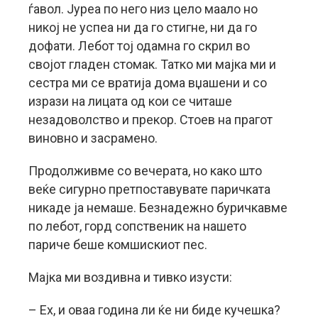
ѓавол. Јуреа по него низ цело маало но
никој не успеа ни да го стигне, ни да го
дофати. Лебот тој одамна го скрил во
својот гладен стомак. Татко ми мајка ми и
сестра ми се вратија дома вџашени и со
изрази на лицата од кои се читаше
незадоволство и прекор. Стоев на прагот
виновно и засрамено.
Продолживме со вечерата, но како што
веќе сигурно претпоставувате паричката
никаде ја немаше. Безнадежно буричкавме
по лебот, горд сопственик на нашето
париче беше комшискиот пес.
Мајка ми воздивна и тивко изусти:
– Ех, и оваа година ли ќе ни биде кучешка?