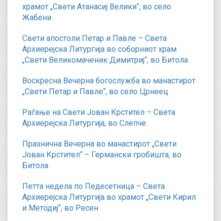
храмот „Свети Атанасиј Велики“, во село
Жабени
Свети апостоли Петар и Павле – Света
Архиерејска Литургија во соборниот храм
„Свети Великомаченик Димитриј“, во Битола
Воскресна Вечерна богослужба во манастирот
„Свети Петар и Павле“, во село Црнеец
Раѓање на Свети Јован Крстител – Света
Архиерејска Литургија, во Слепче
Празнична Вечерна во манастирот „Свети
Јован Крстител“ – Германски гробишта, во
Битола
Петта недела по Педесетница – Света
Архиерејска Литургија во храмот „Свети Кирил
и Методиј“, во Ресен