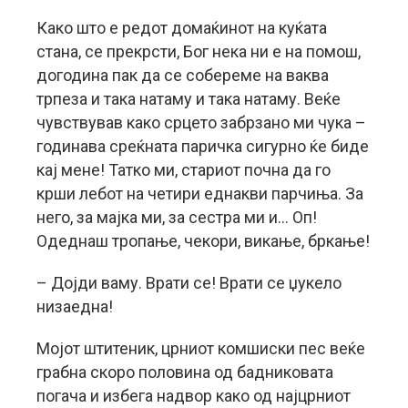
Како што е редот домаќинот на куќата
стана, се прекрсти, Бог нека ни е на помош,
догодина пак да се собереме на ваква
трпеза и така натаму и така натаму. Веќе
чувствував како срцето забрзано ми чука –
годинава среќната паричка сигурно ќе биде
кај мене! Татко ми, стариот почна да го
крши лебот на четири еднакви парчиња. За
него, за мајка ми, за сестра ми и… Оп!
Одеднаш тропање, чекори, викање, бркање!
– Дојди ваму. Врати се! Врати се џукело
низаедна!
Мојот штитеник, црниот комшиски пес веќе
грабна скоро половина од бадниковата
погача и избега надвор како од најцрниот