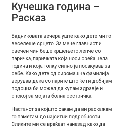
Кучешка година –
Расказ
Бадниковата вечера уште како дете ми го
веселеше срцето. За мене главниот и
свечен чин беше кршењето лепче со
паричка, паричката која носи среќа цела
година и која толку силно ја посакував за
себе. Како дете од сиромашна фамилија
верував дека со парите што ќе ги добијам
подоцна би можел да купам здравје и
спокој за мојата болна сестричка.
Настанот за којшто сакам да ви раскажам
го паметам до најситни подробности.
Сликите ми се враќаат наназад како да