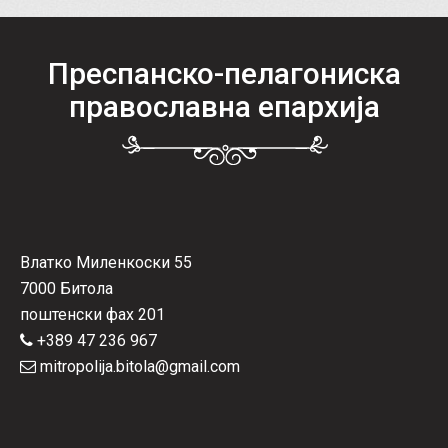
Преспанско-пелагониска
православна епархија
Влатко Миленкоски 55
7000 Битола
поштенски фах 201
+389 47 236 967
mitropolija.bitola@gmail.com