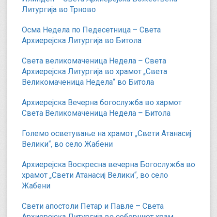
)
Литургија во Трново
Осма Недела по Педесетница – Света
Архиерејска Литургија во Битола
Света великомаченица Недела – Света
Архиерејска Литургија во храмот „Света
Великомаченица Недела“ во Битола
Архиерејска Вечерна богослужба во хармот
Света Великомаченица Недела – Битола
Големо осветување на храмот „Свети Атанасиј
Велики“, во село Жабени
Архиерејска Воскресна вечерна Богослужба во
храмот „Свети Атанасиј Велики“, во село
Жабени
Свети апостоли Петар и Павле – Света
Архиерејска Литургија во соборниот храм