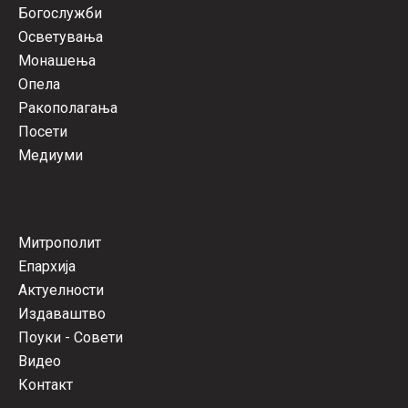
Богослужби
Осветувања
Монашења
Опела
Ракополагања
Посети
Медиуми
Митрополит
Епархија
Актуелности
Издаваштво
Поуки - Совети
Видео
Контакт