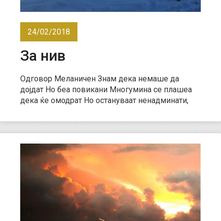
24/02/2018
За нив
Одговор Меланичен Знам дека немаше да
дојдат Но беа повикани Многумина се плашеа
дека ќе омодрат Но остануваат ненадминати,