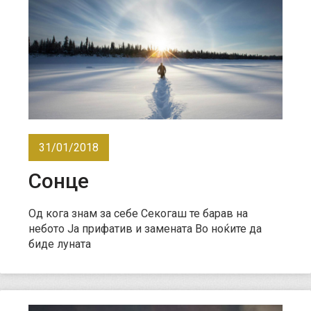
31/01/2018
Сонце
Од кога знам за себе Секогаш те барав на
небото Ја прифатив и замената Во ноќите да
биде луната