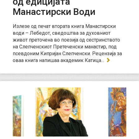
од едицијата
Манастирски Води
Излезе од печат втората книга Манастирски
води – Лебедот, сведоштва за духовниот
живот преточена во поезија од сестринството
на Слепченскиот Претеченски манастир, под
псевдоним Кипријан Слепченски. Рецензија за
оваа книга напишаа академик Катица…