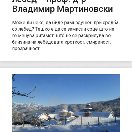
Владимир Мартиновски
Може ли некој да биде рамнодушен при средба
со лебед? Тешко е да се замисли срце што не
го менува ритамот, што не се раскрилува во
близина на лебедовата кроткост, смиреност,
прозрачност.