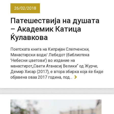
26/02/2018
Патешествија на душата
– Академик Катица
Ќулавкова
Поетската книга на Кипријан Слепченски,
Манастирски води/ Лебедот (библиотека
’Небесни цветови’) во издание на
манастирот„Свети Атанасиј Велики“ од Журче,
Демир Хисар (2017), е втора збирка која ќе биде
објавена оваа 2017 година, под…