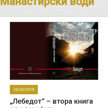
Манастирски води
26/02/2018
„Лебедот“ – втора книга