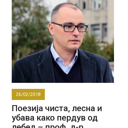
26/02/2018
Поезија чиста, лесна и
убава како пердув од
лебед – проф. д-р