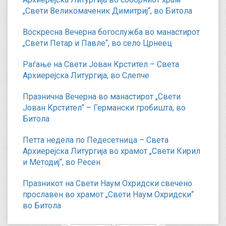
„Свети Великомаченик Димитриј“, во Битола
Воскресна Вечерна богослужба во манастирот
„Свети Петар и Павле“, во село Црнеец
Раѓање на Свети Јован Крстител – Света
Архиерејска Литургија, во Слепче
Празнична Вечерна во манастирот „Свети
Јован Крстител“ – Германски гробишта, во
Битола
Петта недела по Педесетница – Света
Архиерејска Литургија во храмот „Свети Кирил
и Методиј“, во Ресен
Празникот на Свети Наум Охридски свечено
прославен во храмот „Свети Наум Охридски“
во Битола