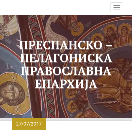
T
o
g
g
l
ПРЕСПАНСКО –
e
n
ПЕЛАГОНИСКА
a
v
ПРАВОСЛАВНА
i
g
ЕПАРХИЈА
a
t
i
o
n
27/07/2017