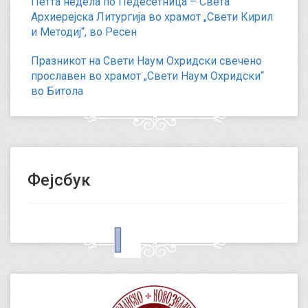
Петта недела по Педесетница – Света
Архиерејска Литургија во храмот „Свети Кирил
и Методиј“, во Ресен
Празникот на Свети Наум Охридски свечено
прославен во храмот „Свети Наум Охридски“
во Битола
Фејсбук