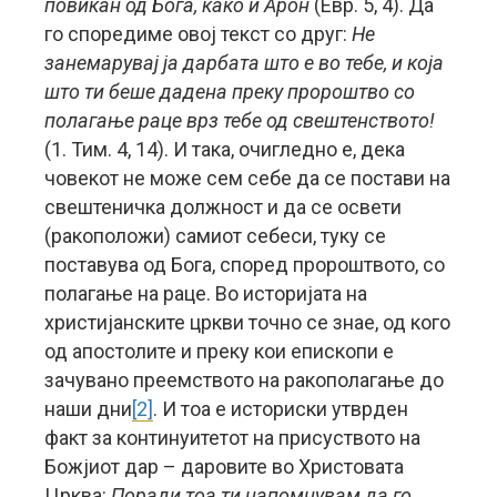
повикан од Бога, како и Арон
(Евр. 5, 4). Да
го споредиме овој текст со друг:
Не
занемарувај ја дарбата што е во тебе, и која
што ти беше дадена преку пророштво со
полагање раце врз тебе од свештенството!
(1. Тим. 4, 14). И така, очигледно е, дека
човекот не може сем себе да се постави на
свештеничка должност и да се освети
(ракоположи) самиот себеси, туку се
поставува од Бога, според пророштвото, со
полагање на раце. Во историјата на
христијанските цркви точно се знае, од кого
од апостолите и преку кои епископи е
зачувано преемството на ракополагање до
наши дни
[2]
. И тоа е историски утврден
факт за континуитетот на присуството на
Божјиот дар – даровите во Христовата
Црква:
Поради тоа ти напомнувам да го