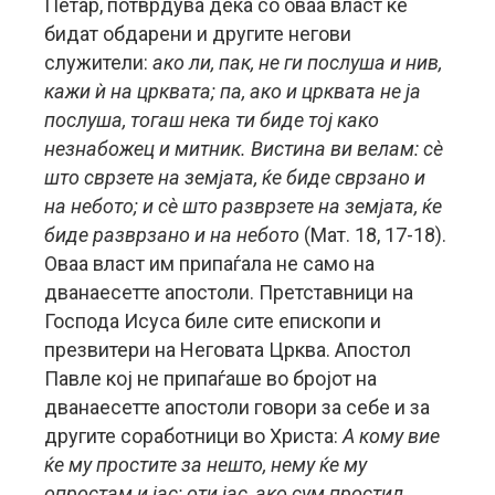
Петар, потврдува дека со оваа власт ќе
бидат обдарени и другите негови
служители:
ако ли, пак, не ги послуша и нив,
кажи ѝ на црквата; па, ако и црквата не ја
послуша, тогаш нека ти биде тој како
незнабожец и митник. Вистина ви велам: сè
што сврзете на земјата, ќе биде сврзано и
на небото; и сè што разврзете на земјата, ќе
биде разврзано и на небото
(Мат. 18, 17-18).
Оваа власт им припаѓала не само на
дванаесетте апостоли. Претставници на
Господа Исуса биле сите епископи и
презвитери на Неговата Црква. Апостол
Павле кој не припаѓаше во бројот на
дванаесетте апостоли говори за себе и за
другите соработници во Христа:
А кому вие
ќе му простите за нешто, нему ќе му
опростам и јас; оти јас, ако сум простил