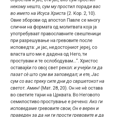
некому нешто, сум му простил поради вас
во името на Исуса Христа
(2. Кор. 2, 10).
Овие зборови од апостол Павле се многу
слични на формата од молитвата која ја
употребуваат православните свештеници
при разрешување на гревовите после
исповедта: „и јас, недостојниот јереј, со
власта што ми е дадена од Него, ти
простувам и те ослободувам…“. Христос
оставајќи го овој свет рекол:
и учејќи ги да
пазат сè што сум ви заповедал; и ете, Јас
сум со вас преку сите дни до свршетокот на
светот. Амин!
(Мат. 28, 20). Он не нè остава
во светите тајни на Црквата. Во Неговото
семилостиво простување е речено:
Ако ги
исповедаме гревовите свои, Он е верен и
праведен за да ни ги прости гревовите и да