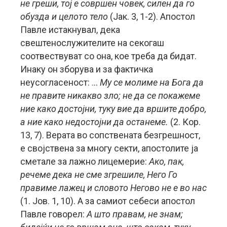
не греши, тој е совршен човек, силен да го
обузда и целото тело
(Јак. 3, 1-2). Апостол
Павле истакнувал, дека
свештенослужителите на секогаш
соотвествуват со она, кое треба да бидат.
Инаку он зборува и за фактичка
неусогласеност: …
Му се молиме на Бога да
не правите никакво зло; не да се покажеме
ние како достојни, туку вие да вршите добро,
а ние како недостојни да останеме.
(2. Кор.
13, 7). Верата во сопствената безгрешност,
е својствена за многу секти, апостолите ја
сметале за лажно лицемерие:
Ако, пак,
речеме дека не сме згрешиле, Него Го
правиме лажец и словото Негово не е во нас
(1. Јов. 1, 10). А за самиот себеси апостол
Павле говорел:
А што правам, не знам;