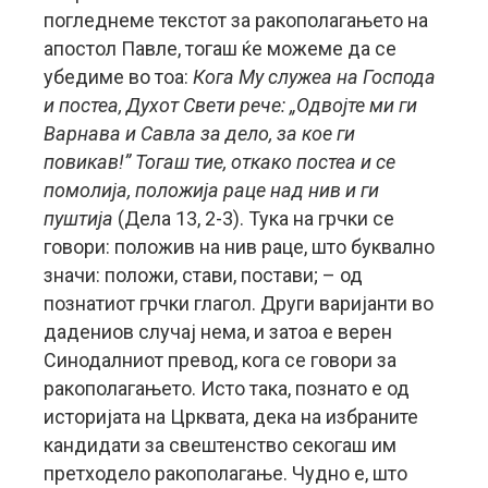
погледнеме текстот за ракополагањето на
апостол Павле, тогаш ќе можеме да се
убедиме во тоа:
Кога Му служеа на Господа
и постеа, Духот Свети рече: „Одвојте ми ги
Варнава и Савла за дело, за кое ги
повикав!” Тогаш тие, откако постеа и се
помолија, положија раце над нив и ги
пуштија
(Дела 13, 2-3). Тука на грчки се
говори: положив на нив раце, што буквално
значи: положи, стави, постави; – од
познатиот грчки глагол. Други варијанти во
дадениов случај нема, и затоа е верен
Синодалниот превод, кога се говори за
ракополагањето. Исто така, познато е од
историјата на Црквата, дека на избраните
кандидати за свештенство секогаш им
претходело ракополагање. Чудно е, што