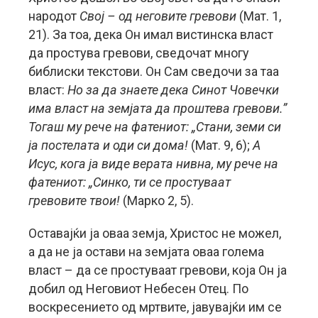
народот
Свој – од неговите гревови
(Мат. 1,
21). За тоа, дека Он имал вистинска власт
да простува гревови, сведочат многу
библиски текстови. Он Сам сведочи за таа
власт:
Но за да знаете дека Синот Човечки
има власт на земјата да проштева гревови.”
Тогаш му рече на фатениот: „Стани, земи си
ја постелата и оди си дома!
(Мат. 9, 6);
А
Исус, кога ја виде верата нивна, му рече на
фатениот: „Синко, ти се простуваат
гревовите твои!
(Марко 2, 5).
Оставајќи ја оваа земја, Христос не можел,
а да не ја остави на земјата оваа голема
власт – да се простуваат гревови, која Он ја
добил од Неговиот Небесен Отец. По
воскресението од мртвите, јавувајќи им се