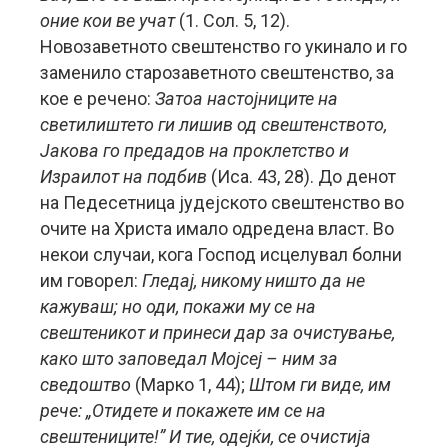
оние кои ве учат
(1. Сол. 5, 12).
Новозаветното свештенство го укинало и го
заменило старозаветното свештенство, за
кое е речено:
Затоа настојниците на
светилиштето ги лишив од свештенството,
Јакова го предадов на проклетство и
Израилот на подбив
(Иса. 43, 28). До денот
на Педесетница јудејското свештенство во
очите на Христа имало одредена власт. Во
некои случаи, кога Господ исцелувал болни
им говорел:
Гледај, никому ништо да не
кажуваш; но оди, покажи му се на
свештеникот и принеси дар за очистување,
како што заповедал Мојсеј – ним за
сведоштво
(Марко 1, 44);
Штом ги виде, им
рече: „Отидете и покажете им се на
свештениците!” И тие, одејќи, се очистија