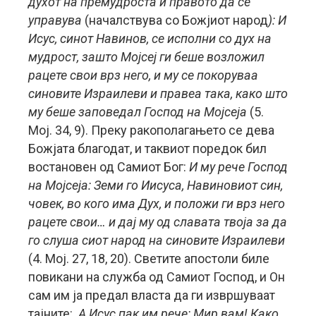
духот на премудроста и правото да се
управува
(началствува со Божјиот народ
): И
Исус, синот Навинов, се исполни со дух на
мудрост, зашто Мојсеј ги беше возложил
рацете свои врз него, и му се покоруваа
синовите Израилеви и правеа така, како што
му беше заповедал Господ на Мојсеја
(5.
Мој. 34, 9).
Преку ракополагањето се дева
Божјата благодат, и таквиот поредок бил
востановен од Самиот Бог:
И му рече Господ
на Мојсеја: Земи го Иисуса, Навиновиот син,
човек, во кого има Дух, и положи ги врз него
рацете свои… и дај му од славата твоја за да
го слуша сиот народ на синовите Израилеви
(4. Moj. 27, 18, 20). Светите апостоли биле
повикани на служба од Самиот Господ, и Он
сам им ја предал власта да ги извршуваат
тајните:
А Исус пак им рече: Мир вам! Како