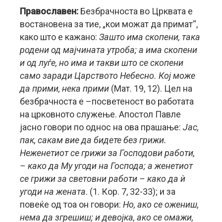
Православен:
Безбрачноста во Црквата е
востановена за тие, „кои можат да примат“,
како што е кажано:
Зашто има скопени, така
родени од мајчината утроба; а има скопени
и од луѓе, но има и такви што се скопени
само заради Царството Небесно. Кој може
да прими, нека прими
(Мат. 19, 12). Цел на
безбрачноста е –посветеност во работата
на црковното служење. Апостол Павле
јасно говори по однос на ова прашање:
Јас,
пак, сакам вие да бидете без грижи.
Неженетиот се грижи за Господови работи,
– како да Му угоди на Господа; а женетиот
се грижи за световни работи – како да ѝ
угоди на жената
. (1. Кор. 7, 32-33); и за
повеќе од тоа он говори:
Но, ако се ожениш,
нема да згрешиш; и девојка, ако се омажи,