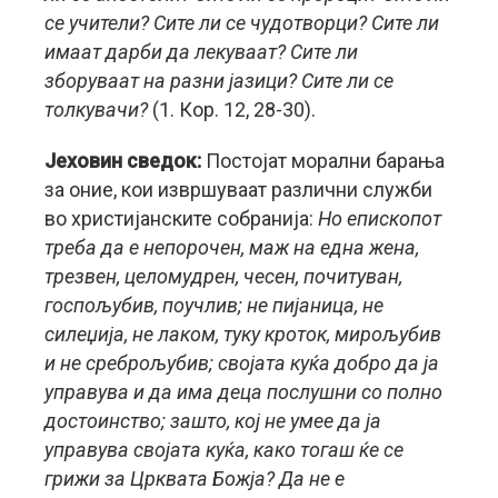
се учители? Сите ли се чудотворци? Сите ли
имаат дарби да лекуваат? Сите ли
зборуваат на разни јазици? Сите ли се
толкувачи?
(1. Кор. 12, 28-30).
Јеховин сведок:
Постојат морални барања
за оние, кои извршуваат различни служби
во христијанските собранија:
Но епископот
треба да е непорочен, маж на една жена,
трезвен, целомудрен, чесен, почитуван,
госпољубив, поучлив; не пијаница, не
силеџија, не лаком, туку кроток, мирољубив
и не среброљубив; својата куќа добро да ја
управува и да има деца послушни со полно
достоинство; зашто, кој не умее да ја
управува својата куќа, како тогаш ќе се
грижи за Црквата Божја? Да не е