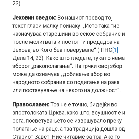
23).
Јеховин сведок:
Во нашиот превод тој
текст гласи малку поинаку: „Исто така тие
назначуваа старешини во секое собрание и
после молитвата и постот ги предадоа на
Јехова, во Кого беа поверувале“ ( ПНС
[1]
Дела 14, 23). Како што гледате, тука го нема
зборот „ракополагање“. На грчки овој збор
може да означува „добивање збор во
народното собрание со подигање на рака
или поставување на некого на должност“.
Православен:
Тоа не е точно, бидејќи во
апостолската Црква, како што, всушност е и
сега, посветувањето се извршувало преку
полагање на раце, а таа традиција дошла од
Стариот Завет. Ние читавме за тоа. Ако го