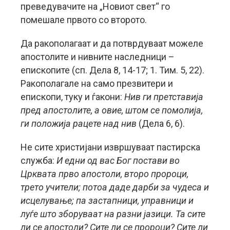
преведувачите на „Новиот свет“ го
помешале првото со второто.
Да ракополагаат и да потврдуваат можеле
апостолите и нивните наследници –
епископите (сп. Дела 8, 14-17; 1. Тим. 5, 22).
Ракополагале на само презвитери и
епископи, туку и ѓакони:
Нив ги претставија
пред апостолите, а овие, штом се помолија,
ги положија рацете над нив
(Дела 6, 6).
Не сите христијани извршуваат пастирска
служба:
И едни од вас Бог постави во
Црквата прво апостоли, второ пророци,
трето учители; потоа даде дарби за чудеса и
исцелување; па застапници, управници и
луѓе што зборуваат на разни јазици. Та сите
ли се апостоли? Сите ли се пророци? Сите ли