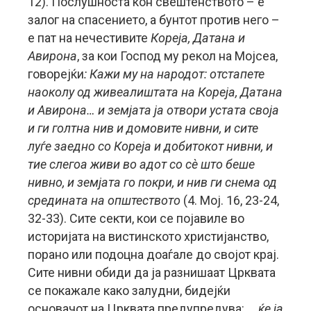
12). Послушноста кон свештенството – е
залог на спасението, а бунтот против него –
е пат на нечестивите
Кореја, Датана и
Авирона
, за кои Господ му рекол на Мојсеа,
говорејќи
: Кажи му на народот: отстапете
наоколу од живеалиштата на Кореја, Датана
и Авирона… и земјата ја отвори устата своја
и ги голтна нив и домовите нивни, и сите
луѓе заедно со Кореја и добитокот нивни,
и
тие слегоа живи во адот со с
è
што беше
нивно, и земјата го покри, и нив ги снема од
средината на општеството
(4. Moj. 16, 23-24,
32-33). Сите секти, кои се појавиле во
историјата на вистинското христијанство,
порано или подоцна доаѓале до својот крај.
Сите нивни обиди да ја разнишаат Црквата
се покажале како залудни, бидејќи
основачот на Црквата предупредува: …
ќе ја