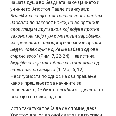
нашата душа во бездната на очајанието и
унинието. Апостол Павле извикувал:
Бидејќи, со својот внатрешен човек наоѓам
наслада во законот Божји, но во органите
свои гледам друг закон, кој војува против
законот на мојот ум и ме прави заробеник
на гревовниот закон, кој е во моите органи.
Беден човек сум! Кој ќе ме избави од ова
смртно тело?
(Рим. 7, 22-24). Навистина: …
бидејќи секоја плот беше се отклонила од
својот пат на земјата
(1. Мој. 6, 12).
Несигурноста по однос на ова прашање
како и прашањето за начините за
спасението, ќе бидат погубни за духовната
состојба на секој од нас.
Исто така тука треба да се спомне, дека
Христос дошол во овој свет за да гo спаси