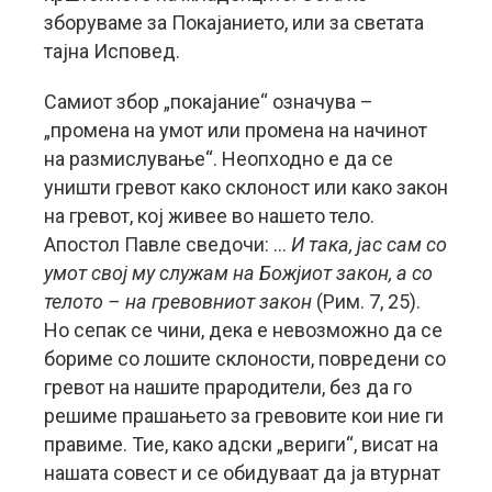
зборуваме за Покајанието, или за светата
тајна Исповед.
Самиот збор „покајание“ означува –
„промена на умот или промена на начинот
на размислување“. Неопходно е да се
уништи гревот како склоност или како закон
на гревот, кој живее во нашето тело.
Апостол Павле сведочи: …
И така, јас сам со
умот свој му служам на Божјиот закон, а со
телото – на гревовниот закон
(Рим. 7, 25).
Но сепак се чини, дека е невозможно да се
бориме со лошите склоности, повредени со
гревот на нашите прародители, без да го
решиме прашањето за гревовите кои ние ги
правиме. Тие, како адски „вериги“, висат на
нашата совест и се обидуваат да ја втурнат