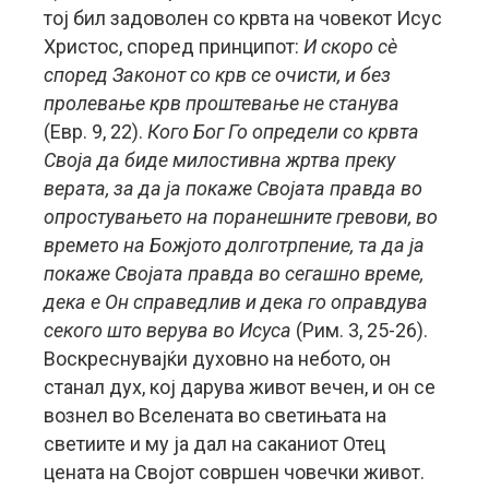
тој бил задоволен со крвта на човекот Исус
Христос, според принципот:
И скоро сè
според Законот со крв се очисти, и без
пролевање крв проштевање не станува
(Евр. 9, 22).
Кого Бог Го определи со крвта
Своја да биде милостивна жртва преку
верата, за да ја покаже Својата правда во
опростувањето на поранешните гревови, во
времето на Божјото долготрпение, та да ја
покаже Својата правда во сегашно време,
дека е Он справедлив и дека го оправдува
секого што верува во Исуса
(Рим. 3, 25-26).
Воскреснувајќи духовно на небото, он
станал дух, кој дарува живот вечен, и он се
вознел во Вселената во светињата на
светиите и му ја дал на саканиот Отец
цената на Својот совршен човечки живот.