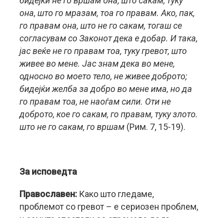
бидејќи не го вршам она, што сакам, туку
она, што го мразам, тоа го правам. Ако, пак,
го правам она, што не го сакам, тогаш се
согласувам со Законот дека е добар. И така,
јас веќе не го правам тоа, туку гревот, што
живее во мене. Јас знам дека во мене,
односно во моето тело, не живее доброто;
бидејќи желба за добро во мене има, но да
го правам тоа, не наоѓам сили. Оти не
доброто, кое го сакам, го правам, туку злото.
што не го сакам, го вршам
(Рим. 7, 15-19).
За исповедта
Православен:
Како што гледаме,
проблемот со гревот – е сериозен проблем,