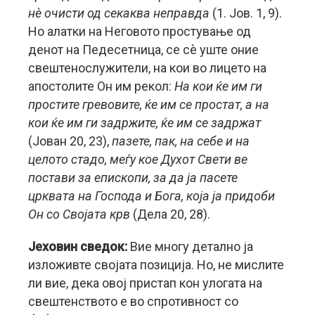
нè очисти од секаква неправда
(1. Јов. 1, 9).
Но алатки на Неговото простување од
денот на Педесетница, се сè уште оние
свештенослужители, на кои во лицето на
апостолите Он им рекол:
На кои ќе им ги
простите гревовите, ќе им се простат, а на
кои ќе им ги задржите, ќе им се задржат
(Јован 20, 23),
пазете, пак, на себе и на
целото стадо, меѓу кое Духот Свети ве
постави за епископи, за да ја пасете
црквата на Господа и Бога, која ја придоби
Он со Својата крв
(Дела 20, 28).
Јеховин сведок:
Вие многу детално ја
изложивте својата позиција. Но, не мислите
ли вие, дека овој пристап кон улогата на
свештенството е во спротивност со