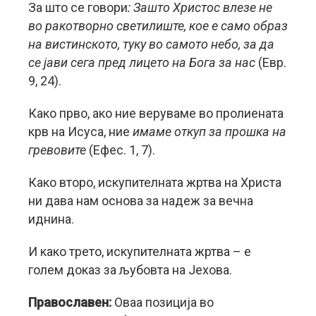
Зa што се говори
: Зашто Христос влезе не
во ракотворно светилиште, кое е само образ
на вистинското, туку во самото небо, за да
се јави сега пред лицето на Бога за нас
(Евр.
9, 24).
Како прво, ако ние веруваме во пролиената
крв на Исуса, ние
имаме откуп за прошка на
гревовите
(Ефес. 1, 7).
Како второ, искупителната жртва на Христа
ни дава нам основа за надеж за вечна
иднина.
И како трето, искупителната жртва – е
голем доказ за љубовта на Јехова.
Православен:
Оваа позиција во