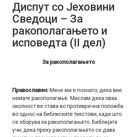
Диспут со Јеховини
Сведоци – За
ракополагањето и
исповедта (II дел)
За ракополагањето
Православен:
Мене ми е познато, дека вие
немате ракополагање. Мислам дека оваа
околност ве става во противречна положба
во однос на библиските текстови, каде што
се зборува за ракополагањето. Библијата
учи, дека преку ракополагањето се дава