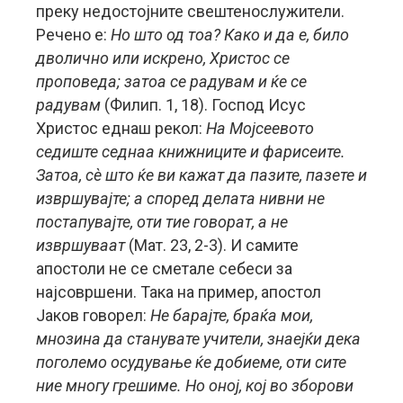
преку недостојните свештенослужители.
Речено е:
Но што од тоа? Како и да е, било
дволично или искрено, Христос се
проповеда; затоа се радувам и ќе се
радувам
(Филип. 1, 18). Господ Исус
Христос еднаш рекол:
На Мојсеевото
седиште седнаа книжниците и фарисеите.
Затоа, сè што ќе ви кажат да пазите, пазете и
извршувајте; а според делата нивни не
постапувајте, оти тие говорат, а не
извршуваат
(Мат. 23, 2-3). И самите
апостоли не се сметале себеси за
најсовршени. Така на пример, апостол
Јаков говорел:
Не барајте, браќа мои,
мнозина да станувате учители, знаејќи дека
поголемо осудување ќе добиеме, оти сите
ние многу грешиме. Но оној, кој во зборови