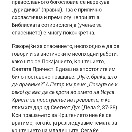
православното богословие се нарекува
„јуридичка“ (правна). Таа е прилично
схоластична и премногу непријатна.
Библиската сотириологија (учење за
спасението) е многу поконкретна.
Говорејќи за спасението, неопходно е да се
говори и за вистинските неопходни работи,
како што се Покајанието, Крштението,
Светата Причест. Еднаш на апостолите им
било поставено прашање: „
Луѓе, браќа, што
да правиме?” А Петар им рече: „Покајте се и
секој од вас да се крсти во името на Исуса
Христа за простување на гревовите; и ќе
примите дар од Светиот Дух
(Дела 2, 37-38).
Кон прашањето за Крштението ние ќе се
вратиме, кога ќе ја разгледуваме темата за
крштението на младенците. Сега ќе