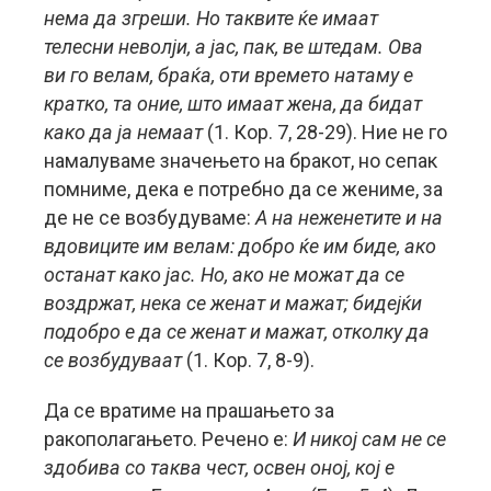
нема да згреши. Но таквите ќе имаат
телесни неволји, а јас, пак, ве штедам. Ова
ви го велам, браќа, оти времето натаму е
кратко, та оние, што имаат жена, да бидат
како да ја немаат
(1. Кор. 7, 28-29). Ние не го
намалуваме значењето на бракот, но сепак
помниме, дека е потребно да се жениме, за
де не се возбудуваме:
А на неженетите и на
вдовиците им велам: добро ќе им биде, ако
останат како јас. Но, ако не можат да се
воздржат, нека се женат и мажат; бидејќи
подобро е да се женат и мажат, отколку да
се возбудуваат
(1. Кор. 7, 8-9).
Да се вратиме на прашањето за
ракополагањето. Речено е:
И никој сам не се
здобива со таква чест, освен оној, кој е