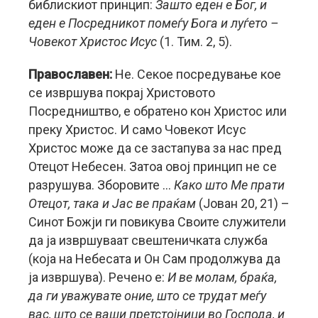
библискиот принцип:
Зашто еден е Бог, и
еден е Посредникот помеѓу Бога и луѓето –
Човекот Христос Исус
(1. Тим. 2, 5).
Православен:
Не. Секое посредување кое
се извршува покрај Христовото
Посредништво, е обратено кон Христос или
преку Христос. И само Човекот Исус
Христос може да се застапува за нас пред
Отецот Небесен. Затоа овој принцип не се
разрушува. Зборовите …
Како што Ме прати
Отецот, така и Јас ве праќам
(Јован 20, 21) –
Синот Божји ги повикува Своите служители
да ја извршуваат свештеничката служба
(која на Небесата и Он Сам продолжува да
ја извршува). Речено е:
И ве молам, браќа,
да ги уважувате оние, што се трудат меѓу
вас, што се ваши претстојници во Господа, и