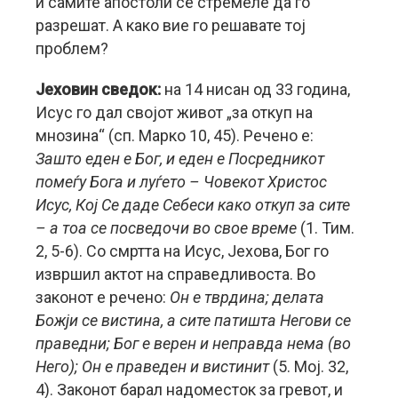
и самите апостоли се стремеле да го
разрешат. А како вие го решавате тој
проблем?
Јеховин сведок:
на 14 нисан од 33 година,
Исус го дал својот живот „за откуп на
мнозина“ (сп. Марко 10, 45). Речено е:
Зашто еден е Бог, и еден е Посредникот
помеѓу Бога и луѓето – Човекот Христос
Исус, Кој Се даде Себеси како откуп за сите
– а тоа се посведочи во свое време
(1. Тим.
2, 5-6). Со смртта на Исус, Јехова, Бог го
извршил актот на справедливоста. Во
законот е речено:
Он е тврдина; делата
Божји се вистина, а сите патишта Негови се
праведни; Бог е верен и неправда нема (во
Него); Он е праведен и вистинит
(5. Мој. 32,
4). Законот барал надоместок за гревот, и