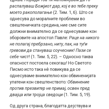
распалуваш Божјиот дар, кој е во тебе преку
моето ракополагање
(2. Тим. 1, 6). Што се
однесува до моралните проблеми во
свештеничката средина, ние сме сите
должни внимателно да се однесуваме кон
зборовите на апостол Павле:
Раце на никого
не полагај пребрзано, ниту, пак, на туѓи
гревови да стануваш соучесник! Пази се
себе чист!
(1. Тим. 5, 22). – Односно таква
опасност постоела секогаш! Но Светото
Писмо исто така нè повикува да се
однесуваме внимателно кон обвиненијата
упатени кон свештенството
: Обвинение
против презвитер не примај, освен пред
двајца или тројца сведоци
(1. Тим. 5, 19).
Од друга страна, благодатта дејствува и