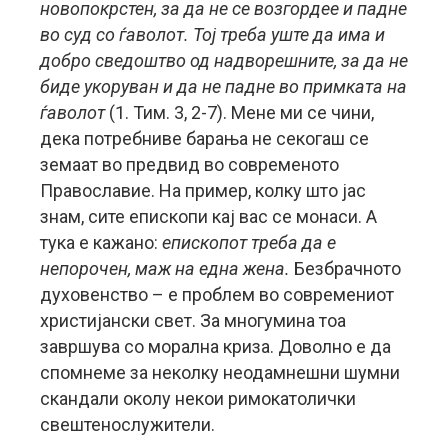
новопокрстен, за да не се возгордее и падне
во суд со ѓаволот. Тој треба уште да има и
добро сведоштво од надворешните, за да не
биде укоруван и да не падне во примката на
ѓаволот
(1. Тим. 3, 2-7). Мене ми се чини,
дека потребниве барања не секогаш се
земаат во предвид во современото
Православие. На пример, колку што јас
знам, сите епископи кај вас се монаси. А
тука е кажано:
епископот треба да е
непорочен, маж на една жена.
Безбрачното
духовенство – е проблем во современиот
христијански свет. За многумина тоа
завршува со морална криза. Доволно е да
спомнеме за неколку неодамнешни шумни
скандали околу некои римокатолички
свештенослужители.