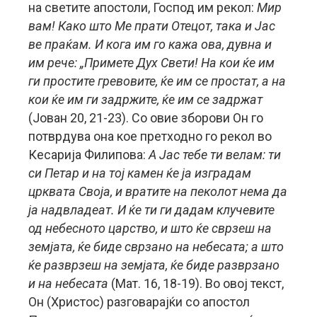
на светите апостоли, Господ им рекол:
Мир
вам! Како што Ме прати Отецот, така и Јас
ве праќам. И кога им го кажа ова, дувна и
им рече: „Примете Дух Свети! На кои ќе им
ги простите гревовите, ќе им се простат, а на
кои ќе им ги задржите, ќе им се задржат
(Јован 20, 21-23). Со овие зборови Он го
потврдува она кое претходно го рекол во
Кесарија Филипова:
А Јас тебе ти велам: ти
си Петар и на тој камен ќе ја изградам
црквата Своја, и вратите на пеколот нема да
ја надвладеат. И ќе ти ги дадам клучевите
од небесното царство, и што ќе сврзеш на
земјата, ќе биде сврзано на небесата; а што
ќе разврзеш на земјата, ќе биде разврзано
и на небесата
(Мат. 16, 18-19). Во овој текст,
Он (Христос) разговарајќи со апостол