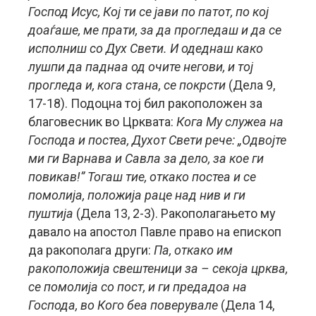
Господ Исус, Кој ти се јави по патот, по кој
доаѓаше, ме прати, за да прогледаш и да се
исполниш со Дух Свети. И одеднаш како
лушпи да паднаа од очите негови, и тој
прогледа и, кога стана, се покрсти
(Дела 9,
17-18). Подоцна тој бил ракоположен за
благовесник во Црквата:
Кога Му служеа на
Господа и постеа, Духот Свети рече: „Одвојте
ми ги Варнава и Савла за дело, за кое ги
повикав!” Тогаш тие, откако постеа и се
помолија, положија раце над нив и ги
пуштија
(Дела 13, 2-3). Ракополагањето му
давало на апостол Павле право на епископ
да ракополага други:
Па, откако им
ракоположија свештеници за – секоја црква,
се помолија со пост, и ги предадоа на
Господа, во Кого беа поверувале
(Дела 14,