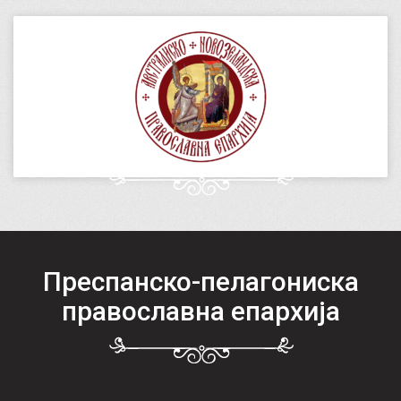
Преспанско-пелагониска
православна епархија