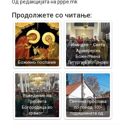
Од редакцијата на pppe.mk
Продолжете со читање:
Илинден – Света
Архиерејска
Божествена
Божикно послание
Литургија во Трново
Воведение на
Пресвета
Свечена прослава
Богородица во
по повод 100-
храмот…
годишнината од…