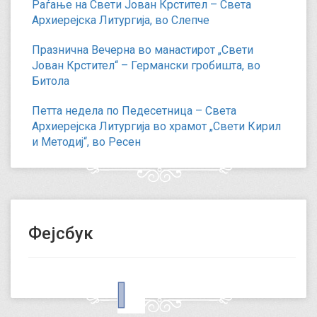
Раѓање на Свети Јован Крстител – Света
Архиерејска Литургија, во Слепче
Празнична Вечерна во манастирот „Свети
Јован Крстител“ – Германски гробишта, во
Битола
Петта недела по Педесетница – Света
Архиерејска Литургија во храмот „Свети Кирил
и Методиј“, во Ресен
Фејсбук