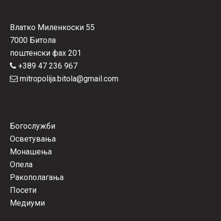
Влатко Миленкоски 55
7000 Битола
поштенски фах 201
+389 47 236 967
mitropolija.bitola@gmail.com
Богослужби
Осветувања
Монашења
Опела
Ракополагања
Посети
Медиуми