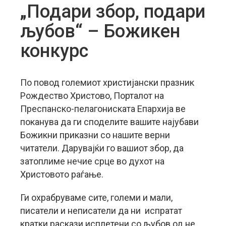
„Подари збор, подари
љубов“ – Божикен
конкурс
По повод големиот христијански празник
Рождество Христово, Порталот на
Преспанско-пелагониската Епархија ве
поканува да ги споделите вашите најубави
Божикни приказни со нашите верни
читатели. Дарувајќи го вашиот збор, да
затоплиме нечие срце во духот на
Христовото раѓање.
Ги охрабруваме сите, големи и мали,
писатели и неписатели да ни испратат
кратки раскази исплетени со љубов од не