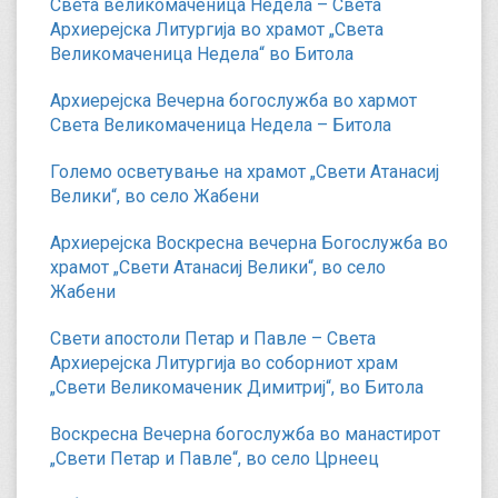
Света великомаченица Недела – Света
Архиерејска Литургија во храмот „Света
Великомаченица Недела“ во Битола
Архиерејска Вечерна богослужба во хармот
Света Великомаченица Недела – Битола
Големо осветување на храмот „Свети Атанасиј
Велики“, во село Жабени
Архиерејска Воскресна вечерна Богослужба во
храмот „Свети Атанасиј Велики“, во село
Жабени
Свети апостоли Петар и Павле – Света
Архиерејска Литургија во соборниот храм
„Свети Великомаченик Димитриј“, во Битола
Воскресна Вечерна богослужба во манастирот
„Свети Петар и Павле“, во село Црнеец