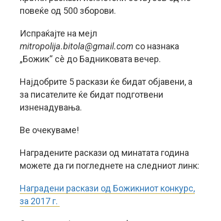
повеќе од 500 зборови.
Испраќајте на мејл
mitropolija.bitola@gmail.com
со назнака
„Божик“ сè до Бадниковата вечер.
Најдобрите 5 раскази ќе бидат објавени, а
за писателите ќе бидат подготвени
изненадувања.
Ве очекуваме!
Наградените раскази од минатата година
можете да ги погледнете на следниот линк:
Наградени раскази од Божикниот конкурс,
за 2017 г.