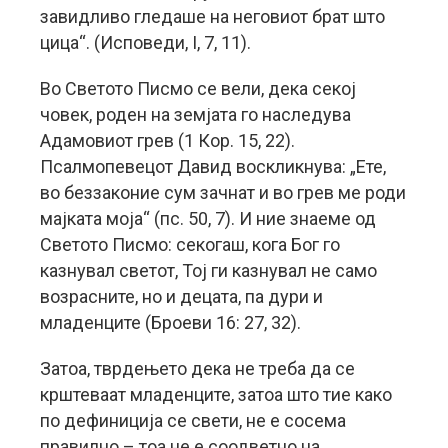
завидливо гледаше на неговиот брат што
цица“. (Исповеди, I, 7, 11).
Во Светото Писмо се вели, дека секој
човек, роден на земјата го наследува
Адамовиот грев (1 Кор. 15, 22).
Псалмопевецот Давид воскликнува: „Ете,
во беззаконие сум зачнат и во грев ме роди
мајката моја“ (пс. 50, 7). И ние знаеме од
Светото Писмо: секогаш, кога Бог го
казнувал светот, Тој ги казнувал не само
возрасните, но и децата, па дури и
младенците (Броеви 16: 27, 32).
Затоа, тврдењето дека не треба да се
крштеваат младенците, затоа што тие како
по дефиниција се свети, не е сосема
правилно – тоа не е соодветно на