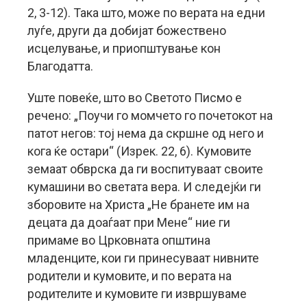
2, 3-12). Така што, може по верата на едни
луѓе, други да добијат божествено
исцелување, и приопштување кон
Благодатта.
Уште повеќе, што во Светото Писмо е
речено: „Поучи го момчето го почетокот на
патот негов: тој нема да скршне од него и
кога ќе остари“ (Изрек. 22, 6). Кумовите
земаат обврска да ги воспитуваат своите
кумашини во светата вера. И следејќи ги
зборовите на Христа „Не бранете им на
децата да доаѓаат при Мене“ ние ги
примаме во Црковната општина
младенците, кои ги принесуваат нивните
родители и кумовите, и по верата на
родителите и кумовите ги извршуваме