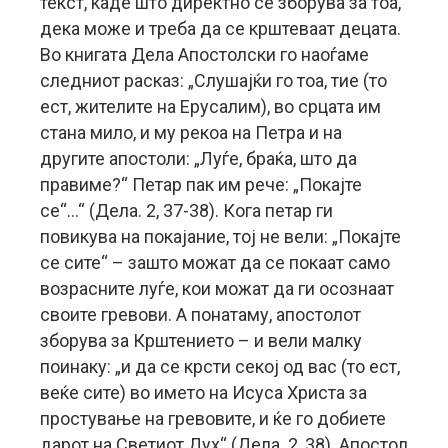
текст, каде што директно се зборува за тоа,
дека може и треба да се крштеваат децата.
Во книгата Дела Апостолски го наоѓаме
следниот расказ: „Слушајќи го тоа, тие (то
ест, жителите на Ерусалим), во срцата им
стана мило, и му рекоа на Петра и на
другите апостоли: „Луѓе, браќа, што да
правиме?“ Петар пак им рече: „Покајте
се“…“ (Дела. 2, 37-38). Кога петар ги
повикува на покајание, тој не вели: „Покајте
се сите“ – зашто можат да се покаат само
возрасните луѓе, кои можат да ги осознаат
своите гревови. А понатаму, апостолот
зборува за Крштението – и вели малку
поинаку: „и да се крсти секој од вас (то ест,
веќе сите) во името на Исуса Христа за
простување на гревовите, и ќе го добиете
дарот на Светиот Дух“ (Дела. 2, 38). Апостол