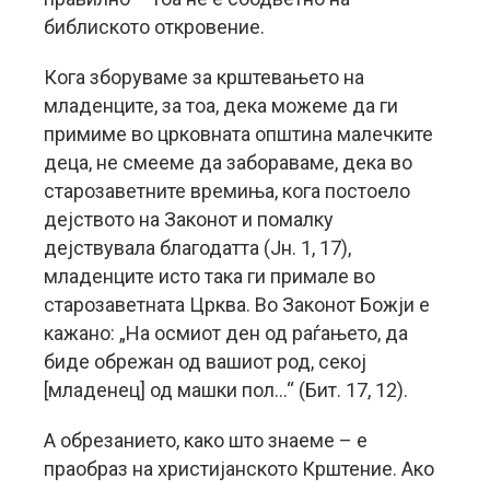
библиското откровение.
Кога зборуваме за крштевањето на
младенците, за тоа, дека можеме да ги
примиме во црковната општина малечките
деца, не смееме да забораваме, дека во
старозаветните времиња, кога постоело
дејството на Законот и помалку
дејствувала благодатта (Јн. 1, 17),
младенците исто така ги примале во
старозаветната Црква. Во Законот Божји е
кажано: „На осмиот ден од раѓањето, да
биде обрежан од вашиот род, секој
[младенец] од машки пол…“ (Бит. 17, 12).
А обрезанието, како што знаеме – е
праобраз на христијанското Крштение. Ако