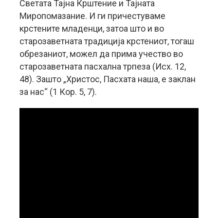
Светата Тајна Крштение и Тајната
Миропомазание. И ги причестуваме
крстените младенци, затоа што и во
старозаветната традиција крстениот, тогаш
обрезаниот, можел да прима учество во
старозаветната пасхална трпеза (Исх. 12,
48). Зашто „Христос, Пасхата наша, е заклан
за нас“ (1 Кор. 5, 7).