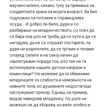
мајчино млеко, секако, туку за примање на
соодветната храна за мојата возраст, би бил
подложен на потсмев и справедлива
осуда… И добро ли било, дури и со
разбирање на младенчеството, со плач да
се бара она што не треба, да се лути и да се
негодува, да не се слушаат постарите, па
дури ни родителите, да се тргаме и тепаме
според силите и на секој начин да
наштетуваме поради тоа, што тие не ги
исполнувале нашите детски капризи и
измислици? Не можеме да ги обвиниме
младенците за слабоста и немоќноста на
нивните тела, но душевните недостатоци
заслужуваат прекор. Еднаш, на пример,
видов завидлив младенец: тој уште не
можеше ни да зборува, но веќе злобно и