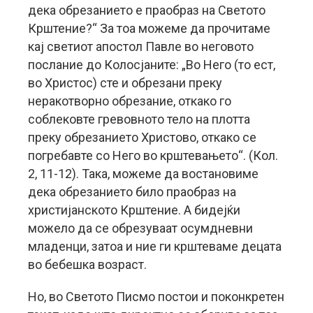
дека обрезанието е праобраз на Светото
Крштение?“ За тоа можеме да прочитаме
кај светиот апостол Павле во неговото
послание до Колосјаните: „Во Него (то ест,
во Христос) сте и обрезани преку
неракотворно обрезание, откако го
соблековте гревовното тело на плотта
преку обрезанието Христово, откако се
погребавте со Него во крштевањето“. (Кол.
2, 11-12). Така, можеме да востановиме
дека обрезанието било праобраз на
христијанското Крштение. А бидејќи
можело да се обрезуваат осумдневни
младенци, затоа и ние ги крштеваме децата
во бебешка возраст.
Но, во Светото Писмо постои и поконкретен