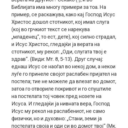
Библијата има многу примери за тоа. На
пример, се раскажува, како кај Господ Исус
Христос дошол стотникот, кој имал слуга
(кој во грчкиот текст се нарекува
„младенец“, то ест, дете), кој силно страдал,
и Исус Христос, гледајќи ја верата на
стотникот, му рекол: „Оди, слугата твој е
здрав“. (Види: Мт. 8, 5-13). Друг случај:
еднаш Исус се наоѓал во некој дом, а некои
луѓе го принеле својот раслабен пријател на
постела; тие не можеле да влезат во домот,
затоа го отвориле покривот и го спуштиле
на постелата тој човек пред нозете на
Исуса. И гледајќи ја нивната вера, Господ
Исус му рекол на раслабениот, не само
физички, но и духовно: „Стани, земи ја
постелата своја и оди си во домот твој“ (Мк.