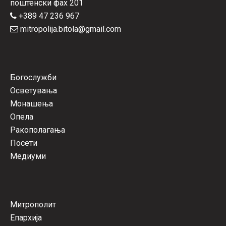
поштенски фах 201
+389 47 236 967
mitropolija.bitola@gmail.com
Богослужби
Осветувања
Монашења
Опела
Ракополагања
Посети
Медиуми
Митрополит
Епархија