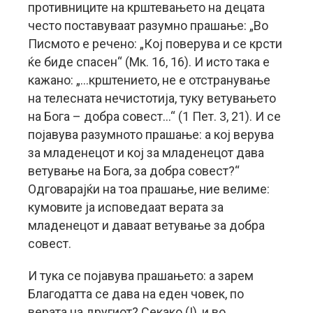
противниците на крштевањето на децата
често поставуваат разумно прашање: „Во
Писмото е речено: „Кој поверува и се крсти
ќе биде спасен“ (Мк. 16, 16). И исто така е
кажано: „…крштението, не е отстранување
на телесната нечистотија, туку ветувањето
на Бога – добра совест…“ (1 Пет. 3, 21). И се
појавува разумното прашање: а кој верува
за младенецот и кој за младенецот дава
ветување на Бога, за добра совест?“
Одговарајќи на тоа прашање, ние велиме:
кумовите ја исповедаат верата за
младенецот и даваат ветување за добра
совест.
И тука се појавува прашањето: а зарем
Благодатта се дава на еден човек, по
верата на другиот? Секако (!), и во