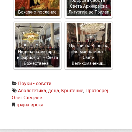
Тодорова Сабота –
Света Архиерејска
Божикно послание
Литургија во Прилеп
Празнична Вечерна
Недела на митарот
во манастирот
и фарисејот – Светa
Свети
Божествена…
Великомаченик…
Поуки - совети
Апологетика
,
деца
,
Крштение
,
Протоереј
Олег Стенјаев
трајна врска