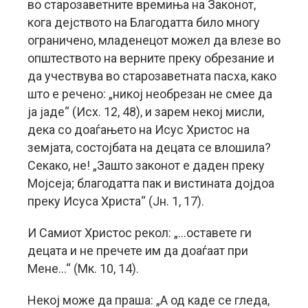
во старозаветните времиња на Законот,
кога дејството на Благодатта било многу
ограничено, младенецот можел да влезе во
општеството на верните преку обрезание и
да учествува во старозаветната пасха, како
што е речено: „никој необрезан не смее да
ја јаде“ (Исх. 12, 48), и зарем некој мисли,
дека со доаѓањето на Исус Христос на
земјата, состојбата на децата се влошила?
Секако, не! „Зашто законот е даден преку
Мојсеја; благодатта пак и вистината дојдоа
преку Исуса Христа“ (Јн. 1, 17).
И Самиот Христос рекол: „…оставете ги
децата и не пречете им да доаѓаат при
Мене…“ (Мк. 10, 14).
Некој може да праша: „А од каде се гледа,