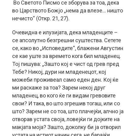
Во Светото Писмо се зборува за тоа, дека
во Царството Божјо „нема да влезе… ништо
нечисто“ (Откр. 21, 27).
Очевидна е илузијата, дека младенците –
се апсолутно безгрешни суштества. Сетете
се, како во „Исповедите“, блажени Августин
се кае уште за времето кога бил младенец.
Тој пишува: „Зашто кој е чист од грев пред
Тебе? Никој, дури ни младенецот, кој
можеби проживеал само еден ден. Кој ќе
ми раскаже за тоа? Зарем некој друг
младенец, во кого ќе ги видам гревовите
свои? И така, во што згрешив тогаш, или со
што? Зарем не со тоа, што плачејќи, алчно ја
отворав устата своја, ловејќи ги дојките на
макјата моја? Зашто, доколку би ја отворил
устата на истиот начин сега, не барајќи