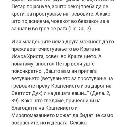
Петар појаснува, зошто секој треба да се
крсти: за простување на гревовите. А како
што појаснивме, човекот во беззаконие е
зачнат и во грев се раѓа (Пс. 50, 7).
И за младенците нема друга можност да го
преживеат очистувањето во Крвта на
Исуса Христа, освен во Крштението. А
понатаму, апостол Петар вели уште
поконкретно: „Зашто вам ви припаѓа
ветувањето (ветувањето за простување на
гревовите преку Крштението и за дарот на
Светиот Дух) и на децата ваши…“ (Дела. 2,
39). Како што гледаме, причесници на
Благодатта на Крштението и
Миропомазанието можат да бидат не само
возрасните, но и децата. Секако,