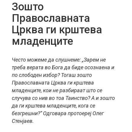
Зошто
Православната
Црква ги крштева
младенците
Често можеме да слушнеме: „Зарем не
треба верата во Бога да биде осознаена и
по слободен избор? Тогаш зошто
Православната Црква ги крштева
младенците, кои не разбираат што се
случува со нив во тоа Таинство? А и зошто
да ги крштева младенците, кога се
безгрешни?“ Одговара протоереј Олег
Стенјаев.