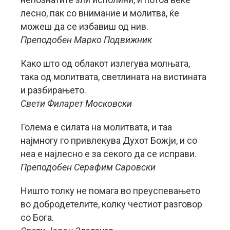
лесно, пак со внимание и молитва, ќе
можеш да се избавиш од нив.
Преподобен Марко Подвижник
Како што од облакот излегува молњата,
така од молитвата, светлината на вистината
и разбирањето.
Свети Филарет Московски
Голема е силата на молитвата, и таа
најмногу го привлекува Духот Божји, и со
неа е најлесно е за секого да се исправи.
Преподобен Серафим Саровски
Ништо толку не помага во преуспевањето
во добродетелите, колку честиот разговор
со Бога.