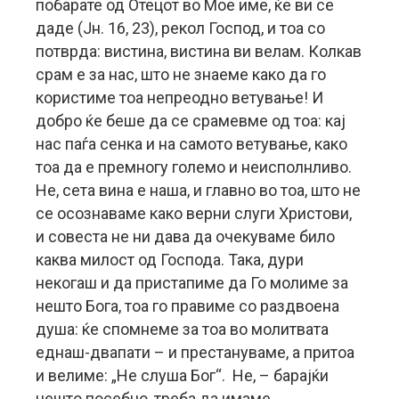
побарате од Отецот во Мое име, ќе ви се
даде (Јн. 16, 23), рекол Господ, и тоа со
потврда: вистина, вистина ви велам. Колкав
срам е за нас, што не знаеме како да го
користиме тоа непреодно ветување! И
добро ќе беше да се срамевме од тоа: кај
нас паѓа сенка и на самото ветување, како
тоа да е премногу големо и неисполнливо.
Не, сета вина е наша, и главно во тоа, што не
се осознаваме како верни слуги Христови,
и совеста не ни дава да очекуваме било
каква милост од Господа. Така, дури
некогаш и да пристапиме да Го молиме за
нешто Бога, тоа го правиме со раздвоена
душа: ќе спомнеме за тоа во молитвата
еднаш-двапати – и престануваме, а притоа
и велиме: „Не слуша Бог“. Не, – барајќи
нешто посебно, треба да имаме