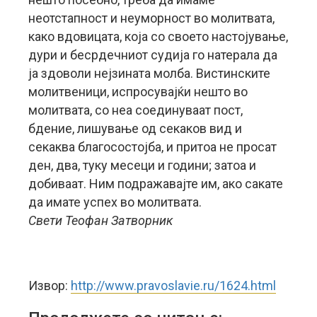
неотстапност и неуморност во молитвата,
како вдовицата, која со своето настојување,
дури и бесрдечниот судија го натерала да
ја здоволи нејзината молба. Вистинските
молитвеници, испросувајќи нешто во
молитвата, со неа соединуваат пост,
бдение, лишување од секаков вид и
секаква благосостојба, и притоа не просат
ден, два, туку месеци и години; затоа и
добиваат. Ним подражавајте им, ако сакате
да имате успех во молитвата.
Свети Теофан Затворник
Извор:
http://www.pravoslavie.ru/1624.html