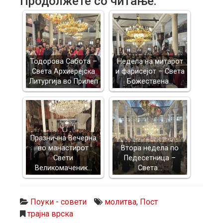
Продолжете со читање:
Тодорова Сабота –
Недела на митарот
Света Архиерејска
и фарисејот – Светa
Литургија во Прилеп
Божествена…
Празнична Вечерна
во манастирот
Втора недела по
Свети
Педесетница –
Великомаченик…
Света…
Поуки - совети
молитва
,
Пост
трајна врска