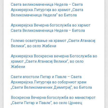
Света великомаченица Недела – Света
Архиерејска Литургија во храмот „Света
Великомаченица Недела“ во Битола
Архиерејска Вечерна богослужба во хармот
Света Великомаченица Недела – Битола
Големо осветување на храмот „Свети Атанасиј
Велики“, во село Жабени
Архиерејска Воскресна вечерна Богослужба во
храмот „Свети Атанасиј Велики“, во село
Жабени
Свети апостоли Петар и Павле – Света
Архиерејска Литургија во соборниот храм
„Свети Великомаченик Димитриј“, во Битола
Воскресна Вечерна богослужба во манастирот
„Свети Петар и Павле“, во село Црнеец