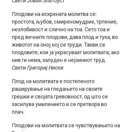
Свети Јован Златоуст
Плодови на искрената молитва се:
простота, љубов, смиреномудрие, трпение,
незлобивост и слично на тоа. Сето тоа и
пред вечните плодови, дава плод и тука, во
животот на оној кој се труди. Такви се
плодовите, кои ја украсуваат молитвата; ако
нив ги нема, залуден е нејзиниот труд.
Свети Григориј Ниски
Плод на молитвата е постепеното
раширување на гледањето на своите
грешки и својата гревовност, од што се
засилува умилението и се претвора во
плач.
Плодови на молитвата се чувствувањето на