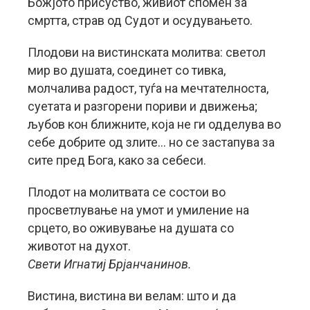
Божјото присуство, живиот спомен за
смртта, страв од Судот и осудувањето.
Плодови на вистинската молитва: светол
мир во душата, соединет со тивка,
молчалива радост, туѓа на мечтателноста,
суетата и разгорени пориви и движења;
љубов кон ближните, која не ги одделува во
себе добрите од злите… но се застапува за
сите пред Бога, како за себеси.
Плодот на молитвата се состои во
просветлување на умот и умиление на
срцето, во оживување на душата со
животот на духот.
Свети Игнатиј Брјанчанинов.
Вистина, вистина ви велам: што и да