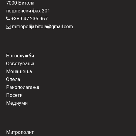
7000 Битола
поштенски фах 201
+389 47 236 967
mitropolija.bitola@gmail.com
Богослужби
Осветувања
Монашења
Опела
Ракополагања
Посети
Медиуми
Митрополит