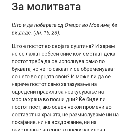
За молитвата
Што и да побарате од Отецот во Мое име, ќе
ви даде. (Јн. 16, 23).
Што е постот во својата суштина? И зарем
не се лажат себеси оние кои сметаат дека
постот треба да се исполнува само по
буквата, но не го сакаат и се обременуваат
со него во срцата свои? И може ли да се
нарече постот само запазување на
одредени правила за невкусување на
мрсна храна во посни дни? Ќе биде ли
постот пост, ако освен некои промени во
составот на храната, не размислуваме ни на
покајание, ни на воздржание, ни на
очистување на срцето преку засилена