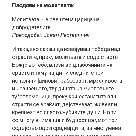
Плодови на молитвата:
Молитвата – е свештена царица на
добродетелите.
Преподобен Јован Лествичник
И така, ако сакаш да извојуваш победа над
страстите, преку молитвата и содејството
Божјо во тебе, влези во длабочините на
срцето и таму најди ги следните три
исполини [џинови]: заборавот, мрзеливоста
и незнаењето, тврдината на мисловните
туѓоплеменици, преку кои останатите зли
страсти се враќаат, дејствуваат, живеат и
крепнеат во сластољубивите души. Но ти,
со многу внимание и будност на умот при
содејство одозгора, најди ги, за многумина
непознатите зли исполини, и потоа веќе