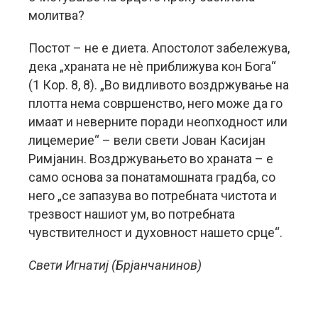
молитва?
Постот – не е диета. Апостолот забележува,
дека „храната не нè приближува кон Бога“
(1 Кор. 8, 8). „Во видливото воздржување на
плотта нема совршенство, него може да го
имаат и неверните поради неопходност или
лицемерие“ – вели свети Јован Касијан
Римјанин. Воздржувањето во храната – е
само основа за понатамошната градба, со
него „се запазува во потребната чистота и
трезвост нашиот ум, во потребната
чувствителност и духовност нашето срце“.
Свети Игнатиј (Брјанчанинов)