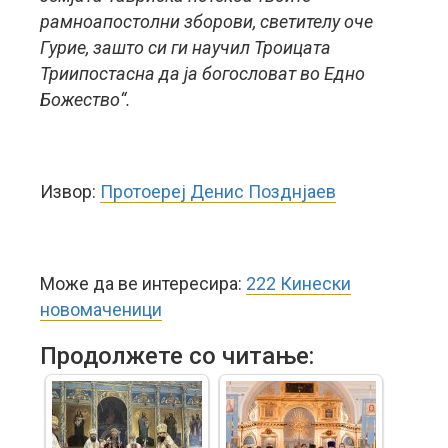
рамноапостолни зборови, светителу оче
Гурие, зашто си ги научил Троицата
Триипостасна да ја богословат во Едно
Божество“.
Извор:
Протоереј Денис Позднјаев
Може да ве интересира:
222 Кинески
новомаченици
Продолжете со читање: