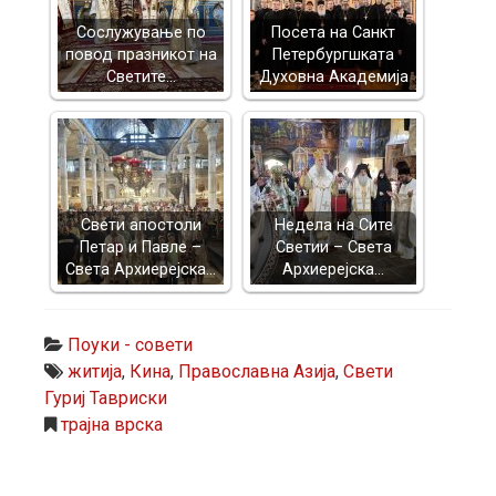
Сослужување по
Посета на Санкт
повод празникот на
Петербургшката
Светите…
Духовна Академија
Свети апостоли
Недела на Сите
Петар и Павле –
Светии – Света
Света Архиерејска…
Архиерејска…
Поуки - совети
житија
,
Кина
,
Православна Азија
,
Свети
Гуриј Тавриски
трајна врска