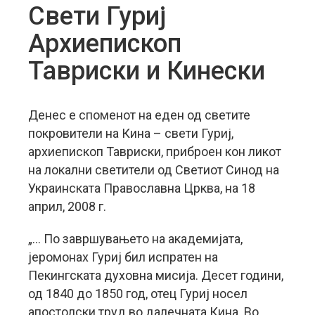
Свети Гуриј
Архиепископ
Тавриски и Кинески
Денес е споменот на еден од светите
покровители на Кина – свети Гуриј,
архиепископ Тавриски, приброен кон ликот
на локални светители од Светиот Синод на
Украинската Православна Црква, на 18
април, 2008 г.
„… По завршувањето на академијата,
јеромонах Гуриј бил испратен на
Пекингската духовна мисија.
Десет години,
од 1840 до 1850 год, отец Гуриј носел
апостолски труд во далечната Кина. Во