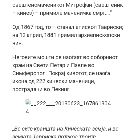
свештеномаченикот Митрофан (свештеник
– кинез) – примиле маченичка смрт….“
Од 1867 год, то – станал епископ Тавриски;
на 12 април, 1881 примил архиепископски
чин.
Неговите мошти се наоѓаат во соборниот
храм на Свети Петар и Павле во
Симферопол. Покрај кивотот, се наоѓа
икона од 222 кинески маченици,
пострадани во Пекинг.
„Во сите краишта на Кинеската земја, и во
земјата Тавриска потекоа твоите