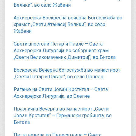
Велики“, во село Жабени
Архиерејска Воскресна вечерна Богослужба во
храмот „Свети Атанасиј Велики“, во село
Жабени
Свети апостоли Петар и Павле – Света
Архиерејска Литургија во соборниот храм
„Свети Великомаченик Димитриј“, во Битола
Воскресна Вечерна богослужба во манастирот
„Свети Петар и Павле“, во село Црнеец
Раѓање на Свети Јован Крстител – Света
Архиерејска Литургија, во Слепче
Празнична Вечерна во манастирот „Свети
Јован Крстител“ – Германски гробишта, во
Битола
Петта недела по Педесетница – Света