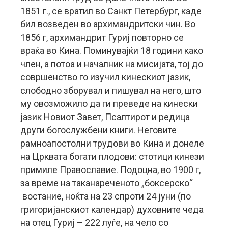
1851 г., се вратил во Санкт Петербург, каде
бил возведен во архимандритски чин. Во
1856 г, архимандрит Гуриј повторно се
враќа во Кина. Поминувајќи 18 години како
член, а потоа и началник на мисијата, тој до
совршенство го изучил кинескиот јазик,
слободно зборувал и пишувал на него, што
му овозможило да ги преведе на кинески
јазик Новиот Завет, Псалтирот и редица
други богослужбени книги. Неговите
рамноапостолни трудови во Кина и донеле
на Црквата богати плодови: стотици кинези
примиле Православие. Подоцна, во 1900 г,
за време на таканареченото „боксерско“
востание, ноќта на 23 спроти 24 јуни (по
григоријанскиот календар) духовните чеда
на отец Гуриј – 222 луѓе, на чело со