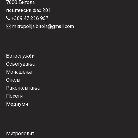
7000 Битола
поштенски фах 201
+389 47 236 967
mitropolija.bitola@gmail.com
Богослужби
Осветувања
Монашења
Опела
Ракополагања
Посети
Медиуми
Митрополит