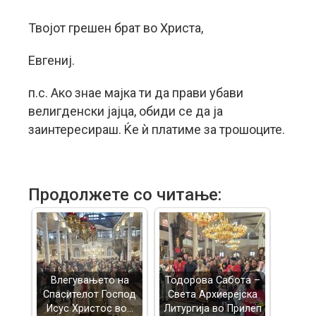
Твојот грешен брат во Христа,
Евгениј.
п.с. Ако знае мајка ти да прави убави
велигденски јајца, обиди се да ја
заинтересираш. Ќе ѝ платиме за трошоците.
Продолжете со читање:
Влегувањето на
Тодорова Сабота –
Спасителот Господ
Света Архиерејска
Исус Христос во…
Литургија во Прилеп