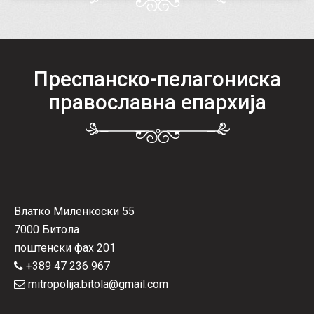
Преспанско-пелагониска
православна епархија
Влатко Миленкоски 55
7000 Битола
поштенски фах 201
+389 47 236 967
mitropolija.bitola@gmail.com