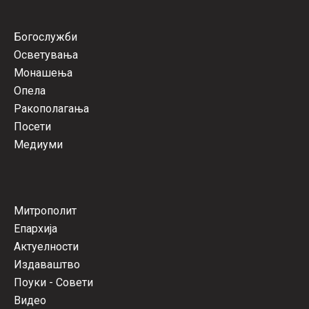
Богослужби
Осветувања
Монашења
Опела
Ракополагања
Посети
Медиуми
Митрополит
Епархија
Актуелности
Издаваштво
Поуки - Совети
Видео