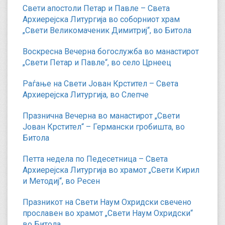
Свети апостоли Петар и Павле – Света
Архиерејска Литургија во соборниот храм
„Свети Великомаченик Димитриј“, во Битола
Воскресна Вечерна богослужба во манастирот
„Свети Петар и Павле“, во село Црнеец
Раѓање на Свети Јован Крстител – Света
Архиерејска Литургија, во Слепче
Празнична Вечерна во манастирот „Свети
Јован Крстител“ – Германски гробишта, во
Битола
Петта недела по Педесетница – Света
Архиерејска Литургија во храмот „Свети Кирил
и Методиј“, во Ресен
Празникот на Свети Наум Охридски свечено
прославен во храмот „Свети Наум Охридски“
во Битола