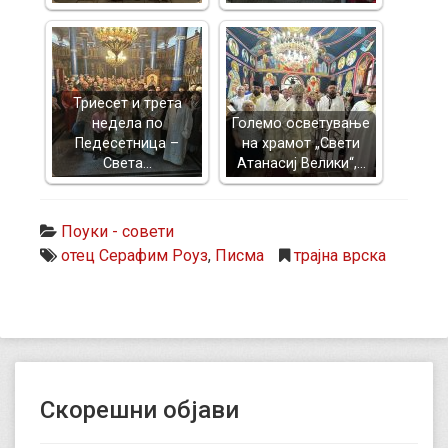
Триесет и трета
недела по
Големо осветување
Педесетница –
на храмот „Свети
Света…
Атанасиј Велики“,…
Поуки - совети
отец Серафим Роуз
,
Писма
трајна врска
Скорешни објави