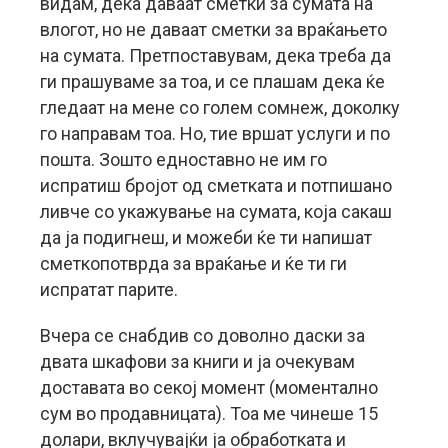
видам, дека даваат сметки за сумата на
влогот, но не даваат сметки за враќањето
на сумата. Претпоставувам, дека треба да
ги прашуваме за тоа, и се плашам дека ќе
гледаат на мене со голем сомнеж, доколку
го направам тоа. Но, тие вршат услуги и по
пошта. Зошто едноставно не им го
испратиш бројот од сметката и потпишано
ливче со укажување на сумата, која сакаш
да ја подигнеш, и можеби ќе ти напишат
сметкопотврда за враќање и ќе ти ги
испратат парите.
Вчера се снабдив со доволно даски за
двата шкафови за книги и ја очекувам
доставата во секој момент (моментално
сум во продавницата). Тоа ме чинеше 15
долари, вклучувајќи ја обработката и