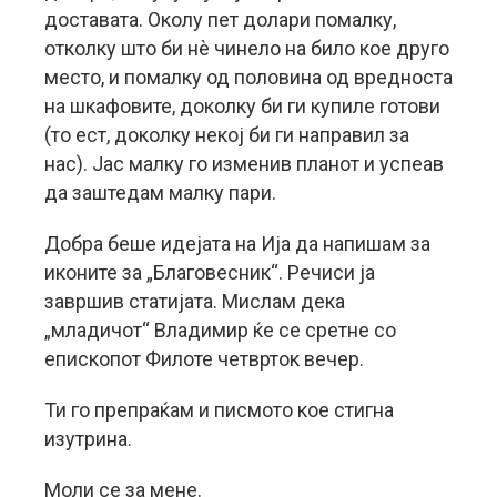
доставата. Околу пет долари помалку,
отколку што би нè чинело на било кое друго
место, и помалку од половина од вредноста
на шкафовите, доколку би ги купиле готови
(то ест, доколку некој би ги направил за
нас). Јас малку го изменив планот и успеав
да заштедам малку пари.
Добра беше идејата на Ија да напишам за
иконите за „Благовесник“. Речиси ја
завршив статијата. Мислам дека
„младичот“ Владимир ќе се сретне со
епископот Филоте четврток вечер.
Ти го препраќам и писмото кое стигна
изутрина.
Моли се за мене.