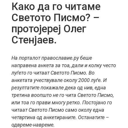
Како да го читаме
Светото Писмо? –
протојереј Олег
Стенјаев.
На порталот православие.ру беше
направена анкета за тоа, дали и колку често
луѓето го читаат Светото Писмо. Во
анкетата учествувале околу 2000 луѓе. И
резултатите покажале дека од нив, една
третина воопшто не го чита Светото Писмо,
или тоа го прави многу ретко. Постојано го
читаат Светото Писмо само околу една
четвртина од анкетираните. Останатите –
одвреме-навреме.