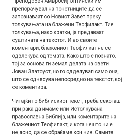
Преподобен Амвросиј Оптински им
препорачувал на почетниците да се
запознаваат со Новиот Завет преку
толкувањата на блажени Теофилакт. Тие
толкувања, иако кратки, ја предаваат
суштината на текстот. И во своите
коментари, блажениот Теофилкат не се
одвлекува од темата. Како што е познато,
тој за основа ги земал делата на свети
Јован Златоуст, но го одделувал само она,
што се однесува непосредно на текстот, кој
се коментира.
Читајќи го библискиот текст, треба секогаш
при рака да имаме или Истолкувана
православна Библија, или коментарите на
блажениот Теофилакт, и кога нешто ни е
нејасно, да се обраќаме кон нив. Самите