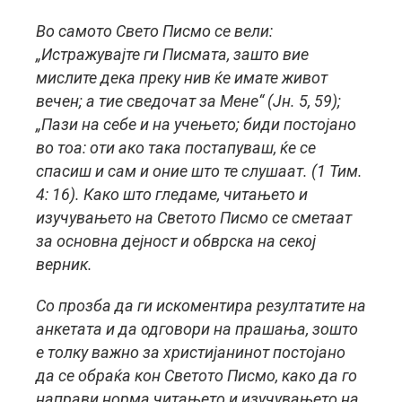
Во самото Свето Писмо се вели:
„Истражувајте ги Писмата, зашто вие
мислите дека преку нив ќе имате живот
вечен; а тие сведочат за Мене“ (Јн. 5, 59);
„Пази на себе и на учењето; биди постојано
во тоа: оти ако така постапуваш, ќе се
спасиш и сам и оние што те слушаат. (1 Тим.
4: 16). Како што гледаме, читањето и
изучувањето на Светото Писмо се сметаат
за основна дејност и обврска на секој
верник.
Со прозба да ги искоментира резултатите на
анкетата и да одговори на прашања, зошто
е толку важно за христијанинот постојано
да се обраќа кон Светото Писмо, како да го
направи норма читањето и изучувањето на