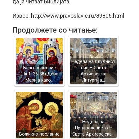
да ја читаат Библијата.
Извор: http://www.pravoslavie.ru/89806.html
Продолжете со читање:
Недела на блудниот
Благовештение
син – Света
(Лк.1, 26-38) Дева
Архиерејска
Марија како…
Литургија…
Недела на
Православието –
Божикно послание
Света Архиерејска…