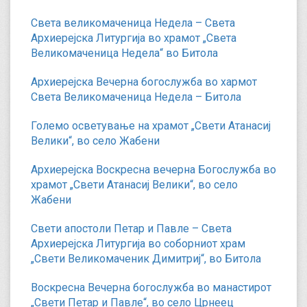
Света великомаченица Недела – Света
Архиерејска Литургија во храмот „Света
Великомаченица Недела“ во Битола
Архиерејска Вечерна богослужба во хармот
Света Великомаченица Недела – Битола
Големо осветување на храмот „Свети Атанасиј
Велики“, во село Жабени
Архиерејска Воскресна вечерна Богослужба во
храмот „Свети Атанасиј Велики“, во село
Жабени
Свети апостоли Петар и Павле – Света
Архиерејска Литургија во соборниот храм
„Свети Великомаченик Димитриј“, во Битола
Воскресна Вечерна богослужба во манастирот
„Свети Петар и Павле“, во село Црнеец