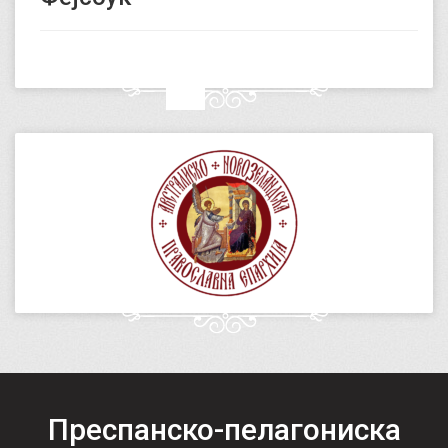
Преспанско-пелагониска