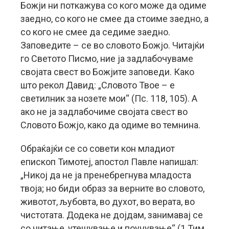
Божји ни поткажува со кого може да одиме
заедно, со кого не смее да стоиме заедно, а
со кого не смее да седиме заедно.
Заповедите – се во словото Божјо. Читајќи
го Светото Писмо, ние ја задлабочуваме
својата свест во Божјите заповеди. Како
што рекол Давид: „Словото Твое – е
светилник за нозете мои“ (Пс. 118, 105). А
ако не ја задлабочиме својата свест во
Словото Божјо, како да одиме во темнина.
Обраќајќи се со совети кон младиот
епископ Тимотеј, апостол Павле напишал:
„Никој да не ја пренебрегнува младоста
твоја; но биди образ за верните во словото,
животот, љубовта, во духот, во верата, во
чистотата. Додека не дојдам, занимавај се
со читање, утешување и поучување“ (1 Тим.