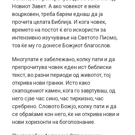
Новиот Завет. А ако човекот е веќе
воцрковен, треба барем еднаш да ја
прочита целата Библија. И кога човек,
времето на постот ќ его искористи за
интензивно изучување на Светото Писмо,
тоа ќе му го донесе Божјиот благослов.
Многупати е забележано, колку пати и да
препрочитува човек еден ист библиски
текст, во разни периоди од животот, тој
открива нови гранки. Исто како
скапоцениот камен, кога го завртуваш, од
него сјае час сино, час тиркизно, час
сребрено. Словото Божјо, колку пати и да
се обраќаме кон него, ќе ни открива нови и
нови хоризонти на богопознание.