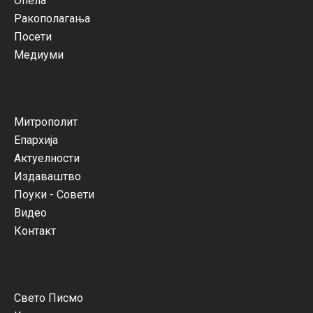
Опела
Ракополагања
Посети
Медиуми
Митрополит
Епархија
Актуелности
Издаваштво
Поуки - Совети
Видео
Контакт
Свето Писмо