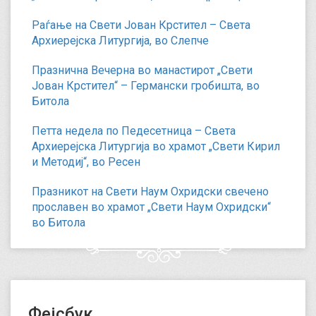
Раѓање на Свети Јован Крстител – Света
Архиерејска Литургија, во Слепче
Празнична Вечерна во манастирот „Свети
Јован Крстител“ – Германски гробишта, во
Битола
Петта недела по Педесетница – Света
Архиерејска Литургија во храмот „Свети Кирил
и Методиј“, во Ресен
Празникот на Свети Наум Охридски свечено
прославен во храмот „Свети Наум Охридски“
во Битола
Фејсбук