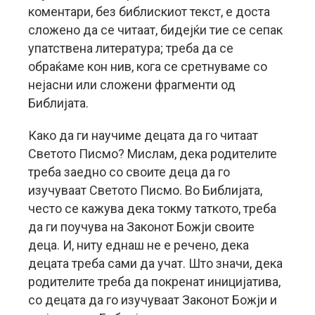
коментари, без библискиот текст, е доста
сложено да се читаат, бидејќи тие се сепак
упатствена литература; треба да се
обраќаме кон нив, кога се сретнуваме со
нејасни или сложени фрагменти од
Библијата.
Како да ги научиме децата да го читаат
Светото Писмо? Мислам, дека родителите
треба заедно со своите деца да го
изучуваат Светото Писмо. Во Библијата,
често се кажува дека токму таткото, треба
да ги поучува на Законот Божји своите
деца. И, ниту еднаш не е речено, дека
децата треба сами да учат. Што значи, дека
родителите треба да покренат иницијатива,
со децата да го изучуваат Законот Божји и