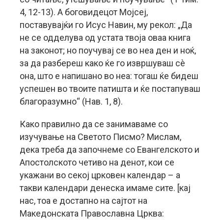
4, 12-13). А боговидецот Мојсеј,
поставувајќи го Исус Навин, му рекол: „Да
не се одделува од устата твоја оваа книга
на законот; но поучувај се во неа ден и ноќ,
за да разбереш како ќе го извршуваш сè
она, што е напишано во неа: тогаш ќе бидеш
успешен во твоите патишта и ќе постапуваш
благоразумно“ (Нав. 1, 8).
Како правилно да се занимаваме со
изучување на Светото Писмо? Мислам,
дека треба да започнеме со Евангелското и
Апостолското четиво на денот, кои се
укажани во секој црковен календар – а
такви календари денеска имаме сите. [кај
нас, тоа е достапно на сајтот на
Македонската Православна Црква: