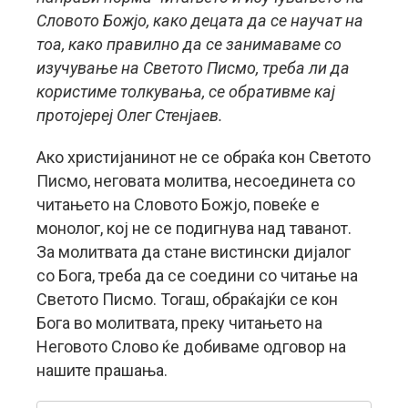
Словото Божјо, како децата да се научат на
тоа, како правилно да се занимаваме со
изучување на Светото Писмо, треба ли да
користиме толкувања, се обративме кај
протојереј Олег Стенјаев.
Aко христијанинот не се обраќа кон Светото
Писмо, неговата молитва, несоединета со
читањето на Словото Божјо, повеќе е
монолог, кој не се подигнува над таванот.
За молитвата да стане вистински дијалог
со Бога, треба да се соедини со читање на
Светото Писмо. Тогаш, обраќајќи се кон
Бога во молитвата, преку читањето на
Неговото Слово ќе добиваме одговор на
нашите прашања.