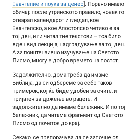
Евангелие и поука за денес
]. Порано имало
обичај: после утринското правило, човек го
отварал календарот и гледал, кое
Евангелско, а кое Апостолско четиво е за
тој ден, и ги читал тие текстови – тоа било
еден вид лекција, надградување за тој ден.
А за поинтензивно изучување на Светото
Писмо, многу е добро времето на постот.
Задолжително, дома треба да имаме
Библија, да си одбереме за себе таков
примерок, кој ќе биде удобен за очите, и
пријатен за држење во рацете. И
задолжително да имаме бележник. И по тој
бележник, да читаме фрагмент од Светото
Писмо од почеток до крај.
Секако, се препорачува да се започне од