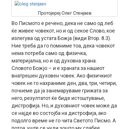
Протојереј Олег Стенјаев
Во Писмото е речено, дека не само од леб
ќе живее човекот, но и од секое Слово, кое
излегува од устата Божја (види Втор. 8.3).
Ние треба да го помниме тоа, дека човекот
нема потреба само од физичка,
материјална, но и од духовна храна.
Словото Божјо – и е храната за нашиот
внатрешен духовен човек. Ако физичкиот
човек не го нахраниме ден, два, три, четири,
почнеме да ја занемаруваме грижата за
него, резултатот ќе биде истоштување,
дистрофија. Но, и духовниот човек може да
се најде во состојба на дистрофија, ако
подолго време не го чита Светото Писмо. А
потоа, уште се чуди зошто му слабее