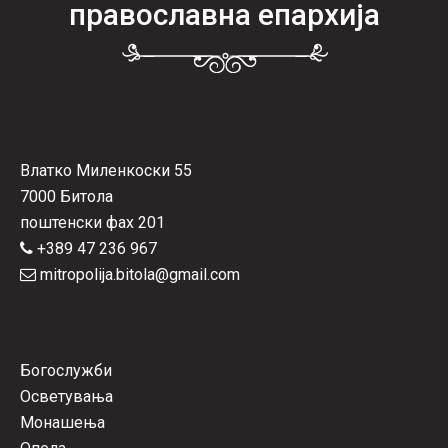
православна епархија
Влатко Миленкоски 55
7000 Битола
поштенски фах 201
+389 47 236 967
mitropolija.bitola@gmail.com
Богослужби
Осветувања
Монашења