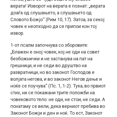
верата! Изворот на верата е познат: „верата
доаѓа од слушањето, а слушањето од
Словото Божјо“ (Рим 10, 17). Затоа, за секој
човек е неопходно да се припои кон тој
извор.
1-от псалм започнува со зборовите:
„Блажен е оној човек, кој не оди на совет
безбожнички и не застанува на пат на
грешници, и не седи во друштво на
развратници, но во законот Господов е
волјата негова, и во законот Негов дење и
ноќе се поучува“ (Пс. 1, 1-2). Тука, во првиот
стих, ни се покажани трите положби на
човековото тело: не оди, не стои, не седи. А
понатаму се вели, дека верниот пребива во
Законот Божји и ден и ноќ. То ест, Законот