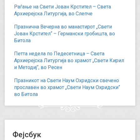
Раѓање на Свети Јован Крстител – Света
Архиерејска Литургија, во Слепче
Празнична Вечерна во манастирот „Свети
Јован Крстител“ – Германски гробишта, во
Битола
Петта недела по Педесетница – Света
Архиерејска Литургија во храмот „Свети Кирил
и Методиј“, во Ресен
Празникот на Свети Наум Охридски свечено
прославен во храмот „Свети Наум Охридски“
во Битола
Фејсбук