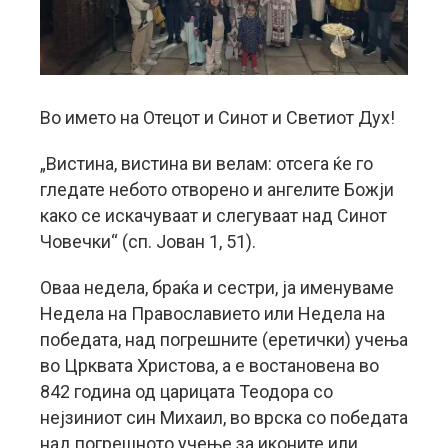
Во името на Отецот и Синот и Светиот Дух!
„Вистина, вистина ви велам: отсега ќе го
гледате небото отворено и ангелите Божји
како се искачуваат и слегуваат над Синот
Човечки“ (сп. Јован 1, 51).
Оваа недела, браќа и сестри, ја именуваме
Недела на Православието или Недела на
победата, над погрешните (еретички) учења
во Црквата Христова, а е востановена во
842 година од царицата Теодора со
нејзиниот син Михаил, во врска со победата
над погрешното учење за иконите или