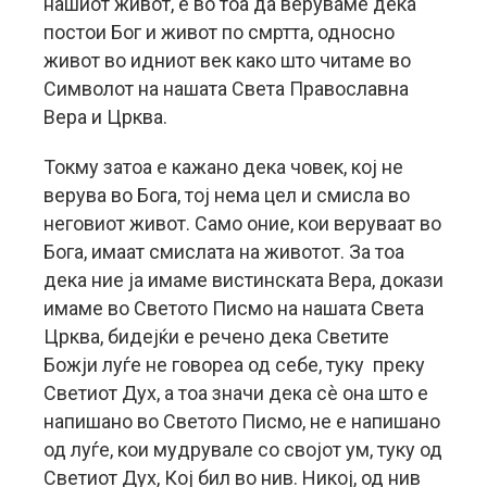
нашиот живот, е во тоа да веруваме дека
постои Бог и живот по смртта, односно
живот во идниот век како што читаме во
Символот на нашата Света Православна
Вера и Црква.
Токму затоа е кажано дека човек, кој не
верува во Бога, тој нема цел и смисла во
неговиот живот. Само оние, кои веруваат во
Бога, имаат смислата на животот. За тоа
дека ние ја имаме вистинската Вера, докази
имаме во Светото Писмо на нашата Света
Црква, бидејќи е речено дека Светите
Божји луѓе не говореа од себе, туку преку
Светиот Дух, а тоа значи дека сè она што е
напишано во Светото Писмо, не е напишано
од луѓе, кои мудрувале со својот ум, туку од
Светиот Дух, Кој бил во нив. Никој, од нив