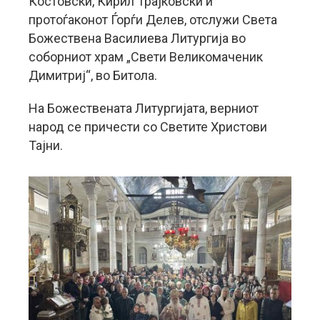
Костовски, Кирил Трајковски и
протоѓаконот Ѓорѓи Делев, отслужи Света
Божествена Василиева Литургија во
соборниот храм „Свети Великомаченик
Димитриј“, во Битола.
На Божествената Литургијата, верниот
народ се причести со Светите Христови
Тајни.