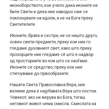
иконоборството, кое учело дека иконите не
биле Свети и дека ние наводно сме се
поклонувале на идоли, а не на Бога преку
Светителите.
Иконите, браќа и сестри, не се ништо друго,
освен свети предмети, преку кои ние го
гледаме духовниот свет, како што преку
прозорците ние гледаме сè што е надвор
од просториите во кои што се наоѓаме.
Иконите се средство, преку кое ние
стигнуваме до првообразите.
Нашата Света Православна Вера, ние
велиме дека е најубавата Вера што постои.
Човекот, ако не верува во Бога, тогаш
неговиот живот нема смисла. Смислата на