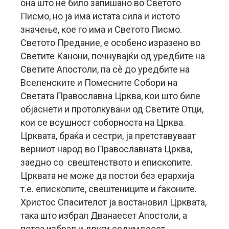
она што не било запишано во Светото
Писмо, но ја има истата сила и истото
значење, кое го има и Светото Писмо.
Светото Предание, е особено изразено во
Светите Канони, почнувајќи од уредбите на
Светите Апостоли, па сè до уредбите на
Вселенските и Помесните Собори на
Светата Православна Црква, кои што биле
објаснети и протолкувани од Светите Отци,
кои се всушност соборноста на Црква.
Црквата, браќа и сестри, ја претставуваат
верниот народ во Православната Црква,
заедно со свештенството и епископите.
Црквата не може да постои без ерархија
т.е. епископите, свештениците и ѓаконите.
Христос Спасителот ја востановил Црквата,
така што избрал Дванаесет Апостоли, а
потоа избрал и други седумдесет