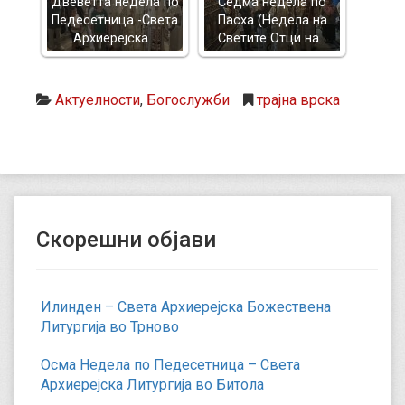
Двеветта недела по
Седма недела по
Педесетница -Света
Пасха (Недела на
Архиерејска…
Светите Отци на…
Актуелности
,
Богослужби
трајна врска
Скорешни објави
Илинден – Света Архиерејска Божествена
Литургија во Трново
Осма Недела по Педесетница – Света
Архиерејска Литургија во Битола