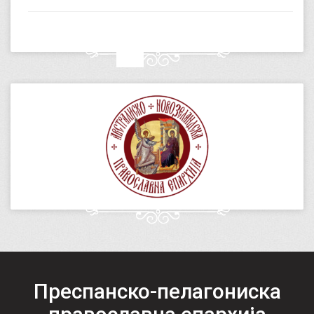
Преспанско-пелагониска