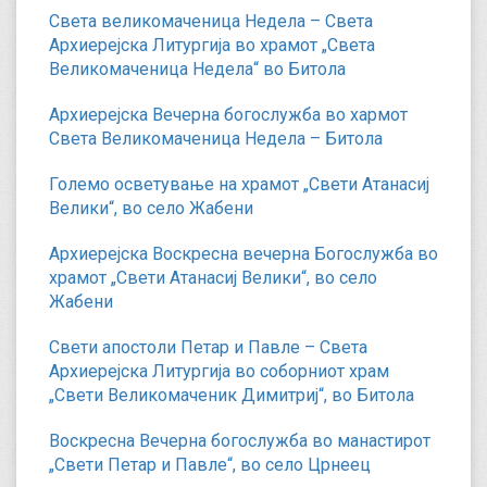
Света великомаченица Недела – Света
Архиерејска Литургија во храмот „Света
Великомаченица Недела“ во Битола
Архиерејска Вечерна богослужба во хармот
Света Великомаченица Недела – Битола
Големо осветување на храмот „Свети Атанасиј
Велики“, во село Жабени
Архиерејска Воскресна вечерна Богослужба во
храмот „Свети Атанасиј Велики“, во село
Жабени
Свети апостоли Петар и Павле – Света
Архиерејска Литургија во соборниот храм
„Свети Великомаченик Димитриј“, во Битола
Воскресна Вечерна богослужба во манастирот
„Свети Петар и Павле“, во село Црнеец