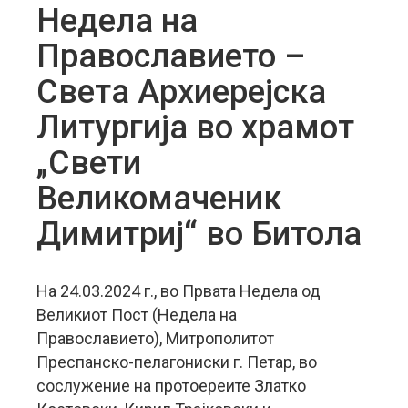
Недела на
Православието –
Света Архиерејска
Литургија во храмот
„Свети
Великомаченик
Димитриј“ во Битола
На 24.03.2024 г., во Првата Недела од
Великиот Пост (Недела на
Православието), Митрополитот
Преспанско-пелагониски г. Петар, во
сослужение на протоереите Златко