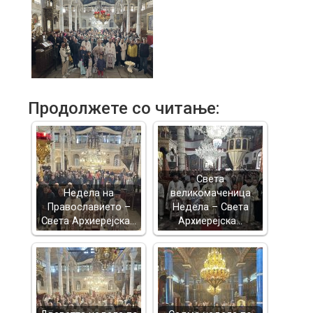
Продолжете со читање:
Света
Недела на
великомаченица
Православието –
Недела – Света
Света Архиерејска…
Архиерејска…