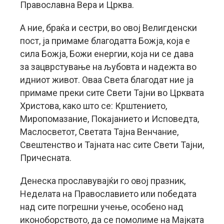
Православна Вера и Црква.
А ние, браќа и сестри, во овој Велигденски
пост, ја примаме благодатта Божја, која е
сила Божја, Божи енергии, која ни се дава
за зацврстување на љубовта и надежта во
идниот живот. Оваа Света благодат ние ја
примаме преки сите Свети Тајни во Црквата
Христова, како што се: Крштението,
Миропомазание, Покајанието и Исповедта,
Маслосветот, Светата Тајна Венчaние,
Свештенство и Тајната нас сите Свети Тајни,
Причесната.
Денеска прославувајќи го овој празник,
Неделата на Православието или победата
над сите погрешни учење, особено над
иконоборството, да се помолиме на Мајката