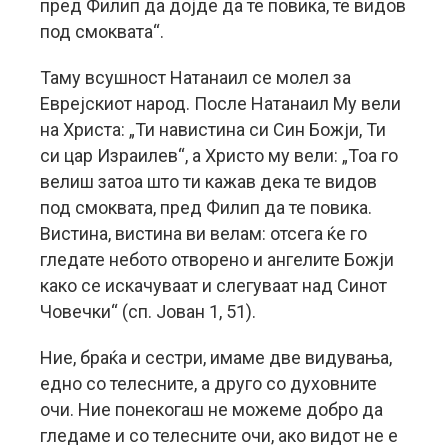
пред Филип да дојде да те повика, те видов
под смоквата“.
Таму всушност Натанаил се молел за
Еврејскиот народ. После Натанаил Му вели
на Христа: „Ти навистина си Син Божји, Ти
си цар Израилев“, а Христо му вели: „Тоа го
велиш затоа што ти кажав дека те видов
под смоквата, пред Филип да те повика.
Вистина, вистина ви велам: отсега ќе го
гледате небото отворено и ангелите Божји
како се искачуваат и слегуваат над Синот
Човечки“ (сп. Јован 1, 51).
Ние, браќа и сестри, имаме две видувања,
едно со телесните, а друго со духовните
очи. Ние понекогаш не можеме добро да
гледаме и со телесните очи, ако видот не е