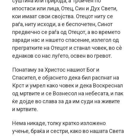
суштина или природа, а Троичен по
ипостаси или лица, Отец, Син и Дух Свети,
кои имаат свои својства. Отецот ниту се
раѓа, ниту исходи, а е беспочетен, Синот
предвечно се раѓа од Отецот, а во времето
заради нас и нашето спасение, излегол од
прегратките на Отецот и станал човек, во сè
еднаков со нас луѓето, освен во гревот.
Понатаму за Христос нашиот Бог и
Спасител, е објаснето дека бил распнат на
Крст и умрел како човек и дека Воскреснал
од мртвите и се Вознесол на небесата, и пак
ќе дојде во слава за да им суди на живите
и мртвите.
Нема никаде, толку кратко изложено
учење, браќа и сестри, како во нашата Света