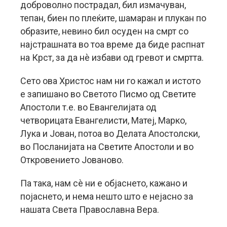
доброволно пострадал, бил измачуван,
тепан, биен по плеќите, шамаран и плукан по
образите, невино бил осуден на смрт со
најстрашната во тоа време да биде распнат
на Крст, за да нè избави од гревот и смртта.
Сето ова Христос нам ни го кажал и истото
е запишано во Светото Писмо од Светите
Апостоли т.е. во Евангелијата од
четворицата Евангелисти, Матеј, Марко,
Лука и Јован, потоа во Делата Апостолски,
во Посланијата на Светите Апостоли и во
Откровението Јованово.
Па така, нам сè ни е објаснето, кажано и
појаснето, и нема нешто што е нејасно за
нашата Света Православна Вера.