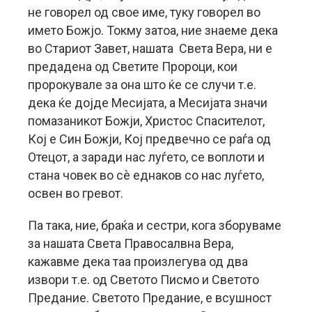
не говорел од свое име, туку говорел во
името Божјо. Токму затоа, ние знаеме дека
во Стариот Завет, нашата Света Вера, ни е
предадена од Светите Пророци, кои
пророкувале за она што ќе се случи т.е.
дека ќе дојде Месијата, а Месијата значи
помазаникот Божји, Христос Спасителот,
Кој е Син Божји, Кој предвечно се раѓа од
Отецот, а заради нас луѓето, се воплоти и
стана човек во сè еднаков со нас луѓето,
освен во гревот.
Па така, ние, браќа и сестри, кога зборуваме
за нашата Света Правосалвна Вера,
кажавме дека таа произлегува од два
извори т.е. од Светото Писмо и Светото
Предание. Светото Предание, е всушност