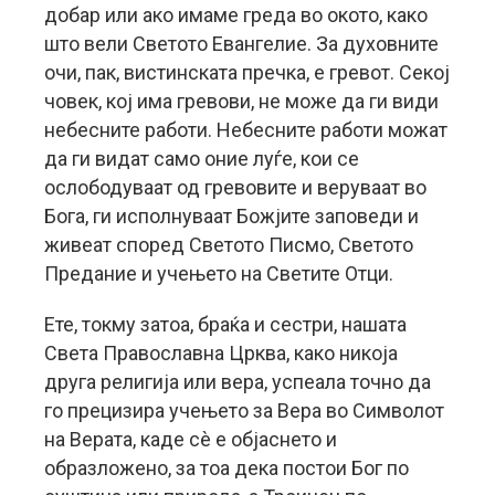
добар или ако имаме греда во окото, како
што вели Светото Евангелие. За духовните
очи, пак, вистинската пречка, е гревот. Секој
човек, кој има гревови, не може да ги види
небесните работи. Небесните работи можат
да ги видат само оние луѓе, кои се
ослободуваат од гревовите и веруваат во
Бога, ги исполнуваат Божјите заповеди и
живеат според Светото Писмо, Светото
Предание и учењето на Светите Отци.
Ете, токму затоа, браќа и сестри, нашата
Света Православна Црква, како никоја
друга религија или вера, успеала точно да
го прецизира учењето за Вера во Символот
на Верата, каде сè е објаснето и
образложено, за тоа дека постои Бог по