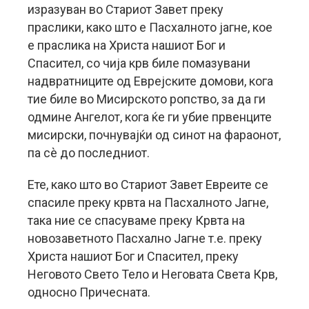
изразуван во Стариот Завет преку
праслики, како што е Пасхалното јагне, кое
е праслика на Христа нашиот Бог и
Спасител, со чија крв биле помазувани
надвратниците од Еврејските домови, кога
тие биле во Мисирското ропство, за да ги
одмине Ангелот, кога ќе ги убие првенците
мисирски, почнувајќи од синот на фараонот,
па сè до последниот.
Ете, како што во Стариот Завет Евреите се
спасиле преку крвта на Пасхалното Јагне,
така ние се спасуваме преку Крвта на
новозаветното Пасхално Јагне т.е. преку
Христа нашиот Бог и Спасител, преку
Неговото Свето Тело и Неговата Света Крв,
односно Причесната.