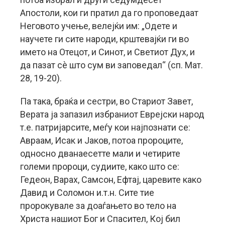
Апостоли, кои ги пратил да го проповедаат
Неговото учење, велејќи им: „Одете и
научете ги сите народи, крштевајќи ги во
името на Отецот, и Синот, и Светиот Дух, и
да пазат сè што сум ви заповедал“ (сп. Мат.
28, 19-20).
Па така, браќа и сестри, во Стариот Завет,
Верата ја запазил избраниот Еврејски народ
т.е. патријарсите, меѓу кои најпознати се:
Авраам, Исак и Јаков, потоа пророците,
односно дванаесетте мали и четирите
големи пророци, судиите, како што се:
Гедеон, Варах, Самсон, Ефтај, царевите како
Давид и Соломон и.т.н. Сите тие
пророкувале за доаѓањето во тело на
Христа нашиот Бог и Спасител, Кој бил