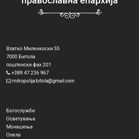
православна епархија
Влатко Миленкоски 55
7000 Битола
поштенски фах 201
+389 47 236 967
mitropolija.bitola@gmail.com
Богослужби
Осветувања
Монашења
Опела