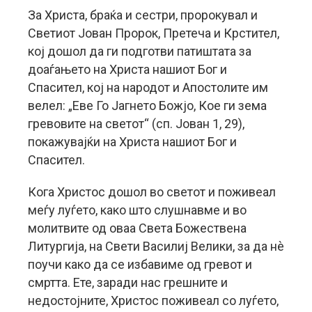
За Христа, браќа и сестри, пророкувал и
Светиот Јован Пророк, Претеча и Крстител,
кој дошол да ги подготви патиштата за
доаѓањето на Христа нашиот Бог и
Спасител, кој на народот и Апостолите им
велел: „Еве Го Јагнето Божјо, Кое ги зема
гревовите на светот“ (сп. Јован 1, 29),
покажувајќи на Христа нашиот Бог и
Спасител.
Кога Христос дошол во светот и поживеал
меѓу луѓето, како што слушнавме и во
молитвите од оваа Света Божествена
Литургија, на Свети Василиј Велики, за да нè
поучи како да се избавиме од гревот и
смртта. Ете, заради нас грешните и
недостојните, Христос поживеал со луѓето,