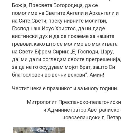
Божја, Пресвета Богородица, да се
помолиме на Светите Ангели и Архангели и
на Сите Свети, преку нивните молитви,
Господ наш Исус Христос, да ни даде
вистински дух и да се покаеме за нашите
гревови, како што се молиме во молитвата
на Свети Ефрем Сирин: „Еј Господи, Цару,
дај ми да ги согледам своите прегрешенија,
за да не го осудувам мојот брат, зашто Си
благословен во вечни векови“. Амин!
Честит нека е празникот и за многу години.
Митрополит Преспанско-пелагониски
и Администратор Австралиско-
новозеландски г. Петар