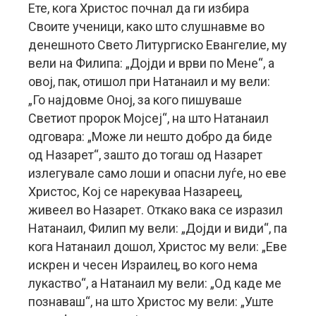
Ете, кога Христос почнал да ги избира
Своите ученици, како што слушнавме во
денешното Свето Литургиско Евангелие, му
вели на Филипа: „Дојди и врви по Мене“, а
овој, пак, отишол при Натанаил и му вели:
„Го најдовме Оној, за кого пишуваше
Светиот пророк Мојсеј“, на што Натанаил
одговара: „Може ли нешто добро да биде
од Назарет“, зашто до тогаш од Назарет
излегувале само лоши и опасни луѓе, но еве
Христос, Кој се нарекуваа Назареец,
живеел во Назарет. Откако вака се изразил
Натанаил, Филип му вели: „Дојди и види“, па
кога Натанаил дошол, Христос му вели: „Еве
искрен и чесен Израилец, во кого нема
лукаство“, а Натанаил му вели: „Од каде ме
познаваш“, на што Христос му вели: „Уште