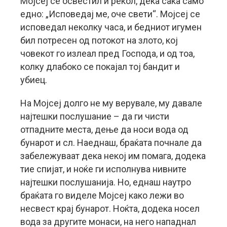
Мојсеј се освестил и рекол, дека сака само
едно: „Исповедај ме, оче свети“. Мојсеј се
исповедал неколку часа, и бедниот игумен
бил потресен од потокот на злото, кој
човекот го излеал пред Господа, и од тоа,
колку длабоко се покајал тој бандит и
убиец.
На Мојсеј долго не му верувале, му давале
најтешки послушание – да ги чисти
отпадните места, дење да носи вода од
бунарот и сл. Наеднаш, браќата почнале да
забележуваат дека некој им помага, додека
тие спијат, и ноќе ги исполнува нивните
најтешки послушанија. Но, еднаш наутро
браќата го виделе Мојсеј како лежи во
несвест крај бунарот. Ноќта, додека носел
вода за другите монаси, на него нападнал