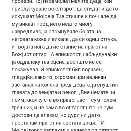
провери. Тој ги замолил малите деца, кои
прислужувале во олтарот, да отидат и да го
искушаат Мојсеја.Тие отишле и почнале да
му викаат пред него нешто многу
навредливо, ја спомнувале бојата на
неговата кожа и викале „да си одиш оттука,
и твојата нога да не стапне на прагот на
Божјиот олтар“. А епископот, набљудувајќи
ја оддалеку таа сцена, воопшто не се
покажувал. И епископот бил поразен,
гледајќи, како тој огромен црн великан
застанал на колена пред децата, ја спуштил
главата до земјата и рекол: „Вие немате ни
поим, кколку сте во право. Јас – сум голем
грешник, и не само во олтарот што не сум
достоен да влезам, но дури ни да го
престапам прагот на светата црква“. И
Мојсеј горко заплакал и излегол од олтарот.