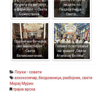
Недела на митарот
недела по
и фарисејот – Светa
Педесетница –
Божествена…
Света…
Празнична Вечерна
во манастирот
Големо осветување
Свети
на храмот „Свети
Великомаченик…
Атанасиј Велики“,…
Поуки - совети
алхохоличар
,
бездомници
,
разбојник
,
свети
Мојсеј Мурин
трајна врска