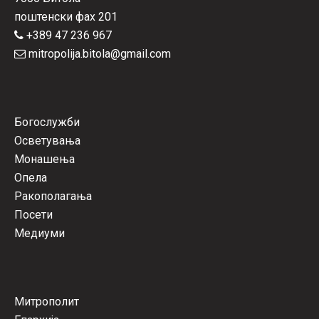
поштенски фах 201
+389 47 236 967
mitropolija.bitola@gmail.com
Богослужби
Осветувања
Монашења
Опела
Ракополагања
Посети
Медиуми
Митрополит