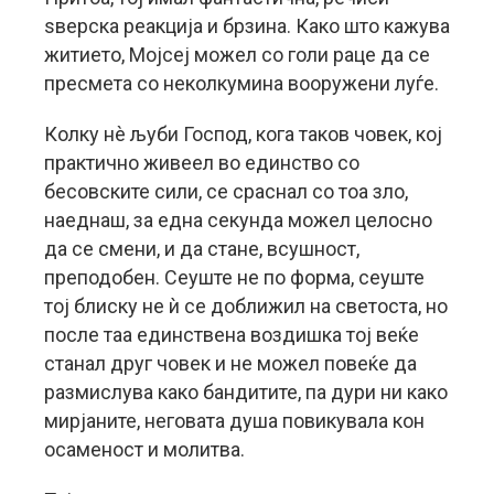
ѕверска реакција и брзина. Како што кажува
житието, Мојсеј можел со голи раце да се
пресмета со неколкумина вооружени луѓе.
Колку нè љуби Господ, кога таков човек, кој
практично живеел во единство со
бесовските сили, се сраснал со тоа зло,
наеднаш, за една секунда можел целосно
да се смени, и да стане, всушност,
преподобен. Сеуште не по форма, сеуште
тој блиску не ѝ се доближил на светоста, но
после таа единствена воздишка тој веќе
станал друг човек и не можел повеќе да
размислува како бандитите, па дури ни како
мирјаните, неговата душа повикувала кон
осаменост и молитва.