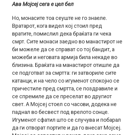
Ава Мојсеј сега е цел бел
Но, монасите тоа сеуште не го знаеле.
Вратарот, кога видел кој стоил пред
вратите, помислил дека браќата ги чека
смрт. Сите монаси заедно во манастирот не
би можеле да се справат со тој бандит, а
можеби и неговата армија била некаде во
близина. Браќата на манастирот отишле да
се подготват за смртта: ги затвориле сите
катанци, и на чело со игуменот спокојно се
причестиле пред смртта, се поздравиле и
се спремиле да се преселат во другиот
свет. А Мојсеј стоел со часови, додека не
паднал во бесвест под врелото сонце.
Игуменот сфатил што се случува и побарал
да ги отворат портите и да го внесат Мојсеј.