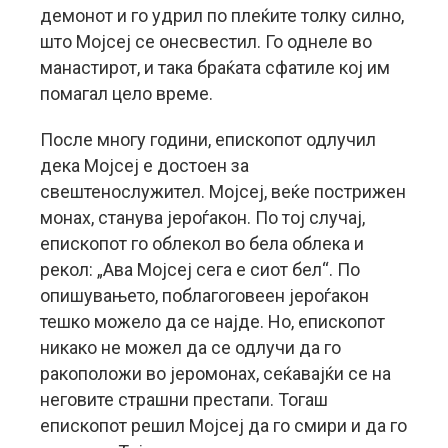
демонот и го удрил по плеќите толку силно,
што Мојсеј се онесвестил. Го однеле во
манастирот, и така браќата сфатиле кој им
помагал цело време.
После многу години, епископот одлучил
дека Мојсеј е достоен за
свештенослужител. Мојсеј, веќе пострижен
монах, станува јероѓакон. По тој случај,
епископот го облекол во бела облека и
рекол: „Ава Мојсеј сега е сиот бел“. По
опишувањето, поблагоговеен јероѓакон
тешко можело да се најде. Но, епископот
никако не можел да се одлучи да го
ракоположи во јеромонах, сеќавајќи се на
неговите страшни престапи. Тогаш
епископот решил Мојсеј да го смири и да го