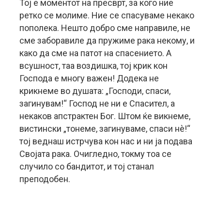
Тој е моментот на пресврт, за кого ние
ретко се молиме. Ние се спасуваме некако
пополека. Нешто добро сме направиле, не
сме заборавиле да пружиме рака некому, и
како да сме на патот на спасението. А
всушност, таа воздишка, тој крик кон
Господа е многу важен! Додека не
крикнеме во душата: „Господи, спаси,
загинувам!“ Господ не ни е Спасител, а
некаков апстрактен Бог. Штом ќе викнеме,
вистински „тонеме, загинуваме, спаси нè!“
тој веднаш истрчува кон нас и ни ја подава
Својата рака. Очигледно, токму тоа се
случило со бандитот, и тој станал
преподобен.