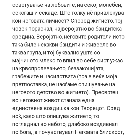
осветување на лебовите, на секој молебен,
секогаш и секаде. Што толку нè привлекува
кон неговата личност? Според житието, тој
човек пораснал, најверојатно во бандитска
средина. Веројатно, неговите родители исто
така биле некакви бандити и живееле во
таква група, и тој буквално уште со
мајчиното млеко го впил во себе сиот ужас
на крвопролевањето, беззаконијата,
грабежите и насилствата (тоа е веќе моја
претпоставка, не наоѓаме опишување на
неговото детство во житието). Пресвртен
во неговиот живот станала една
единствена воздишка кон Творецот. Сред
ноќ, како што опишува житието, тој
погледнал во небото, длабоко воздивнал
по Бога, ја почувствувал Неговата блискост,