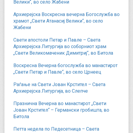
Велики“, во село Жабени
Архиерејска Воскресна вечерна Богослужба во
храмот „Свети Атанасиј Велики“, во село
Жабени
Свети апостоли Петар и Павле – Света
Архиерејска Литургија во соборниот храм
„Свети Великомаченик Димитриј“, во Битола
Воскресна Вечерна богослужба во манастирот
„Свети Петар и Павле“, во село Црнеец
Раѓање на Свети Јован Крстител – Света
Архиерејска Литургија, во Слепче
Празнична Вечерна во манастирот „Свети
Јован Крстител“ – Германски гробишта, во
Битола
Петта недела по Педесетница – Света