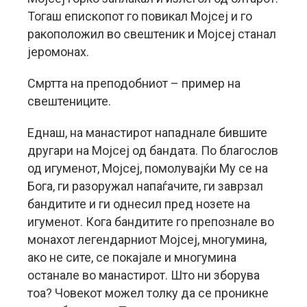
Тогаш епископот го повикал Мојсеј и го
ракоположил во свештеник и Мојсеј станал
јеромонах.
Смртта на преподобниот – пример на
свештениците.
Еднаш, на манастирот нападнале бившите
другари на Мојсеј од бандата. По благослов
од игуменот, Мојсеј, помолувајќи Му се на
Бога, ги разоружал напаѓачите, ги заврзал
бандитите и ги однесил пред нозете на
игуменот. Кога бандитите го препознале во
монахот легендарниот Мојсеј, многумина,
ако не сите, се покајале и многумина
останале во манастирот. Што ни зборува
тоа? Човекот можел толку да се проникне