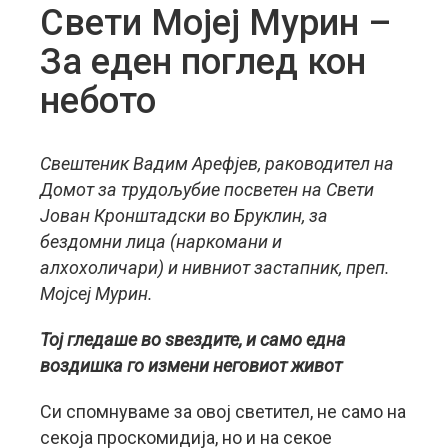
Свети Мојеј Мурин –
За еден поглед кон
небото
Свештеник Вадим Арефјев, раководител на
Домот за трудољубие посветен на Свети
Јован Кронштадски во Бруклин, за
бездомни лица (наркомани и
алхохоличари) и нивниот застапник, преп.
Мојсеј Мурин.
Тој гледаше во ѕвездите, и само една
воздишка го измени неговиот живот
Си спомнуваме за овој светител, не само на
секоја проскомидија, но и на секое