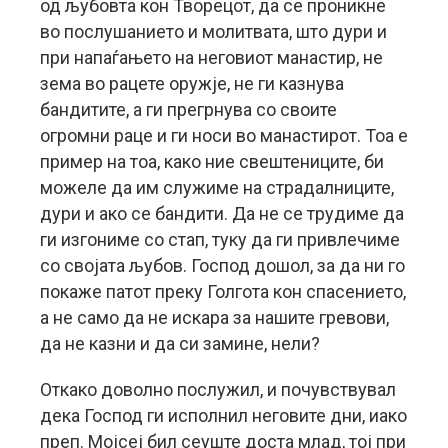
од љубовта кон Творецот, да се проникне
во послушанието и молитвата, што дури и
при напаѓањето на неговиот манастир, не
зема во рацете оружје, не ги казнува
бандитите, а ги прегрнува со своите
огромни раце и ги носи во манастирот. Тоа е
пример на тоа, како ние свештениците, би
можеле да им служиме на страдалниците,
дури и ако се бандити. Да не се трудиме да
ги изгониме со стап, туку да ги привлечиме
со својата љубов. Господ дошол, за да ни го
покаже патот преку Голгота кон спасението,
а не само да не искара за нашите гревови,
да не казни и да си замине, нели?
Откако доволно послужил, и почувствувал
дека Господ ги исполнил неговите дни, иако
преп. Мојсеј бил сеуште доста млад, тој при