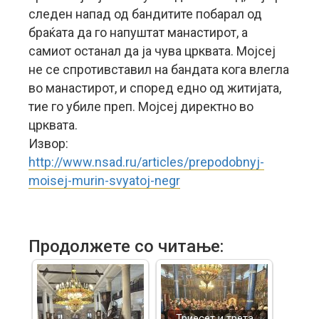
следен напад од бандитите побарал од
браќата да го напуштат манастирот, а
самиот останал да ја чува црквата. Мојсеј
не се спротивставил на бандата кога влегла
во манастирот, и според едно од житијата,
тие го убиле преп. Мојсеј директно во
црквата.
Извор:
http://www.nsad.ru/articles/prepodobnyj-
moisej-murin-svyatoj-negr
Продолжете со читање:
Триесет и трета