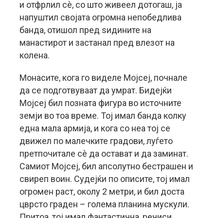
и отфрлил сè, со што живеел дотогаш, ја
напуштил својата огромна непобедлива
банда, отишол пред ѕидините на
манастирот и застанал пред влезот на
колена.
Монасите, кога го виделе Мојсеј, почнале
да се подготвуваат да умрат. Бидејќи
Мојсеј бил позната фигура во источните
земји во тоа време. Тој имал банда колку
една мала армија, и кога со неа тој се
движел по малечките градови, луѓето
претпочитале сè да остават и да заминат.
Самиот Мојсеј, бил апсолутно бестрашен и
свиреп воин. Судејќи по описите, тој имал
огромен раст, околу 2 метри, и бил доста
цврсто граден – голема планина мускули.
Притоа, тој имал фантастична, речиси