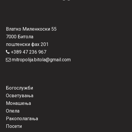
Влатко Миленкоски 55
7000 Битола
поштенски фах 201
+389 47 236 967
mitropolija.bitola@gmail.com
Богослужби
Осветувања
Монашења
Опела
Ракополагања
Посети