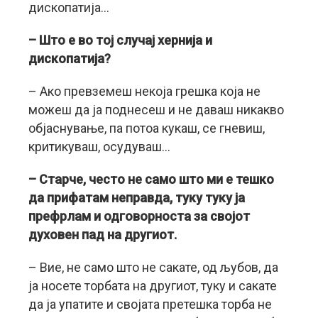
дископатија…
– Што е во тој случај хернија и
дископатија?
– Ако превземеш некоја грешка која не
можеш да ја поднесеш и не даваш никакво
објаснување, па потоа кукаш, се гневиш,
критикуваш, осудуваш…
– Старче, често не само што ми е тешко
да прифатам неправда, туку туку ја
префрлам и одговорноста за својот
духовен пад на другиот.
– Вие, не само што не сакате, од љубов, да
ја носете торбата на другиот, туку и сакате
да ја упатите и својата претешка торба не