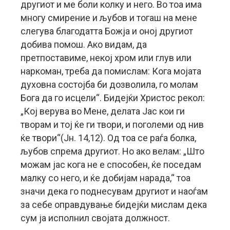
другиот и ме боли колку и него
. Во тоа има
многу смирение и љубов и тогаш на мене
слегува благодатта Божја и оној другиот
добива помош. Ако видам, да
претпоставиме, некој хром или глув или
наркоман, треба да помислам: Кога мојата
духовна состојба би дозволила, го молам
Бога да го исцели“. Бидејќи Христос рекол:
„Кој верува во Мене, делата Јас кои ги
творам и тој ќе ги твори, и поголеми од нив
ќе твори“(Јн. 14,12). Од тоа се раѓа болка,
љубов спрема другиот. Но ако велам: „Што
можам јас кога не е способен, ќе поседам
малку со него, и ќе добијам нарада,“ тоа
значи дека го поднесувам другиот и наоѓам
за себе оправдување бидејќи мислам дека
сум ја исполнил својата должност.