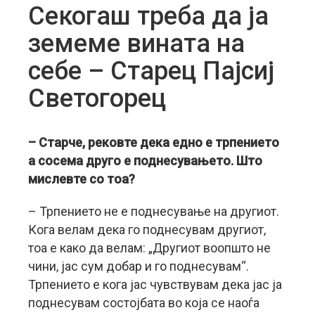
Секогаш треба да ја
земеме вината на
себе – Старец Пајсиј
Светогорец
– Старче, рековте дека едно е трпението
а сосема друго е поднесувањето. Што
мислевте со тоа?
– Трпението не е поднесување на другиот.
Кога велам дека го поднесувам другиот,
тоа е како да велам: „Другиот воопшто не
чини, јас сум добар и го поднесувам“.
Трпението е кога јас чувствувам дека јас ја
поднесувам состојбата во која се наоѓа