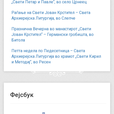
„Свети Петар и Павле“, во село Црнеец
Раѓање на Свети Јован Крстител – Света
Архиерејска Литургија, во Слепче
Празнична Вечерна во манастирот „Свети
Јован Крстител“ – Германски гробишта, во
Битола
Петта недела по Педесетница – Света
Архиерејска Литургија во храмот „Свети Кирил
и Методиј“, во Ресен
Фејсбук