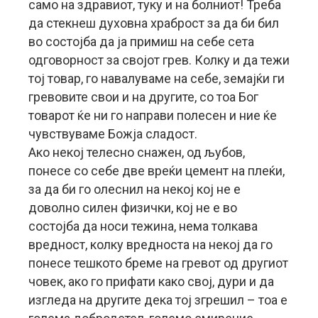
само на здравиот, туку и на болниот! Треба
да стекнеш духовна храброст за да би бил
во состојба да ја примиш на себе сета
одговорност за својот грев. Колку и да тежи
тој товар, го навалуваме на себе, земајќи ги
гревовите свои и на другите, со тоа Бог
товарот ќе ни го направи полесен и ние ќе
чувствуваме Божја сладост.
Ако некој телесно снажен, од љубов,
понесе со себе две вреќи цемент на плеќи,
за да би го олеснил на некој кој нe е
доволно силен физички, кој не е во
состојба да носи тежина, нема толкава
вредност, колку вредноста на некој да го
понесе тешкото бреме на гревот од другиот
човек, ако го прифати како свој, дури и да
изгледа на другите дека тој згрешил – тоа е