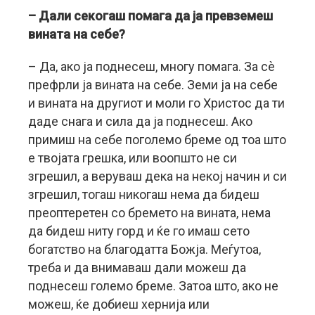
– Дали секогаш помага да ја превземеш
вината на себе?
– Да, ако ја поднесеш, многу помага. За сѐ
префрли ја вината на себе. Земи ја на себе
и вината на другиот и моли го Христос да ти
даде снага и сила да ја поднесеш. Ако
примиш на себе поголемо бреме од тоа што
е твојата грешка, или воопшто не си
згрешил, а веруваш дека на некој начин и си
згрешил, тогаш никогаш нема да бидеш
преоптеретен со бремето на вината, нема
да бидеш ниту горд и ќе го имаш сето
богатство на благодатта Божја. Меѓутоа,
треба и да внимаваш дали можеш да
поднесеш големо бреме. Затоа што, ако не
можеш, ќе добиеш хернија или