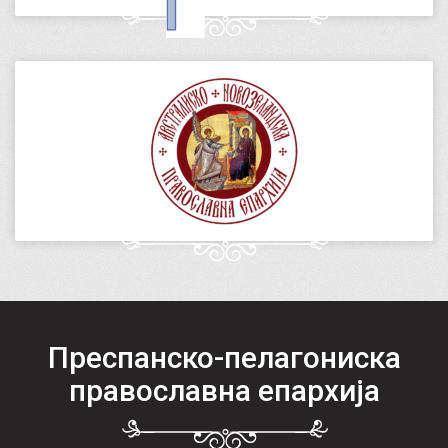
Преспанско-пелагониска
православна епархија