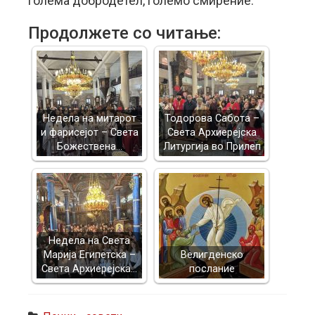
голема добродетел, големо смирение.
Продолжете со читање:
Недела на митарот
Тодорова Сабота –
и фарисејот – Светa
Света Архиерејска
Божествена…
Литургија во Прилеп
Недела на Света
Марија Египетска –
Велигденско
Света Архиерејска…
послание