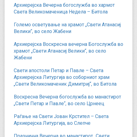
Архиерејска Вечерна богослужба во хармот
Света Великомаченица Недела – Битола
Големо осветување на храмот „Свети Атанасиј
Велики“, во село Жабени
Архиерејска Воскресна вечерна Богослужба во
храмот „Свети Атанасиј Велики“, во село
Жабени
Свети апостоли Петар и Павле – Света
Архиерејска Литургија во соборниот храм
„Свети Великомаченик Димитриј“, во Битола
Воскресна Вечерна богослужба во манастирот
„Свети Петар и Павле“, во село Црнеец
Раѓање на Свети Јован Крстител – Света
Архиерејска Литургија, во Слепче
Празнична Вечерна во манастирот „Свети