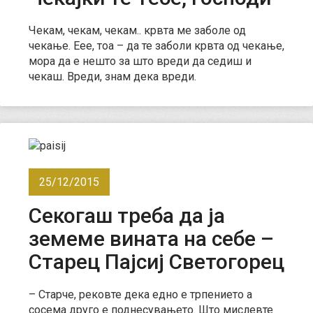
Чекам, чекам, чекам.. крвта ме заболе од
чекање. Еее, тоа – да те заболи крвта од чекање,
мора да е нешто за што вреди да седиш и
чекаш. Вреди, знам дека вреди.
25/12/2015
Секогаш треба да ја
земеме вината на себе –
Старец Пајсиј Светогорец
– Старче, рековте дека едно е трпението а
сосема друго е поднесувањето. Што мислевте