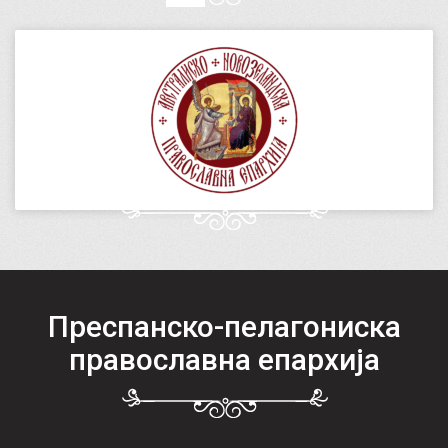
Преспанско-пелагониска
православна епархија