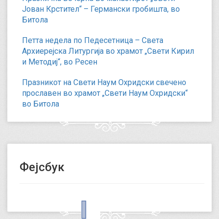
Јован Крстител“ – Германски гробишта, во
Битола
Петта недела по Педесетница – Света
Архиерејска Литургија во храмот „Свети Кирил
и Методиј“, во Ресен
Празникот на Свети Наум Охридски свечено
прославен во храмот „Свети Наум Охридски“
во Битола
Фејсбук