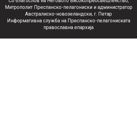
Со благослов на Неговото Високопреосвештенство,
Митрополит Преспанско-пелагониски и администратор
Австралиско-новозеландски, г. Петар
Информативна служба на Преспанско-пелагониската
православна епархија