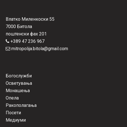
Влатко Миленкоски 55
7000 Битола
поштенски фах 201
+389 47 236 967
mitropolija.bitola@gmail.com
Богослужби
Осветувања
Монашења
Опела
Ракополагања
Посети
Медиуми