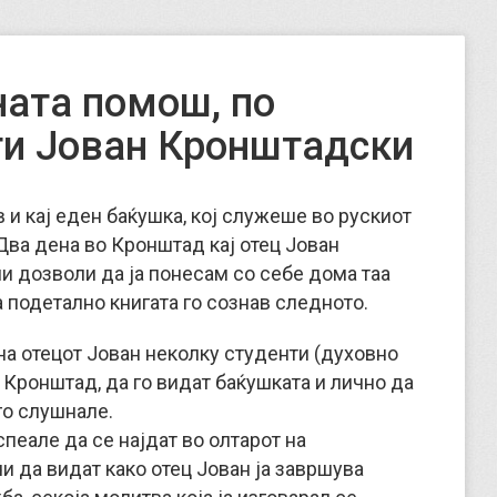
ната помош, по
ти Јован Кронштадски
 и кај еден баќушка, кој служеше во рускиот
„Два дена во Кронштад кај отец Јован
и дозволи да ја понесам со себе дома таа
ја подетално книгата го сознав следното.
 на отецот Јован неколку студенти (духовно
 Кронштад, да го видат баќушката и лично да
го слушнале.
пеале да се најдат во олтарот на
и да видат како отец Јован ја завршува