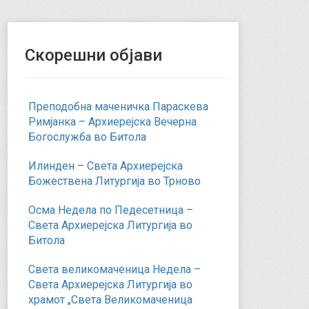
Скорешни објави
Преподобна маченичка Параскева
Римјанка – Архиерејска Вечерна
Богослужба во Битола
Илинден – Света Архиерејска
Божествена Литургија во Трново
Осма Недела по Педесетница –
Света Архиерејска Литургија во
Битола
Света великомаченица Недела –
Света Архиерејска Литургија во
храмот „Света Великомаченица