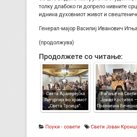
толку длабоко ги допрело нивните срца
иднина духовниот живот и свештеничк
Генерал-мајор Василиј Иванович Игњ
(продолжува)
Продолжете со читање:
Света Архиерејска
Раѓање на Свети
Литургија во храмот
Јован Крстител –
„Света Троица“…
Празнична Вечерн
Поуки - совети
Свети Јован Кронш