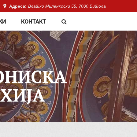
Адреса:
Влатко Миленкоски 55, 7000 Битола
КИ
КОНТАКТ
ОНИСКА
ХИЈА