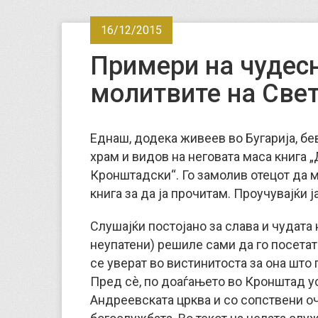
16/12/2015
Примери на чудес
молитвите на Све
Еднаш, додека живеев во Бугарија, бев
храм и видов на неговата маса книга 
Кронштадски“. Го замолив отецот да м
книга за да ја прочитам. Проучувајќи 
Слушајќи постојано за слава и чудата
неупатени) решиле сами да го посетат
се уверат во вистинитоста за она што 
Пред сѐ, по доаѓањето во Кронштад ус
Андреевската црква и со сопствени оч