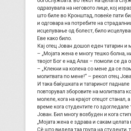
богослужбата. Во текот на целата служ
одразувала на неговото лице, кој изра
што биле во Кронштад, повеќе пати б
и одговара на потребите на страдални
исцелување од болест, било исцелувањ
Еве како било.
Кај отец Јован дошол еден татарин и 
– „Мојата жена е многу тешко болна, 
твојот Бог е над Алах – помоли се да 
– „Клекни на колена со мене да се по
молитвата по мене!“ – рекол отец Јова
И така баќушката и татаринот паднале 
повторувал зборовите на молитвата ко
молеле, кога на крајот отецот станал,
време кога студентите го здогледале т
Јован. Бил многу возбуден и кога стиг
„Мојата жена е здрава и сакам целата
Сѐ што видела таа група на студенти,