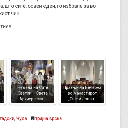
, што сите, освен еден, го избрале за во
иот чин.
атиев
Недела на Сите
Празнична Вечерна
Светии – Света
во манастирот
а…
Архиерејска…
„Свети Јован…
тадски
,
Чуда
трајна врска