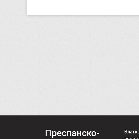
Преспанско-
Влатк