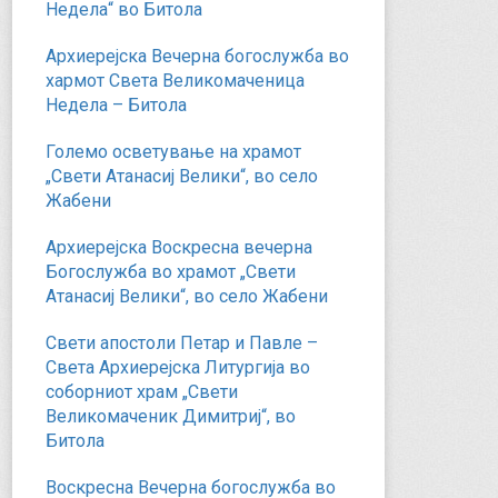
Недела“ во Битола
Архиерејска Вечерна богослужба во
хармот Света Великомаченица
Недела – Битола
Големо осветување на храмот
„Свети Атанасиј Велики“, во село
Жабени
Архиерејска Воскресна вечерна
Богослужба во храмот „Свети
Атанасиј Велики“, во село Жабени
Свети апостоли Петар и Павле –
Света Архиерејска Литургија во
соборниот храм „Свети
Великомаченик Димитриј“, во
Битола
Воскресна Вечерна богослужба во