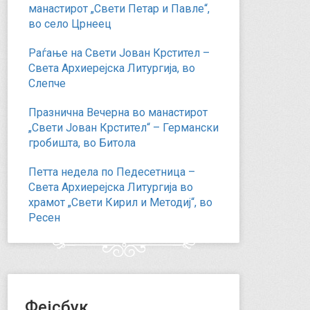
манастирот „Свети Петар и Павле“,
во село Црнеец
Раѓање на Свети Јован Крстител –
Света Архиерејска Литургија, во
Слепче
Празнична Вечерна во манастирот
„Свети Јован Крстител“ – Германски
гробишта, во Битола
Петта недела по Педесетница –
Света Архиерејска Литургија во
храмот „Свети Кирил и Методиј“, во
Ресен
Фејсбук