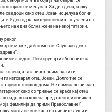
ба, секоја молитва која ја изговарал се
з постојано се менувал. За два дена, колку
иле сведоци како отец Јован исцелува болни
ците. Еден од карактеристичните случаеви на
ето на една болна жена на некој татарин.
му рекол:
никој не може да ѝ помогне. Слушнав дека
оздрави“.
молиме заедно! Повторувај ги зборовите на
н.
на колена, а татаринот внимавал и ги
и ги изговарал отец Јован. Долго тие се
 а татаринот отишол дома. Не поминало ни саат
атаринот како со трчање се враќа кај отец
нал паднал на колена пред отецот и извикал:
 моја фамилија да прими Православие!“
 толку многу се врежало во нивните души и