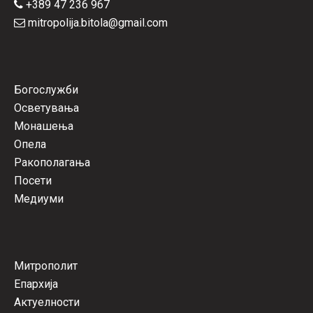
+389 47 236 967
mitropolija.bitola@gmail.com
Богослужби
Осветувања
Монашења
Опела
Ракополагања
Посети
Медиуми
Митрополит
Епархија
Актуелности