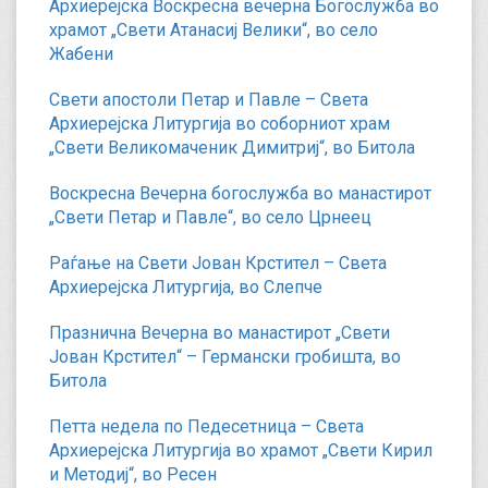
Архиерејска Воскресна вечерна Богослужба во
храмот „Свети Атанасиј Велики“, во село
Жабени
Свети апостоли Петар и Павле – Света
Архиерејска Литургија во соборниот храм
„Свети Великомаченик Димитриј“, во Битола
Воскресна Вечерна богослужба во манастирот
„Свети Петар и Павле“, во село Црнеец
Раѓање на Свети Јован Крстител – Света
Архиерејска Литургија, во Слепче
Празнична Вечерна во манастирот „Свети
Јован Крстител“ – Германски гробишта, во
Битола
Петта недела по Педесетница – Света
Архиерејска Литургија во храмот „Свети Кирил
и Методиј“, во Ресен