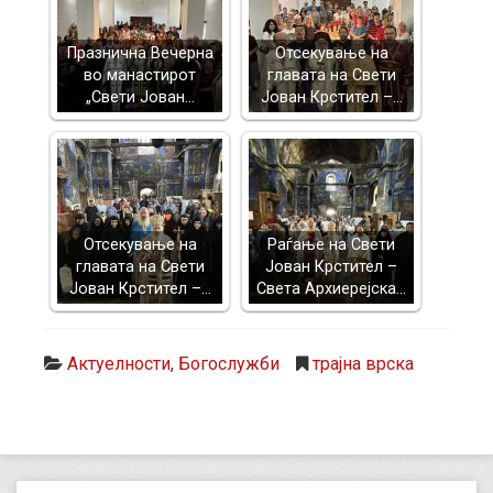
Празнична Вечерна
Отсекување на
во манастирот
главата на Свети
„Свети Јован…
Јован Крстител –…
Отсекување на
Раѓање на Свети
главата на Свети
Јован Крстител –
Јован Крстител –…
Света Архиерејска…
Актуелности
,
Богослужби
трајна врска