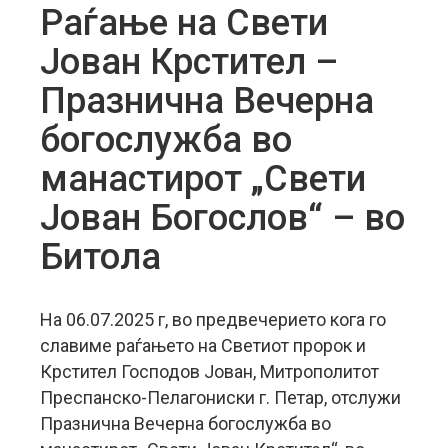
Раѓање на Свети
Јован Крстител –
Празнична Вечерна
богослужба во
манастирот „Свети
Јован Богослов“ – во
Битола
На 06.07.2025 г, во предвечерието кога го
славиме раѓањето на Светиот пророк и
Крстител Господов Јован, Митрополитот
Преспанско-Пелагониски г. Петар, отслужи
Празнична Вечерна богослужба во