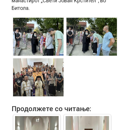
манастирот „Свети Јован Крстител“, во
Битола.
Продолжете со читање: