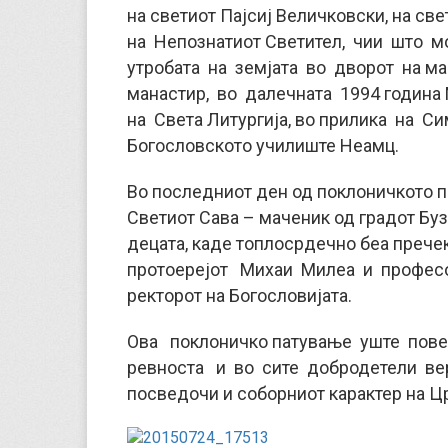
на светиот Пајсиј Величковски, на с
на Непознатиот Светител, чии што 
утробата на земјата во дворот на ма
манастир, во далечната 1994 година
на Света Литургија, во прилика на 
Богословското училиште Неамц.
Во последниот ден од поклоничкото п
Светиот Сава – маченик од градот Буз
децата, каде топлосрдечно беа преч
протоерејот Михаи Милеа и професо
ректорот на Богословијата.
Ова поклоничко патување уште повеќ
ревноста и во сите добродетели вер
посведочи и соборниот карактер на Ц