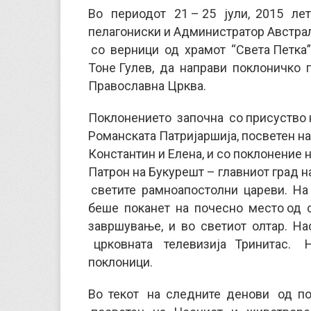
Во периодот 21 – 25 јули, 2015 ле
пелагониски и Администратор Австрал
со верници од храмот “Света Петка”
Тоне Гулев, да направи поклоничко п
Православна Црква.
Поклонението започна со присуство н
Романската Патријаршија, посветен н
Константин и Елена, и со поклонение 
Патрон на Букурешт – главниот град 
светите рамноапостолни цареви. На 
беше поканет на почесно место од 
завршување, и во светиот олтар. Н
црковната телевизија Тринитас. На 
поклоници.
Во текот на следните денови од п