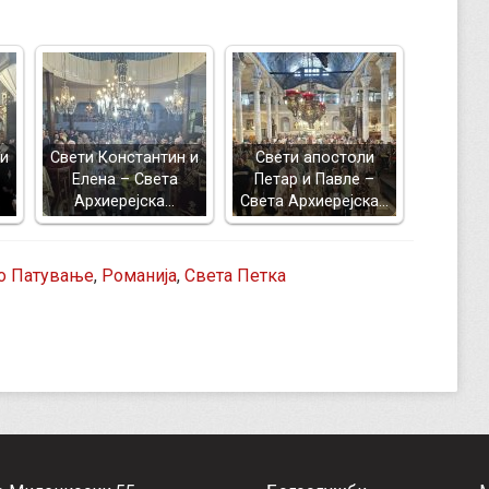
 и
Свети Константин и
Свети апостоли
Елена – Света
Петар и Павле –
Архиерејска…
Света Архиерејска…
о Патување
,
Романија
,
Света Петка