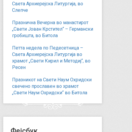
Света Архиерејска Литургија, во
Слепче
Празнична Вечерна во манастирот
„Свети Јован Крстител“ – Германски
гробишта, во Битола
Петта недела по Педесетница –
Света Архиерејска Литургија во
храмот „Свети Кирил и Методиј“, во
Ресен
Празникот на Свети Наум Охридски
свечено прославен во храмот
„Свети Наум Охридски“ во Битола
Фејсбук