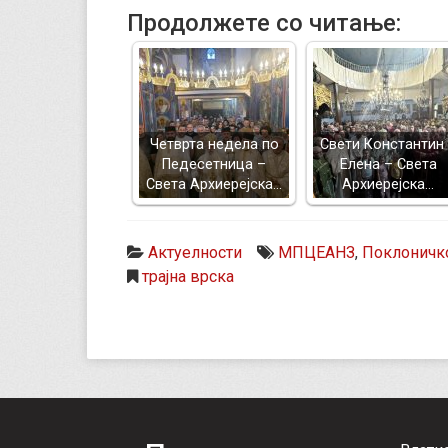
Продолжете со читање:
Четврта недела по
Свети Константин
Педесетница –
Елена – Света
Света Архиерејска…
Архиерејска…
Актуелности
МПЦЕАНЗ
,
Поклоничк
трајна врска