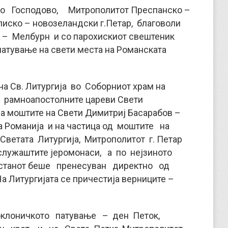
то Господово, Митрополитот Преспанско –
иско – новозеландски г.Петар, благоволи
 – Мелбурн и со парохискиот свештеник
атување на свети места на Романската
а Св. Литургија во Соборниот храм на
а рамноапостолните цареви Свети
на моштите на Свети Димитриј Басарабов –
на Романија и на частица од моштите на
Светата Литургија, Митрополитот г. Петар
служаштите јеромонаси, а по нејзиното
астанот беше пренесуван директно од
Литургијата се причестија верниците –
оклоничкото патување – ден Петок,