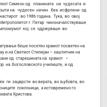
ветиот Симеон од планината на чудесата и
мошти на чудесен начин беа исфрлени од
настирот во 1986 година. Тука, во овој
 Митрополитот г. Петар чиноначалствуваше
Симпозиумот кој се одржуваше во
атување беше посетен храмот посветен на
ау и на Светиот Стилијан – заштитник на
екани од старешината на храмот –
р на Богословското училиште, и од
е ги зацврсти во верата, во љубовта, во
ниците поклоници, а истовремено го
рквата Христова.