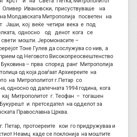
н крст и на Света Петка, Митрополитот
и Оливер Ивановски, присуствуваше на
 на Молдавската Митрополија посветен на
 Јаши, кој веќе четири века е под
елката, односно од денот кога се
вети мошти. Јеромонасите –
оерејот Тоне Гулев да сослужува со нив, а
 прием од Неговото Високопреосвештенство
и Буковина – прва според ранг Митрополија
толица од која доаѓаат Архиереите на
ото на Митрополитот г.Петар со
, односно од далечната 1994 година, кога
 кај Митрополитот г. Теофан – тогашен
 Букурешт и претседател на одделот за
нската Православна Црква.
 Петар, протоереите кои го придружуваа и
астиот Неамц каде се поклонија на моштите