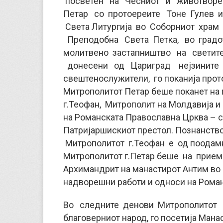
посветен на Чесниот и животворе
Петар со протоереите Тоне Гулев 
Света Литургија во Соборниот храм
Преподобна Света Петка, во градот
молитвено застапништво на светит
донесени од Цариград нејзините с
свештенослужители, го поканија прот
Митрополитот Петар беше поканет на
г.Теофан, Митрополит на Молдавија 
на Романската Православна Црква – с
Патријаршискиот престол. Познанств
Митрополитот г.Теофан е од поодамна
Митрополитот г.Петар беше на прием
Архимандрит на манастирот Антим во
надворешни работи и односи на Рома
Во следните денови Митрополитот г.
благоверниот народ, го посетија Ман