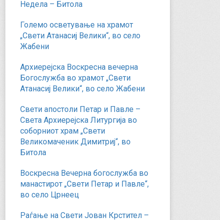
Недела – Битола
Големо осветување на храмот
„Свети Атанасиј Велики“, во село
Жабени
Архиерејска Воскресна вечерна
Богослужба во храмот „Свети
Атанасиј Велики“, во село Жабени
Свети апостоли Петар и Павле –
Света Архиерејска Литургија во
соборниот храм „Свети
Великомаченик Димитриј“, во
Битола
Воскресна Вечерна богослужба во
манастирот „Свети Петар и Павле“,
во село Црнеец
Раѓање на Свети Јован Крстител –