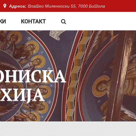
Адреса:
Влатко Миленкоски 55, 7000 Битола
КИ
КОНТАКТ
ОНИСКА
ХИЈА