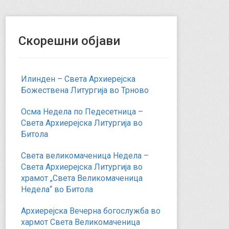
Скорешни објави
Илинден – Света Архиерејска
Божествена Литургија во Трново
Осма Недела по Педесетница –
Света Архиерејска Литургија во
Битола
Света великомаченица Недела –
Света Архиерејска Литургија во
храмот „Света Великомаченица
Недела“ во Битола
Архиерејска Вечерна богослужба во
хармот Света Великомаченица