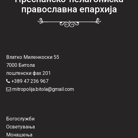
православна епархија
Влатко Миленкоски 55
7000 Битола
поштенски фах 201
+389 47 236 967
mitropolija.bitola@gmail.com
Богослужби
Осветувања
Монашења