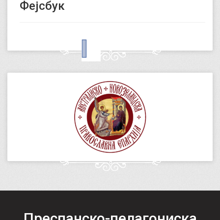
Фејсбук
Преспанско-пелагониска