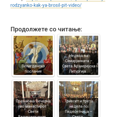
rodzyanko-kak-ya-brosil-pit-video/
Продолжете со читање:
Недела на
Самарјанката –
Велигденско
Света Архиерејска
послание
Литургија…
Празнична Вечерна
Триесет и трета
во манастирот
недела по
Свети
Педесетница –
Великомаченик…
Света…