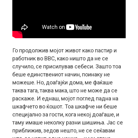
Го продолжив мојот живот како пастир и
работник во BBC, како ништо да не се
случило, се присилував себеси. Зашто тоа
беше единствениот начин, поинаку не
можеше. Но, доаѓајќи дома, ме фаќаше
таква тага, таква мака, што не може да се
раскаже. И еднаш, мојот поглед падна на
шкафчето во ќошот. Тоа шкафче ни беше
специјално за гости, кога некој доаѓаше, и
таму имаше неколку разни шишиња. Јас се
приближив, зедов нешто, не се сеќавам