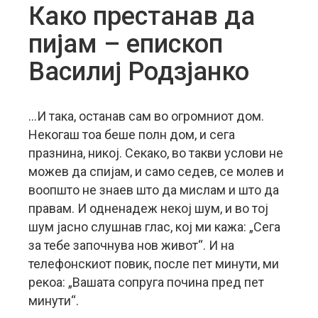
Како престанав да
пијам – епископ
Василиј Родзјанко
…И така, останав сам во огромниот дом.
Некогаш тоа беше полн дом, и сега
празнина, никој. Секако, во такви услови не
можев да спијам, и само седев, се молев и
воопшто не знаев што да мислам и што да
правам. И одненадеж некој шум, и во тој
шум јасно слушнав глас, кој ми кажа: „Сега
за тебе започнува нов живот“. И на
телефонскиот повик, после пет минути, ми
рекоа: „Вашата сопруга почина пред пет
минути“.