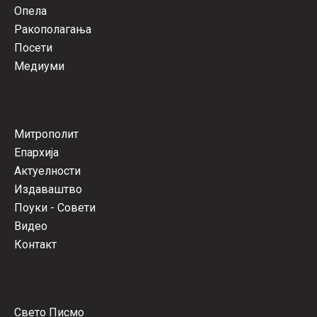
Опела
Ракополагања
Посети
Медиуми
Митрополит
Епархија
Актуелности
Издаваштво
Поуки - Совети
Видео
Контакт
Свето Писмо