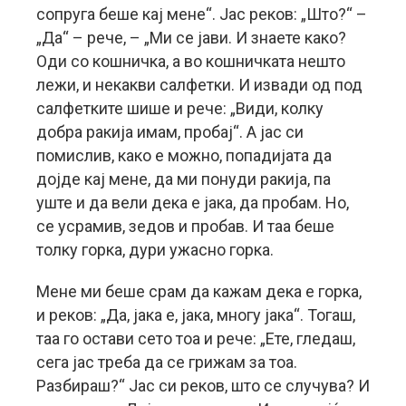
сопруга беше кај мене“. Јас реков: „Што?“ –
„Да“ – рече, – „Ми се јави. И знаете како?
Оди со кошничка, а во кошничката нешто
лежи, и некакви салфетки. И извади од под
салфетките шише и рече: „Види, колку
добра ракија имам, пробај“. А јас си
помислив, како е можно, попадијата да
дојде кај мене, да ми понуди ракија, па
уште и да вели дека е јака, да пробам. Но,
се усрамив, зедов и пробав. И таа беше
толку горка, дури ужасно горка.
Мене ми беше срам да кажам дека е горка,
и реков: „Да, јака е, јака, многу јака“. Тогаш,
таа го остави сето тоа и рече: „Ете, гледаш,
сега јас треба да се грижам за тоа.
Разбираш?“ Јас си реков, што се случува? И