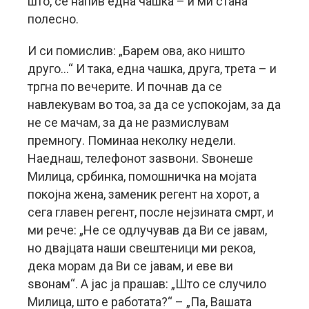
што, се напив една чашка – и ми стана
полесно.
И си помислив: „Барем ова, ако ништо
друго…“ И така, една чашка, друга, трета – и
тргна по вечерите. И почнав да се
навлекувам во тоа, за да се успокојам, за да
не се мачам, за да не размислувам
премногу. Поминаа неколку недели.
Наеднаш, телефонот заѕвони. Ѕвонеше
Милица, србинка, помошничка на мојата
покојна жена, заменик регент на хорот, а
сега главен регент, после нејзината смрт, и
ми рече: „Не се одлучував да Ви се јавам,
но двајцата наши свештеници ми рекоа,
дека морам да Ви се јавам, и еве ви
ѕвонам“. А јас ја прашав: „Што се случило
Милица, што е работата?“ – „Па, Вашата