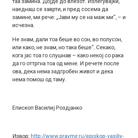
таа замина. Дојде до влезот. Излегувајќи,
наеднаш се заврти, и пред сосема да
замине, ми рече: „Јави му се на маж ми“, – и
исчезна.
Не знам, дали тоа беше во сон, во полусон,
или како, не знам, но така беше“. Секако,
кога јас тоа го слушнав – како некој со рака
да го оттргна тоа од мене. И речете после
ова, дека нема задгробен живот и дека
нема помош од таму.
Епископ Василиј Роздјанко
Извор:
http://www.pravmir.ru/episkop-vasiliy-