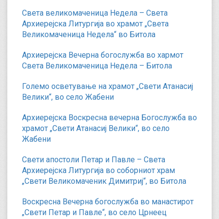
Света великомаченица Недела – Света
Архиерејска Литургија во храмот „Света
Великомаченица Недела“ во Битола
Архиерејска Вечерна богослужба во хармот
Света Великомаченица Недела – Битола
Големо осветување на храмот „Свети Атанасиј
Велики“, во село Жабени
Архиерејска Воскресна вечерна Богослужба во
храмот „Свети Атанасиј Велики“, во село
Жабени
Свети апостоли Петар и Павле – Света
Архиерејска Литургија во соборниот храм
„Свети Великомаченик Димитриј“, во Битола
Воскресна Вечерна богослужба во манастирот
„Свети Петар и Павле“, во село Црнеец