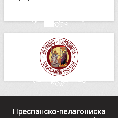
Преспанско-пелагониска