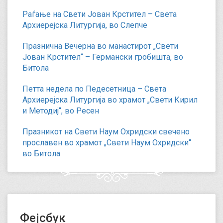
Раѓање на Свети Јован Крстител – Света
Архиерејска Литургија, во Слепче
Празнична Вечерна во манастирот „Свети
Јован Крстител“ – Германски гробишта, во
Битола
Петта недела по Педесетница – Света
Архиерејска Литургија во храмот „Свети Кирил
и Методиј“, во Ресен
Празникот на Свети Наум Охридски свечено
прославен во храмот „Свети Наум Охридски“
во Битола
Фејсбук