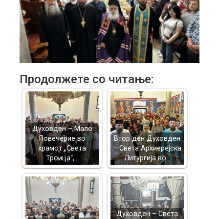
Продолжете со читање:
Духовден – Мало
Повечерие во
Втор ден Духовден
храмот „Света
– Света Архиерејска
Троица“,…
Литургија во…
Духовден – Света