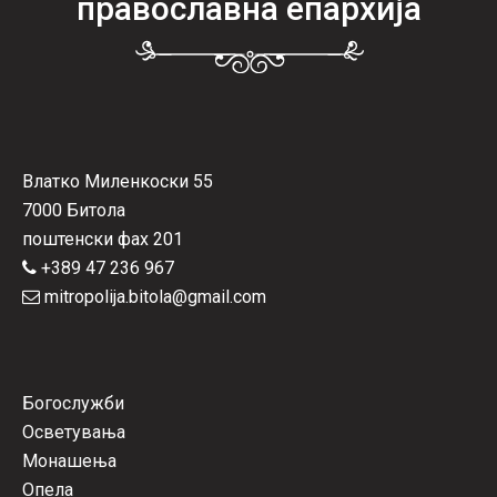
православна епархија
Влатко Миленкоски 55
7000 Битола
поштенски фах 201
+389 47 236 967
mitropolija.bitola@gmail.com
Богослужби
Осветувања
Монашења
Опела