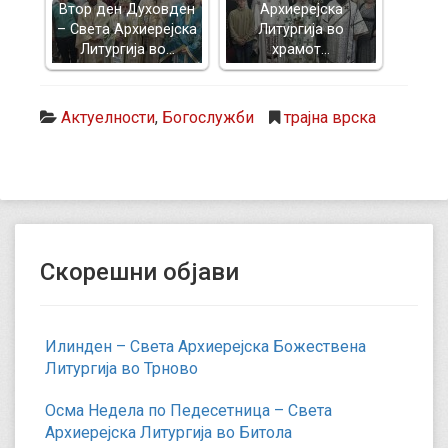
Втор ден Духовден
Архиерејска
– Света Архиерејска
Литургија во
Литургија во…
храмот…
Актуелности
,
Богослужби
трајна врска
Скорешни објави
Илинден – Света Архиерејска Божествена
Литургија во Трново
Осма Недела по Педесетница – Света
Архиерејска Литургија во Битола