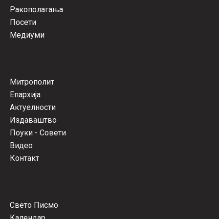
Ракополагања
Посети
Медиуми
Митрополит
Епархија
Актуелности
Издаваштво
Поуки - Совети
Видео
Контакт
Свето Писмо
Календар