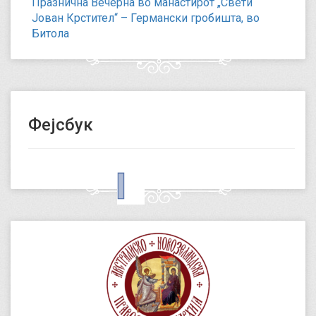
Празнична Вечерна во манастирот „Свети
Јован Крстител“ – Германски гробишта, во
Битола
Фејсбук