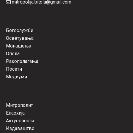
mitropolija.bitola@gmail.com
Богослужби
Осветувања
Монашења
Опела
Ракополагања
Посети
Медиуми
Митрополит
Епархија
Актуелности
Издаваштво