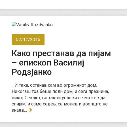
07/12/2015
Како престанав да пијам
– епископ Василиј
Родзјанко
…И така, останав сам во огромниот дом.
Некогаш тоа беше полн дом, и сега празнина,
никој. Секако, во такви услови не можев да
спијам, и само седев, се молев и воопшто не
знаев…