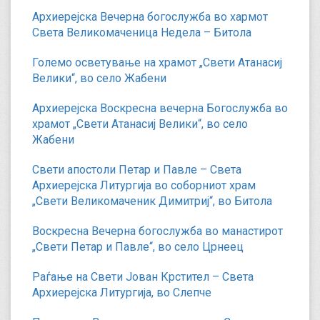
Архиерејска Вечерна богослужба во хармот
Света Великомаченица Недела – Битола
Големо осветување на храмот „Свети Атанасиј
Велики“, во село Жабени
Архиерејска Воскресна вечерна Богослужба во
храмот „Свети Атанасиј Велики“, во село
Жабени
Свети апостоли Петар и Павле – Света
Архиерејска Литургија во соборниот храм
„Свети Великомаченик Димитриј“, во Битола
Воскресна Вечерна богослужба во манастирот
„Свети Петар и Павле“, во село Црнеец
Раѓање на Свети Јован Крстител – Света
Архиерејска Литургија, во Слепче