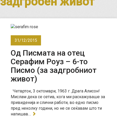
задгробен живот
31/12/2015
Од Писмата на отец
Серафим Роуз – 6-то
Писмо (за задгробниот
живот)
Четврток, 3 октомври, 1963 г. Драга Алисон!
Мислам дека се сетив, кога ми раскажуваше за
привиденија и слични работи, во едно писмо
пред неколку години, но не се сеќавам што ти
напишав…