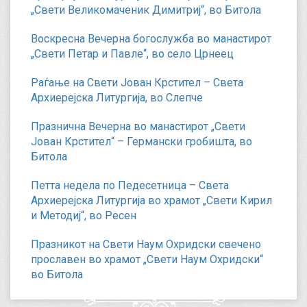
„Свети Великомаченик Димитриј“, во Битола
Воскресна Вечерна богослужба во манастирот
„Свети Петар и Павле“, во село Црнеец
Раѓање на Свети Јован Крстител – Света
Архиерејска Литургија, во Слепче
Празнична Вечерна во манастирот „Свети
Јован Крстител“ – Германски гробишта, во
Битола
Петта недела по Педесетница – Света
Архиерејска Литургија во храмот „Свети Кирил
и Методиј“, во Ресен
Празникот на Свети Наум Охридски свечено
прославен во храмот „Свети Наум Охридски“
во Битола