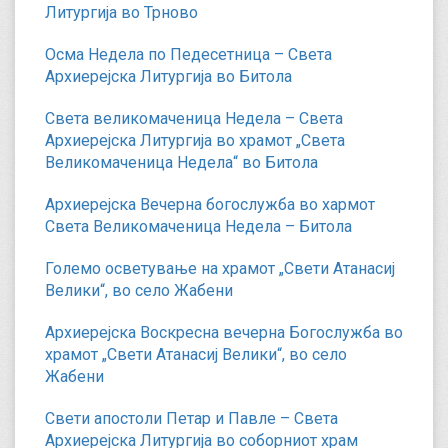
Литургија во Трново
Осма Недела по Педесетница – Света
Архиерејска Литургија во Битола
Света великомаченица Недела – Света
Архиерејска Литургија во храмот „Света
Великомаченица Недела“ во Битола
Архиерејска Вечерна богослужба во хармот
Света Великомаченица Недела – Битола
Големо осветување на храмот „Свети Атанасиј
Велики“, во село Жабени
Архиерејска Воскресна вечерна Богослужба во
храмот „Свети Атанасиј Велики“, во село
Жабени
Свети апостоли Петар и Павле – Света
Архиерејска Литургија во соборниот храм