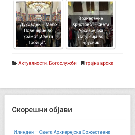
Вознесение
Духовден – Мало
Христово – Света
Повечерие во
Архиерејска
храмот „Света
Литургија во
Троица“,…
Брусник
Актуелности
,
Богослужби
трајна врска
Скорешни објави
Илинден – Света Архиерејска Божествена