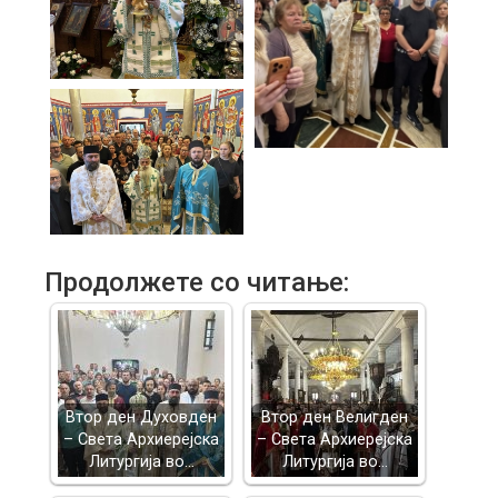
Продолжете со читање:
Втор ден Духовден
Втор ден Велигден
– Света Архиерејска
– Света Архиерејска
Литургија во…
Литургија во…