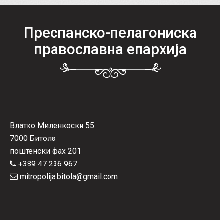
Преспанско-пелагониска
православна епархија
Влатко Миленкоски 55
7000 Битола
поштенски фах 201
+389 47 236 967
mitropolija.bitola@gmail.com