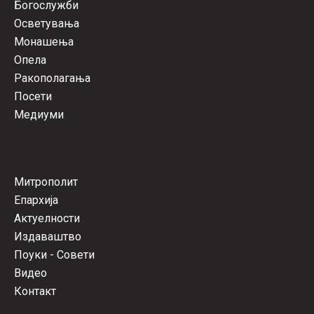
Богослужби
Осветувања
Монашења
Опела
Ракополагања
Посети
Медиуми
Митрополит
Епархија
Актуелности
Издаваштво
Поуки - Совети
Видео
Контакт