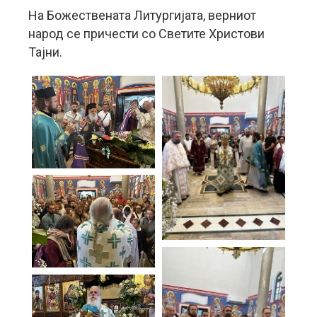
На Божествената Литургијата, верниот
народ се причести со Светите Христови
Тајни.