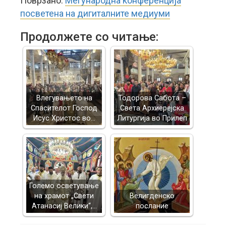
Поврзано:
Меѓународна конференција
посветена на дигиталните медиуми
Продолжете со читање:
Влегувањето на
Тодорова Сабота –
Спасителот Господ
Света Архиерејска
Исус Христос во…
Литургија во Прилеп
Големо осветување
на храмот „Свети
Велигденско
Атанасиј Велики“,…
послание