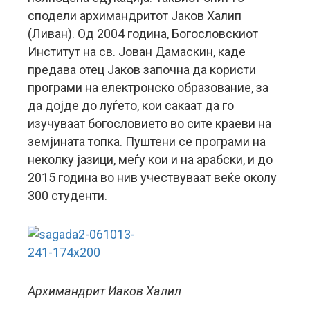
сподели архимандритот Јаков Халип
(Ливан). Од 2004 година, Богословскиот
Институт на св. Јован Дамаскин, каде
предава отец Јаков започна да користи
програми на електронско образование, за
да дојде до луѓето, кои сакаат да го
изучуваат богословието во сите краеви на
земјината топка. Пуштени се програми на
неколку јазици, меѓу кои и на арабски, и до
2015 година во нив учествуваат веќе околу
300 студенти.
Архимандрит Иаков Халил