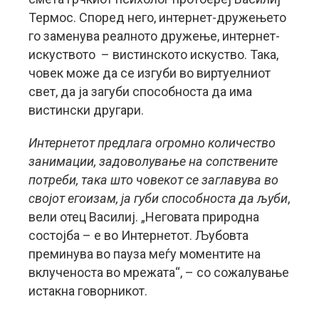
Термос. Според него, интернет-дружењето
го заменува реалното дружење, интернет-
искуството – вистинското искуство. Така,
човек може да се изгуби во виртуелниот
свет, да ја загуби способноста да има
вистински другари.
Интернетот предлага огромно количество
занимации, задоволување на сопствените
потреби, така што човекот се заглавува во
својот егоизам, ја губи способноста да љуби
,
вели отец Василиј. „Неговата природна
состојба – е во Интернетот. Љубовта
преминува во пауза меѓу моментите на
вклученоста во мрежата“, – со сожалување
истакна говорникот.