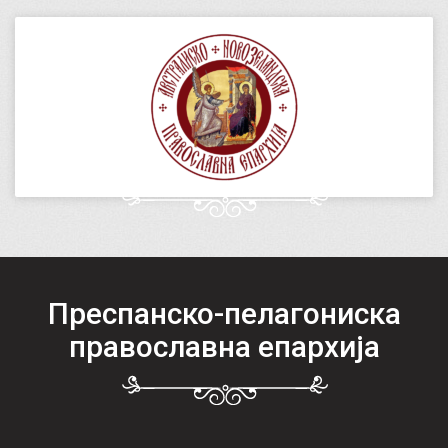
Преспанско-пелагониска
православна епархија