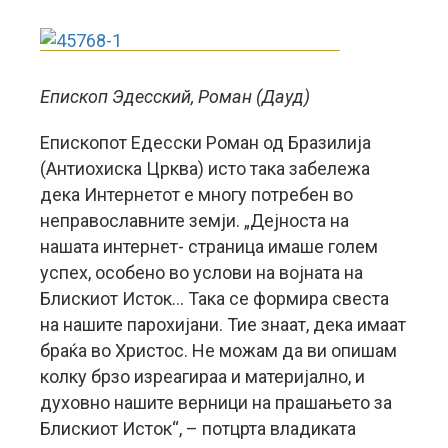
Епископ Эдесский, Роман (Дауд)
Епископот Едесски Роман од Бразилија
(Антиохиска Црква) исто така забележа
дека Интернетот е многу потребен во
неправославните земји. „Дејноста на
нашата интернет- страница имаше голем
успех, особено во услови на војната на
Блискиот Исток… Така се формира свеста
на нашите парохијани. Тие знаат, дека имаат
браќа во Христос. Не можам да ви опишам
колку брзо изреагираа и материјално, и
духовно нашите верници на прашањето за
Блискиот Исток“, – потцрта владиката