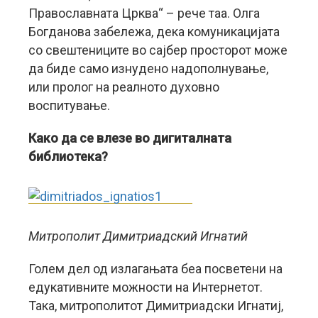
Православната Црква“ – рече таа. Олга
Богданова забележа, дека комуникацијата
со свештениците во сајбер просторот може
да биде само изнудено надополнување,
или пролог на реалното духовно
воспитување.
Како да се влезе во дигиталната
библиотека?
Митрополит Димитриадский Игнатий
Голем дел од излагањата беа посветени на
едукативните можности на Интернетот.
Така, митрополитот Димитриадски Игнатиј,