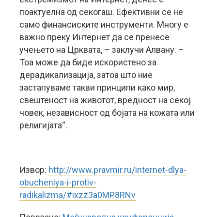
поактуелна од секогаш. Ефективни се не
само финансиските инструменти. Многу е
важно преку Интернет да се пренесе
учењето на Црквата, – заклучи Алвану. –
Тоа може да биде искористено за
дерадикализација, затоа што ние
застапуваме такви принципи како мир,
свештеност на животот, вредност на секој
човек, независност од бојата на кожата или
религијата“.
Извор:
http://www.pravmir.ru/internet-dlya-
obucheniya-i-protiv-
radikalizma/#ixzz3a0MP8RNv