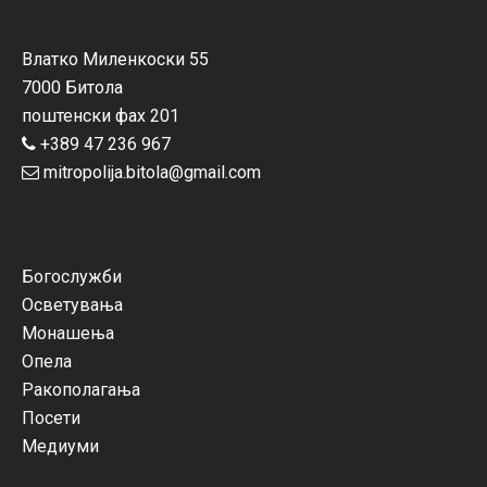
Влатко Миленкоски 55
7000 Битола
поштенски фах 201
+389 47 236 967
mitropolija.bitola@gmail.com
Богослужби
Осветувања
Монашења
Опела
Ракополагања
Посети
Медиуми