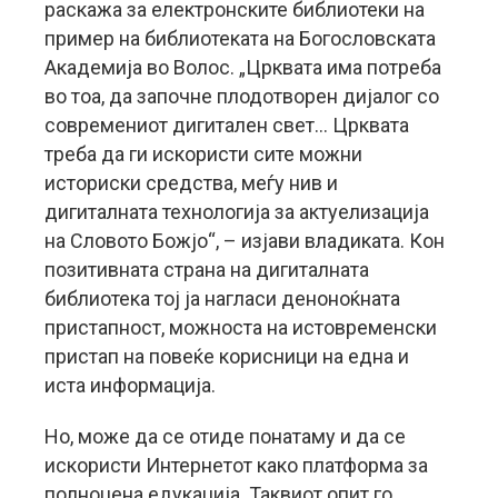
раскажа за електронските библиотеки на
пример на библиотеката на Богословската
Академија во Волос. „Црквата има потреба
во тоа, да започне плодотворен дијалог со
современиот дигитален свет… Црквата
треба да ги искористи сите можни
историски средства, меѓу нив и
дигиталната технологија за актуелизација
на Словото Божјо“, – изјави владиката. Кон
позитивната страна на дигиталната
библиотека тој ја нагласи деноноќната
пристапност, можноста на истовременски
пристап на повеќе корисници на една и
иста информација.
Но, може да се отиде понатаму и да се
искористи Интернетот како платформа за
полноцена едукација. Таквиот опит го