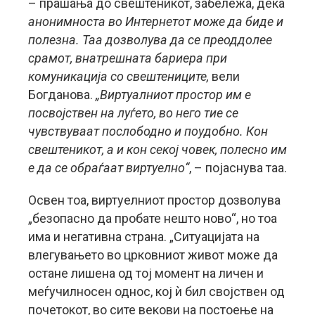
– прашања до свештеникот, забележа, дека
анонимноста во Интернетот може да биде и
полезна. Таа дозволува да се преоддолее
срамот, внатрешната бариера при
комуникација со свештениците,
вели
Богданова.
„Виртуалниот простор им е
посвојствен на луѓето, во него тие се
чувствуваат послободно и поудобно. Кон
свештеникот, а и кон секој човек, полесно им
е да се обраѓаат виртуелно“
, – појаснува таа.
Освен тоа, виртуелниот простор дозволува
„безопасно да пробате нешто ново“, но тоа
има и негативна страна. „Ситуацијата на
влегувањето во црковниот живот може да
остане лишена од тој момент на личен и
меѓучилносен однос, кој ѝ бил својствен од
почетокот, во сите векови на постоење на