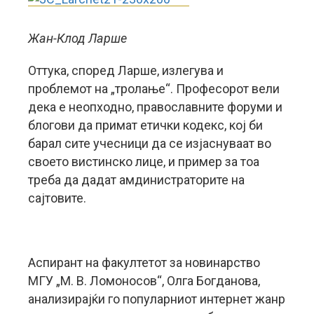
Жан-Клод Ларше
Оттука, според Ларше, излегува и
проблемот на „тролање“. Професорот вели
дека е неопходно, православните форуми и
блогови да примат етички кодекс, кој би
барал сите учесници да се изјаснуваат во
своето вистинско лице, и пример за тоа
треба да дадат амдинистраторите на
сајтовите.
Аспирант на факултетот за новинарство
МГУ „М. В. Ломоносов“, Олга Богданова,
анализирајќи го популарниот интернет жанр