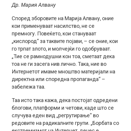
Др. Мария Алвану
Според зборовите на Марија Алвану, оние
кои применуваат насилство, не се
премногу. Повеќето, кои стануваат
„кислород“ за таквите појави, – се оние, кои
го трпат злото, и молчејќи го одобруваат.
„Тие се рамнодушни кон тоа, сметаат дека
тоа не ги засега нив лично. Така, ние во
Интернетот имаме мноштво материјали на
директна или споредна пропаганда“ –
забележа таа.
Таа исто така кажа, дека постојат одредени
блогови, платформи и четови, каде што се
случува еден вид „регрутирање“ во
редовите на радикалните групи. „Борбата со
екстремизмот на Интернет, денес е