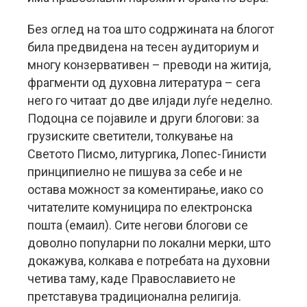
Без оглед на тоа што содржината на блогот
била предвидена на тесен аудиториум и
многу конзервативен – преводи на житија,
фрагменти од духовна литература – сега
него го читаат до две илјади луѓе неделно.
Подоцна се појавиле и други блогови: за
грузиските светители, толкување на
Светото Писмо, литургика, Лопес-Гинисти
принципиелно не пишува за себе и не
остава можност за коментирање, иако со
читателите комуницира по електронска
пошта (емаил). Сите негови блогови се
доволно популарни по локални мерки, што
докажува, колкава е потребата на духовни
четива таму, каде Православието не
претставува традиционална религија.