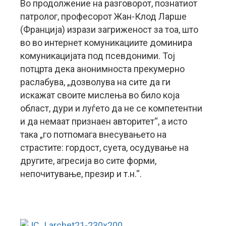
Во продолжение на разговорот, познатиот
патролог, професорот Жан-Клод Ларше
(Франција) изрази загриженост за тоа, што
во во интернет комуникациите доминира
комуникацијата под псевдоними. Тој
потцрта дека анонимноста прекумерно
раслабува, „дозволува на сите да ги
искажат своите мислења во било која
област, дури и луѓето да не се компетентни
и да немаат признаен авторитет“, а исто
така „го потпомага внесувањето на
страстите: гордост, суета, осудување на
другите, агресија во сите форми,
непочитување, презир и т.н.“.