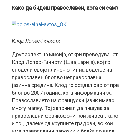
Како да бидеш православен, кога си сам?
Клод Лопес-Гинисти
Друг аспект на мисија, откри преведувачот
Клод Лопес-Гинисти (Швајцарија), кој го
сподели својот личен опит на водење на
православен блог во неправославна
јазична средина. Клод го создал својот прв
блог во 2007 година, кога информации за
Православието на француски јазик имало
многу малку. Тој започнал да пишува за
православни франкофони, кои живеат, како
и тој, далеку од крупните градови, во кои
има православни парохии и браќа по вера.