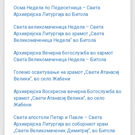
Осма Недела по Педесетница – Света
Архиерејска Литургија во Битола
Света великомаченица Недела – Света
Архиерејска Литургија во храмот „Света
Великомаченица Недела“ во Битола
Архиерејска Вечерна богослужба во хармот
Света Великомаченица Недела – Битола
Големо осветување на храмот „Свети Атанасиј
Велики“, во село Жабени
Архиерејска Воскресна вечерна Богослужба во
храмот „Свети Атанасиј Велики“, во село
Жабени
Свети апостоли Петар и Павле – Света
Архиерејска Литургија во соборниот храм
„Свети Великомаченик Димитриј“, во Битола