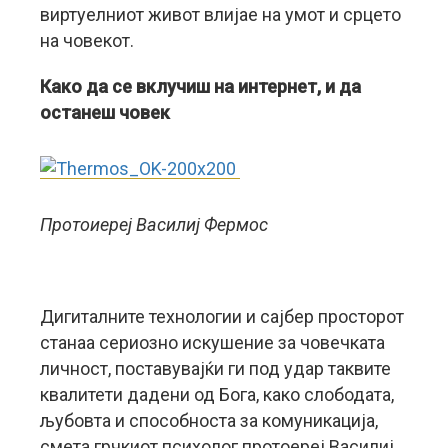
виртуелниот живот влијае на умот и срцето
на човекот.
Како да се вклучиш на интернет, и да
останеш човек
Протоиереј Василиј Фермос
Дигиталните технологии и сајбер просторот
станаа сериозно искушение за човечката
личност, поставувајќи ги под удар таквите
квалитети дадени од Бога, како слободата,
љубовта и способноста за комуникација,
смета грчкиот психолог протоереј Василиј