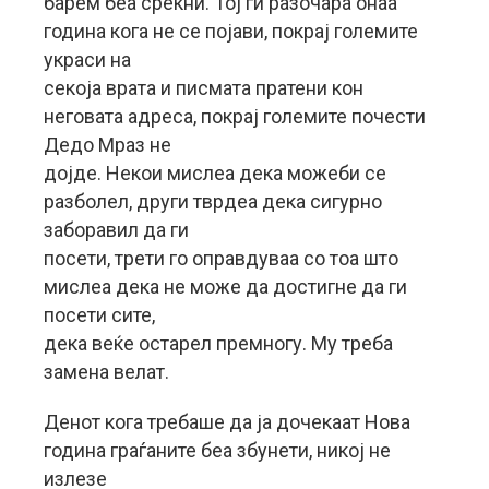
барем беа среќни. Тој ги разочара онаа
година кога не се појави, покрај големите
украси на
секоја врата и писмата пратени кон
неговата адреса, покрај големите почести
Дедо Мраз не
дојде. Некои мислеа дека можеби се
разболел, други тврдеа дека сигурно
заборавил да ги
посети, трети го оправдуваа со тоа што
мислеа дека не може да достигне да ги
посети сите,
дека веќе остарел премногу. Му треба
замена велат.
Денот кога требаше да ја дочекаат Нова
година граѓаните беа збунети, никој не
излезе