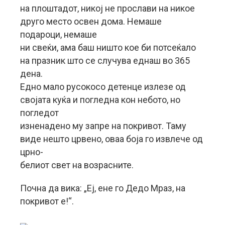
на плоштадот, никој не прослави на никое
друго место освен дома. Немаше
подароци, немаше
ни свеќи, ама баш ништо кое би потсеќало
на празник што се случува еднаш во 365
дена.
Едно мало русокосо детенце излезе од
својата куќа и погледна кон небото, но
погледот
изненадено му запре на покривот. Таму
виде нешто црвено, оваа боја го извлече од
црно-
белиот свет на возрасните.
Почна да вика: „Еј, ене го Дедо Мраз, на
покривот е!“.