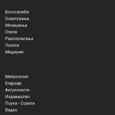
Богослужби
Осветувања
Монашења
Опела
Ракополагања
Посети
Медиуми
Митрополит
Епархија
Актуелности
Издаваштво
Поуки - Совети
Видео