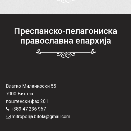
Преспанско-пелагониска
православна епархија
Влатко Миленкоски 55
7000 Битола
поштенски фах 201
+389 47 236 967
mitropolija.bitola@gmail.com