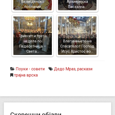
Велигденско
Архиерејска
послание
Пасхална…
Триесет и трета
недела по
Влегувањето на
Педесетница –
Спасителот Господ
Света…
Исус Христос во…
Поуки - совети
Дедо Мраз
,
раскази
трајна врска
Скорешни објави