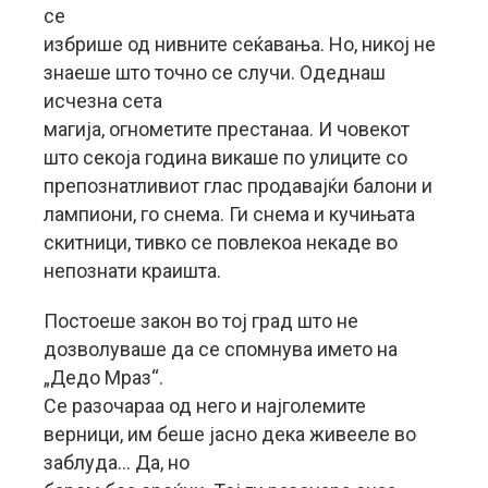
се
избрише од нивните сеќавања. Но, никој не
знаеше што точно се случи. Одеднаш
исчезна сета
магија, огнометите престанаа. И човекот
што секоја година викаше по улиците со
препознатливиот глас продавајќи балони и
лампиони, го снема. Ги снема и кучињата
скитници, тивко се повлекоа некаде во
непознати краишта.
Постоеше закон во тој град што не
дозволуваше да се спомнува името на
„Дедо Мраз“.
Се разочараа од него и најголемите
верници, им беше јасно дека живееле во
заблуда… Да, но