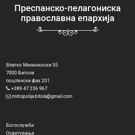
Преспанско-пелагониска
православна епархија
Влатко Миленкоски 55
7000 Битола
поштенски фах 201
+389 47 236 967
mitropolija.bitola@gmail.com
Богослужби
Осветувања