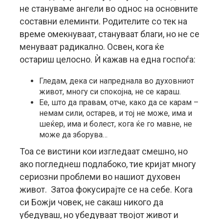
не стануваме ангели во однос на основните
составни елеминти. Родителите со тек на
време омекнуваат, стануваат благи, но не се
менуваат радикално. Освен, кога ќе
остариш целосно. Ѝ кажав на една госпоѓа:
Гледам, дека си напреднала во духовниот
живот, многу си спокојна, не се караш.
Ее, што да правам, отче, како да се карам –
немам сили, остарев, и тој не може, има и
шеќер, има и болест, кога ќе го мавне, не
може да зборува…
Тоа се вистини кои изгледаат смешно, но
ако погледнеш подлабоко, тие кријат многу
сериозни проблеми во нашиот духовен
живот. Затоа фокусирајте се на себе. Кога
си Божји човек, не сакаш никого да
убедуваш, но убедуваат твојот живот и