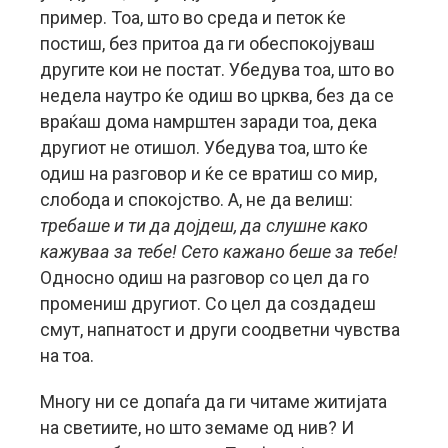
пример. Тоа, што во среда и петок ќе
постиш, без притоа да ги обеспокојуваш
другите кои не постат. Убедува тоа, што во
недела наутро ќе одиш во црква, без да се
враќаш дома намрштен заради тоа, дека
другиот не отишол. Убедува тоа, што ќе
одиш на разговор и ќе се вратиш со мир,
слобода и спокојство. А, не да велиш:
требаше и ти да дојдеш, да слушне како
кажуваа за тебе! Сето кажано беше за тебе!
Односно одиш на разговор со цел да го
промениш другиот. Со цел да создадеш
смут, напнатост и други соодветни чувства
на тоа.
Многу ни се допаѓа да ги читаме житијата
на светиите, но што земаме од нив? И