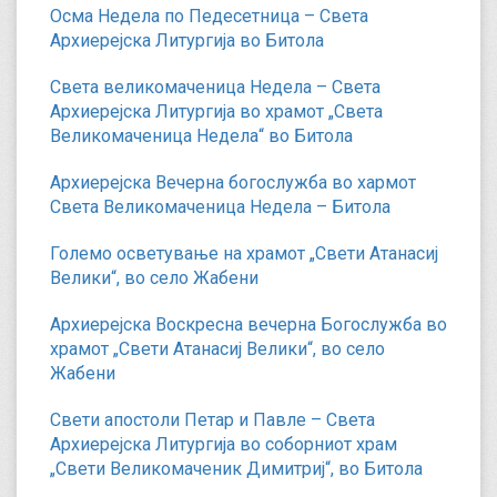
Осма Недела по Педесетница – Света
Архиерејска Литургија во Битола
Света великомаченица Недела – Света
Архиерејска Литургија во храмот „Света
Великомаченица Недела“ во Битола
Архиерејска Вечерна богослужба во хармот
Света Великомаченица Недела – Битола
Големо осветување на храмот „Свети Атанасиј
Велики“, во село Жабени
Архиерејска Воскресна вечерна Богослужба во
храмот „Свети Атанасиј Велики“, во село
Жабени
Свети апостоли Петар и Павле – Света
Архиерејска Литургија во соборниот храм
„Свети Великомаченик Димитриј“, во Битола