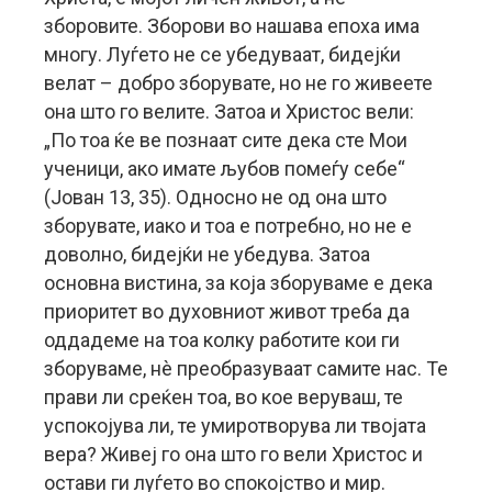
зборовите. Зборови во нашава епоха има
многу. Луѓето не се убедуваат, бидејќи
велат – добро зборувате, но не го живеете
она што го велите. Затоа и Христос вели:
„По тоа ќе ве познаат сите дека сте Мои
ученици, ако имате љубов помеѓу себе“
(Јован 13, 35). Односно не од она што
зборувате, иако и тоа е потребно, но не е
доволно, бидејќи не убедува. Затоа
основна вистина, за која зборуваме е дека
приоритет во духовниот живот треба да
оддадеме на тоа колку работите кои ги
зборуваме, нè преобразуваат самите нас. Те
прави ли среќен тоа, во кое веруваш, те
успокојува ли, те умиротворува ли твојата
вера? Живеј го она што го вели Христос и
остави ги луѓето во спокојство и мир.