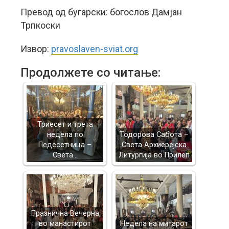
Превод од бугарски: богослов Дамјан
Трпкоски
Извор:
pravoslaven-sviat.org
Продолжете со читање:
Триесет и трета
недела по
Тодорова Сабота –
Педесетница –
Света Архиерејска
Света…
Литургија во Прилеп
Празнична Вечерна
во манастирот
Недела на митарот