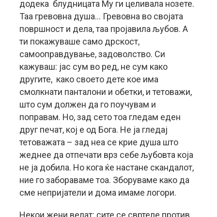
додека блудницата Му ги целивала нозете.
Таа гревовна душа… Гревовна во својата
површност и дела, таа пројавила љубов. А
ти покажуваше само дрскост,
самооправдување, задоволство. Си
кажуваш: јас сум во ред, не сум како
другите, како своето дете кое има
смолкнати панталони и обетки, и тетоважи,
што сум должен да го поучувам и
поправам. Но, зад сето тоа гледам еден
друг печат, кој е од Бога. Не ја гледај
тетоважата – зад неа се крие душа што
жеднее да отпечати врз себе љубовта која
не ја добила. Но кога ќе настане скандалот,
ние го забораваме тоа. Зборуваме како да
сме непријатели и дома имаме логори.
Некои жени велат: сите се свртеле против