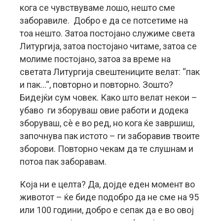
кога се чувствуваме лошо, нешто сме
заборавиле. Добро е да се потсетиме на
тоа нешто. Затоа постојано служиме света
Литургија, затоа постојано читаме, затоа се
молиме постојано, затоа за време на
светата Литургија свештениците велат: “пак
и пак…“, повторно и повторно. Зошто?
Бидејќи сум човек. Како што велат некои –
убаво ги зборуваш овие работи и додека
зборуваш, сè е во ред, но кога ќе завршиш,
започнува пак истото – ги заборавив твоите
зборови. Повторно чекам да те слушнам и
потоа пак заборавам.
Која ни е целта? Да, дојде еден момент во
животот – ќе биде подобро да не сме на 95
или 100 години, добро е сепак да е во овој