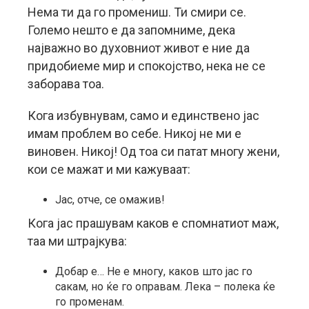
Нема ти да го промениш. Ти смири се.
Големо нешто е да запомниме, дека
најважно во духовниот живот е ние да
придобиеме мир и спокојство, нека не се
заборава тоа.
Кога избувнувам, само и единствено јас
имам проблем во себе. Никој не ми е
виновен. Никој! Од тоа си патат многу жени,
кои се мажат и ми кажуваат:
Јас, отче, се омажив!
Кога јас прашувам каков е спомнатиот маж,
таа ми штрајкува:
Добар е… Не е многу, каков што јас го
сакам, но ќе го оправам. Лека – полека ќе
го променам.