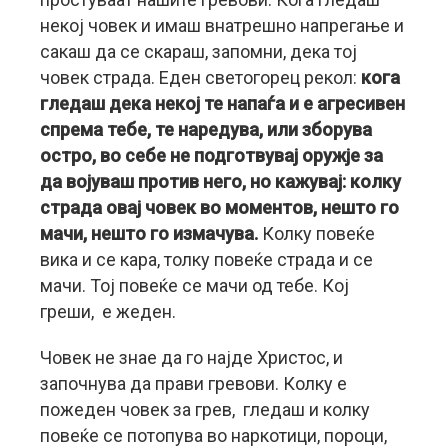
некој човек и имаш внатрешно напрегање и
сакаш да се скараш, запомни, дека тој
човек страда. Еден светогорец рекол:
кога
гледаш дека некој те напаѓа и е агресивен
спрема тебе, те наредува, или зборува
остро, во себе не подготвувај оружје за
да војуваш против него, но кажувај: колку
страда овај човек во моментов, нешто го
мачи, нешто го измачува.
Колку повеќе
вика и се кара, толку повеќе страда и се
мачи. Тој повеќе се мачи од тебе. Кој
греши, е жеден.
Човек не знае да го најде Христос, и
започнува да прави гревови. Колку е
пожеден човек за грев, гледаш и колку
повеќе се потопува во наркотици, пороци,