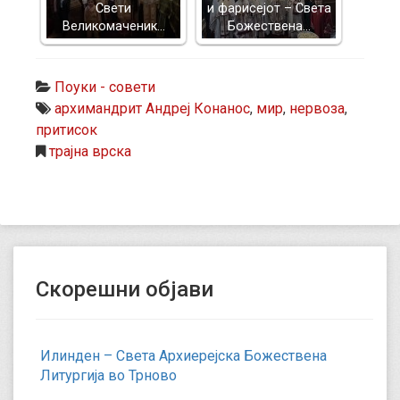
Свети
и фарисејот – Светa
Великомаченик…
Божествена…
Поуки - совети
архимандрит Андреј Конанос
,
мир
,
нервоза
,
притисок
трајна врска
Скорешни објави
Илинден – Света Архиерејска Божествена
Литургија во Трново