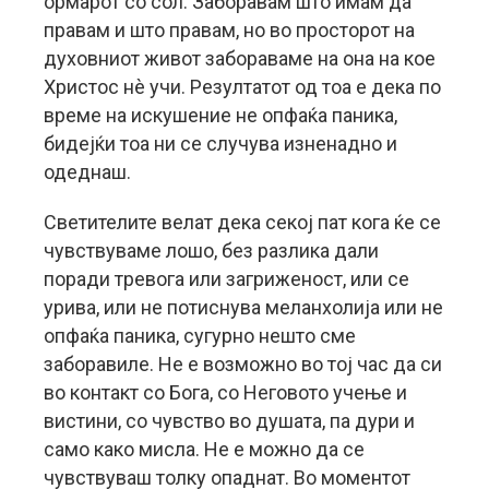
ормарот со сол.
Заборавам што имам да
правам и што правам, но во просторот на
духовниот живот забораваме на она на кое
Христос нè учи. Резултатот од тоа е дека по
време на искушение не опфаќа паника,
бидејќи тоа ни се случува изненадно и
одеднаш.
Светителите велат дека секој пат кога ќе се
чувствуваме лошо, без разлика дали
поради тревога или загриженост, или се
урива, или не потиснува меланхолија или не
опфаќа паника, сугурно нешто сме
заборавиле. Не е возможно во тој час да си
во контакт со Бога, со Неговото учење и
вистини, со чувство во душата, па дури и
само како мисла. Не е можно да се
чувствуваш толку опаднат. Во моментот