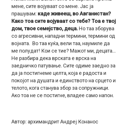
мене, сите војуваат со мене. Јас ја
прашувам:
каде живееш, во Авганистан?
Како тоа сите војуваат со тебе? Тоа е твој
дом, твое семејство, деца.
Но таа зборува
со агресивни, нападни термини, термини од
војната. Во таа куќа, вели таа, наумиле да
ме полудат! Кои се тие? Мажот ми, децата…
Не разбира дека врската е врска на
заедничко патување. Сите одиме заедно за
да ја постигнеме целта, која е радоста и
покојот на душата и единството на срцето и
телото, кога станува збор за сопружници.
Ако тоа не се постигне, владее само напон.
Автор: архимандрит Андреј Конанос