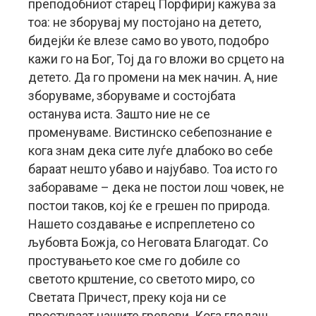
преподобниот старец Порфириј кажува за
тоа: не зборувај му постојано на детето,
бидејќи ќе влезе само во увото, подобро
кажи го на Бог, Тој да го вложи во срцето на
детето. Да го промени на мек начин. А, ние
зборуваме, зборуваме и состојбата
останува иста. Зашто ние не се
променуваме. Вистинско себепознание е
кога знам дека сите луѓе длабоко во себе
бараат нешто убаво и најубаво. Тоа исто го
забораваме – дека не постои лош човек, не
постои таков, кој ќе е грешен по природа.
Нашето создавање е испреплетено со
љубовта Божја, со Неговата Благодат. Со
простувањето кое сме го добиле со
светото крштение, со светото миро, со
Светата Причест, преку која ни се
простуваат нашите гревови. Кога гледаш