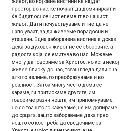
живот, во кој овие вистини ќе најдат
простор во нас, ќе почнат да доминираат и
ќе бидат основниот елемент во нашиот
живот. Да ги почувствуваме и тие да нè
напојуваат, за да живееме порадосни и
утешени. Една заборавена вистина е доказ
дека за духовен живот не се зборовите, а
радоста која се емитува во нас. Можеме
многу да говориме за Христос, но кога некој
живее блиску до нас, тогаш гледа дали она
што го велиме, го преобразуваме и во
реалност. Затоа многу често дома се
караме, ги притискаме другите, им
говориме разни нешта, им припомнуваме,
но со тоа што го кажуваме, не им допираме
до срцата, зашто заборавеме дека прво
нешто со кое треба да сведочиме за
Христа, е мојот личен живот, а не