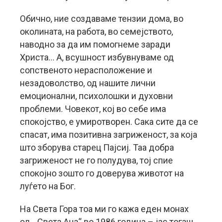
Обично, ние создаваме тензии дома, во
околината, на работа, во семејството,
наводно за да им помогнеме заради
Христа… А, всушност избувнуваме од
сопственото нерасположение и
незадоволство, од нашите лични
емоционални, психолошки и духовни
проблеми. Човекот, кој во себе има
спокојство, е умиротворен. Сака сите да се
спасат, има позитивна загриженост, за која
што зборува старец Пајсиј. Таа добра
загриженост не го полудува, тој спие
спокојно зошто го доверува животот на
луѓето на Бог.
На Света Гора тоа ми го кажа еден монах
од „Света Ана“ во 1986 година – јас тогаш