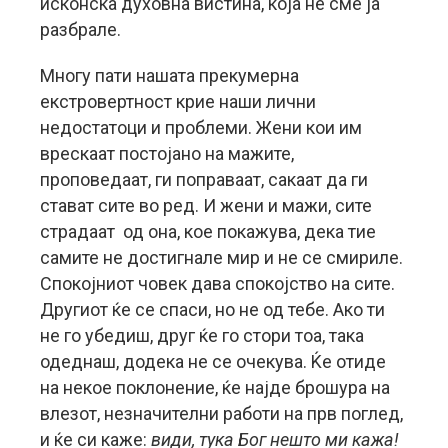
исконска духовна вистина, која не сме ја
разбрале.
Многу пати нашата прекумерна
екстровертност крие наши лични
недостатоци и проблеми. Жени кои им
врескаат постојано на мажите,
проповедаат, ги поправаат, сакаат да ги
стават сите во ред. И жени и мажи, сите
страдаат од она, кое покажува, дека тие
самите не достигнале мир и не се смириле.
Спокојниот човек дава спокојство на сите.
Другиот ќе се спаси, но не од тебе. Ако ти
не го убедиш, друг ќе го стори тоа, така
одеднаш, додека не се очекува. Ќе отиде
на некое поклонение, ќе најде брошура на
влезот, незначителни работи на прв поглед,
и ќе си каже:
види, тука Бог нешто ми кажа!