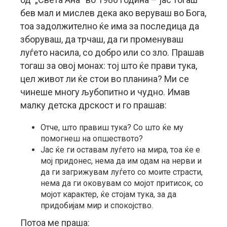
бев мал и мислев дека ако веруваш во Бога,
тоа задолжително ќе има за последица да
зборуваш, да трчаш, да ги променуваш
луѓето насила, со добро или со зло. Прашав
тогаш за овој монах: тој што ќе прави тука,
цел живот ли ќе стои во планина? Ми се
чинеше многу љубопитно и чудно. Имав
малку детска дрскост и го прашав:
Отче, што правиш тука? Со што ќе му
помогнеш на опшеството?
Јас ќе ги оставам луѓето на мира, тоа ќе е
мој придонес, нема да им одам на нерви и
да ги загрижувам луѓето со моите страсти,
нема да ги оковувам со мојот притисок, со
мојот карактер, ќе стојам тука, за да
придобијам мир и спокојство.
Потоа ме праша: