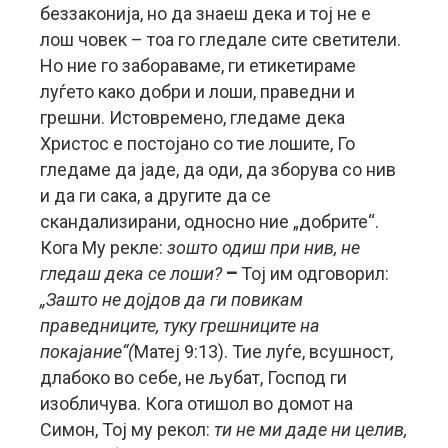
беззаконија, но да знаеш дека и тој не е
лош човек – тоа го гледале сите светители.
Но ние го забораваме, ги етикетираме
луѓето како добри и лоши, праведни и
грешни. Истовремено, гледаме дека
Христос е постојано со тие лошите, Го
гледаме да јаде, да оди, да зборува со нив
и да ги сака, а другите да се
скандализирани, односно ние „добрите“.
Кога Му рекле:
зошто одиш при нив, не
гледаш дека се лоши?
–
Тој им одговорил:
„Зашто не дојдов да ги повикам
праведниците, туку грешниците на
покајание“(
Матеј 9:13). Тие луѓе, всушност,
длабоко во себе, не љубат, Господ ги
изобличува. Кога отишол во домот на
Симон, Тој му рекол:
ти не ми даде ни целив,