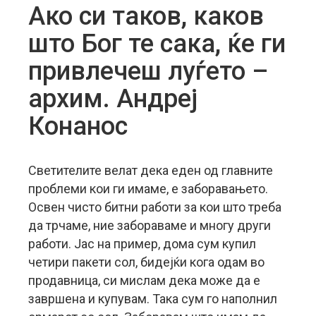
Ако си таков, каков
што Бог те сака, ќе ги
привлечеш луѓето –
архим. Андреј
Конанос
Светителите велат дека еден од главните
проблеми кои ги имаме, е заборавањето.
Освен чисто битни работи за кои што треба
да трчаме, ние забораваме и многу други
работи. Јас на пример, дома сум купил
четири пакети сол, бидејќи кога одам во
продавница, си мислам дека може да е
завршена и купувам. Така сум го наполнил