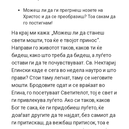
Можеш ли да ги прегрнеш нозете на
Христос и да се преобразиш? Тоа сакам да
го постигнам!
На крај ми кажа: „Можеш ли да станеш
свети мошти, тоа ќе е твојот принос“.
Направи го животот таков, каков ти ќе
бидеш, како што треба да бидеш, а луѓето
остави ги да те почувствуваат. Св. Нектариј
Егински каде е сега во недела наутро и што
прави? Стои таму легнат, таму се неговите
мошти. Бродовите одат и се враќаат во
Егина, го посетуваат Светителот, тој е свет и
ги привлекува луѓето. Ако си таков, каков
Бог те сака, ќе ги придобиеш луѓето, ќе
доаѓаат другите да те најдат, без самиот да
ги притискаш, да вежбаш притисок, тоа е