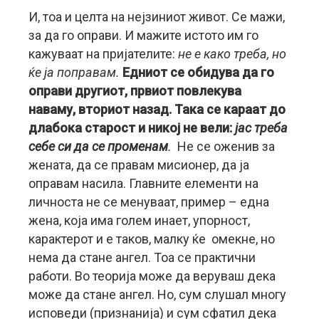
И, тоа и целта на нејзиниот живот. Се мажи,
за да го оправи. И мажите истото им го
кажуваат на пријателите:
не е како треба, но
ќе ја поправам.
Едниот се обидува да го
оправи другиот, првиот повлекува
наваму, вториот назад. Така се караат до
длабока старост и никој не вели:
јас треба
себе си да се променам
.
Не се оженив за
жената, да се правам мисионер, да ја
оправам насила. Главните елементи на
личноста не се менуваат, пример – една
жена, која има голем инает, упорност,
карактерот и е таков, малку ќе омекне, но
нема да стане ангел. Тоа се практични
работи. Во теорија може да веруваш дека
може да стане ангел. Но, сум слушал многу
исповеди (признанија) и сум сфатил дека