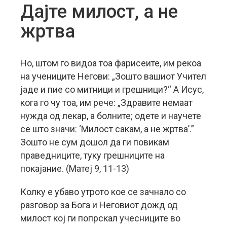
Дајте милост, а не
жртва
Но, штом го видоа тоа фарисеите, им рекоа
на учениците Негови: „Зошто вашиот Учител
јаде и пие со митници и грешници?“ А Исус,
кога го чу тоа, им рече: „Здравите немаат
нужда од лекар, а болните; одете и научете
се што значи: ‘Милост сакам, а не жртва’.”
Зошто не сум дошол да ги повикам
праведниците, туку грешниците на
покајание. (Матеј 9, 11-13)
Колку е убаво утрото кое се зачнало со
разговор за Бога и Неговиот дожд од
милост кој ги попрскал учесниците во