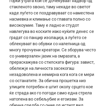
горки утрата кои се дочекуваат надвор од
стакленото ѕвоно, таму некаде во светот
каде луѓето се поздравуваат со наместена
насмевка и климање со главата полно со
високоумие. Таму е ладно и студот
навлегува во коските иако куќите денес се
градат со панцир изолација, а луѓето се
облекуваат во обувки со налепница од
многу прочуени креатори. Се зборува често
со универзален јазик на омразата, а
прераскажува со стилската фигура: завист,
обележје на личноста засекогаш
незадоволена и немирна кога кога се мери
со останатите. За обична прошетка низ
улиците потребен е штит околу срцето кое
ќе страда ако го погоди само една стрела
натопена во себељубие и егоизам. За
обична средба со оние од истиот вид