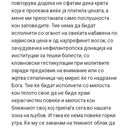
повторува додека не сфатам дека крвта
која е пролеана веќе ја платила цената, а
мене ми преостанала само послушноста
кон заповедите. Тие нема да бидат
исполнети со оганот на свеќата набавена по
највисока цена и од најпрефинет восок, со
зачудувачка нефилантропска донација на
институции за тешки болести, со
кловновски гестикулации при молитвите
заради предизвик на внимание или со
жртва сепаленица чиј мирис ќе го надразни
Бога. Тие ќе бидат исполнети со милоста
кон телото свое да не биде храм
нерасчистен повеќе и милоста кон
ближниот свој кој припаѓа сега во нашата
зона на љубов. И така ќе нема повеќе горки
утра. Ќе му се заканам на темниот облак да