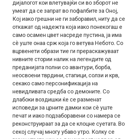
дијалогот кои влетувајќи си во зборот не
умеат да се запрат во пофалбите за Оној,
Кој иако грешни не ги заборавил, ниту да се
откажат од надежта која иако понекогаш е
само осамен цвет насреде пустина, ја има
сè уште онаа срж која го ветува Небото. Со
вцрвенети образи тие ги прераскажуваат
нивните стории налик на легендите од
преданијата полни со авантури, борба,
неосвоени тврдини, стапици, солзи и крв,
секако само персонификација на
невидливата средба со демоните. Со
длабоки воздишки ќе се разменат
исповеди за црните дамки кои сè уште
печат и иако подзаборавени со намера се
реконструираат за да се клоцне суетата. Во
секој случај многу убаво утро. Колку се