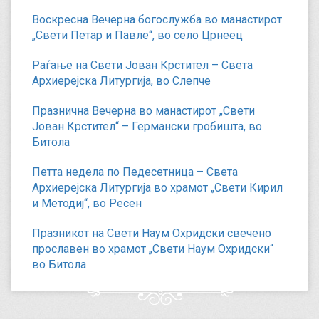
Воскресна Вечерна богослужба во манастирот
„Свети Петар и Павле“, во село Црнеец
Раѓање на Свети Јован Крстител – Света
Архиерејска Литургија, во Слепче
Празнична Вечерна во манастирот „Свети
Јован Крстител“ – Германски гробишта, во
Битола
Петта недела по Педесетница – Света
Архиерејска Литургија во храмот „Свети Кирил
и Методиј“, во Ресен
Празникот на Свети Наум Охридски свечено
прославен во храмот „Свети Наум Охридски“
во Битола