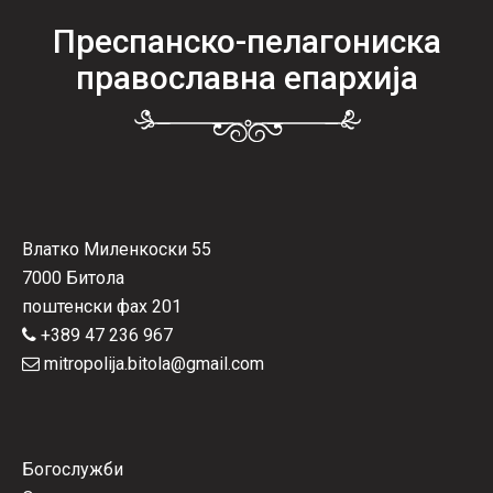
Преспанско-пелагониска
православна епархија
Влатко Миленкоски 55
7000 Битола
поштенски фах 201
+389 47 236 967
mitropolija.bitola@gmail.com
Богослужби