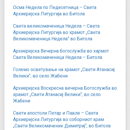
Осма Недела по Педесетница – Света
Архиерејска Литургија во Битола
Света великомаченица Недела – Света
Архиерејска Литургија во храмот „Света
Великомаченица Недела“ во Битола
Архиерејска Вечерна богослужба во хармот
Света Великомаченица Недела – Битола
Големо осветување на храмот „Свети Атанасиј
Велики“, во село Жабени
Архиерејска Воскресна вечерна Богослужба во
храмот „Свети Атанасиј Велики“, во село
Жабени
Свети апостоли Петар и Павле – Света
Архиерејска Литургија во соборниот храм
„Свети Великомаченик Димитриј“, во Битола