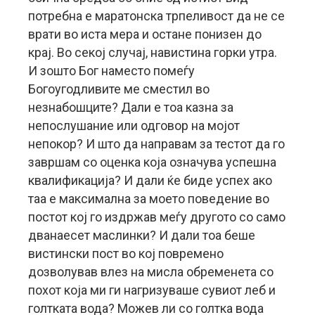
потребна е маратонска трпеливост да не се
врати во иста мера и остане понизен до
крај. Во секој случај, навистина горки утра.
И зошто Бог нaместо помеѓу
Богоугодливите ме сместил во
незнабошците? Дали е тоа казна за
непослушание или одговор на мојот
непокор? И што да направам за тестот да го
завршам со оценка која означува успешна
квалификација? И дали ќе биде успех ако
таа е максимална за моето поведение во
постот кој го издржав меѓу другото со само
дванаесет маслинки? И дали тоа беше
вистински пост во кој повремено
дозволував влез на мисла обременета со
похот која ми ги нагризуваше сувиот леб и
голтката вода? Можев ли со голтка вода