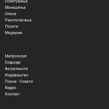
Осветувања
Монашења
Опела
Ракополагања
Посети
Медиуми
Митрополит
Епархија
Актуелности
Издаваштво
Поуки - Совети
Видео
Контакт