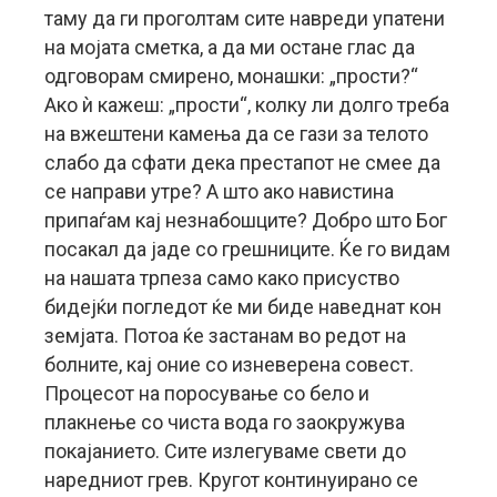
таму да ги проголтам сите навреди упатени
на мојата сметка, а да ми остане глас да
одговорам смирено, монашки: „прости?“
Ако ѝ кажеш: „прости“, колку ли долго треба
на вжештени камења да се гази за телото
слабо да сфати дека престапот не смее да
се направи утре? А што ако навистина
припаѓам кај незнабошците? Добро што Бог
посакал да јаде со грешниците. Ќе го видам
на нашата трпеза само како присуство
бидејќи погледот ќе ми биде наведнат кон
земјата. Потоа ќе застанам во редот на
болните, кај оние со изневерена совест.
Процесот на поросување со бело и
плакнење со чиста вода го заокружува
покајанието. Сите излегуваме свети до
наредниот грев. Кругот континуирано се