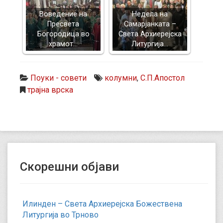
Воведение на
Недела на
Пресвета
Самарјанката –
Богородица во
Света Архиерејска
храмот…
Литургија…
Поуки - совети
колумни
,
С.П.Апостол
трајна врска
Скорешни објави
Илинден – Света Архиерејска Божествена
Литургија во Трново