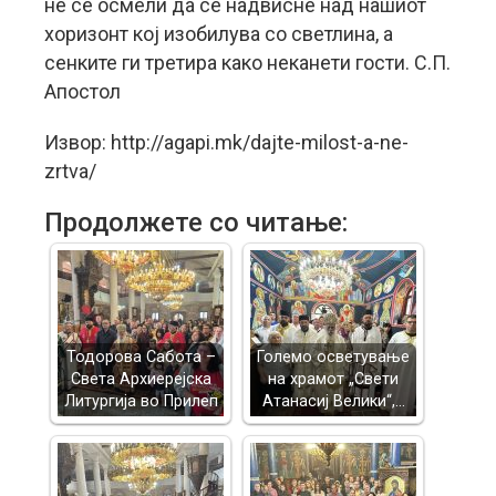
не се осмели да се надвисне над нашиот
хоризонт кој изобилува со светлина, а
сенките ги третира како неканети гости. С.П.
Апостол
Извор: http://agapi.mk/dajte-milost-a-ne-
zrtva/
Продолжете со читање:
Тодорова Сабота –
Големо осветување
Света Архиерејска
на храмот „Свети
Литургија во Прилеп
Атанасиј Велики“,…