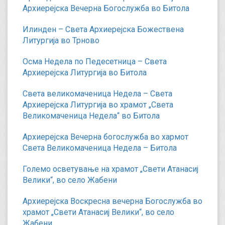
Архиерејска Вечерна Богослужба во Битола
Илинден – Света Архиерејска Божествена
Литургија во Трново
Осма Недела по Педесетница – Света
Архиерејска Литургија во Битола
Света великомаченица Недела – Света
Архиерејска Литургија во храмот „Света
Великомаченица Недела“ во Битола
Архиерејска Вечерна богослужба во хармот
Света Великомаченица Недела – Битола
Големо осветување на храмот „Свети Атанасиј
Велики“, во село Жабени
Архиерејска Воскресна вечерна Богослужба во
храмот „Свети Атанасиј Велики“, во село
Жабени