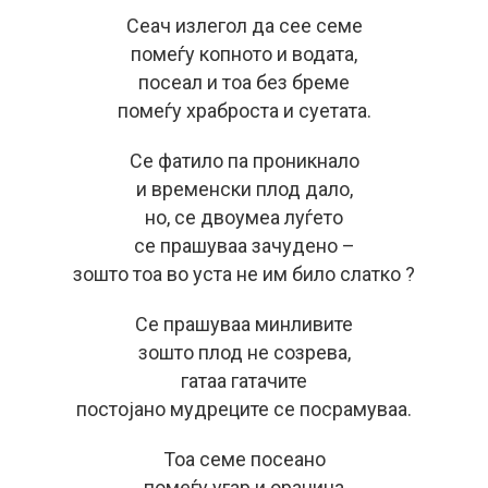
Сеач излегол да сее семе
помеѓу копното и водата,
посеал и тоа без бреме
помеѓу храброста и суетата.
Се фатило па проникнало
и временски плод дало,
но, се двоумеа луѓето
се прашуваа зачудено –
зошто тоа во уста не им било слатко ?
Се прашуваа минливите
зошто плод не созрева,
гатаа гатачите
постојано мудреците се посрамуваа.
Тоа семе посеано
помеѓу угар и ораница