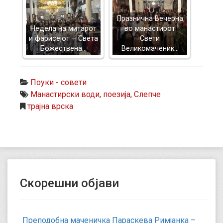
Празнична Вечерна
Недела на митарот
во манастирот
и фарисејот – Светa
Свети
Божествена…
Великомаченик…
Поуки - совети
Манастирски води
,
поезија
,
Слепче
трајна врска
Скорешни објави
Преподобна маченичка Параскева Римјанка –