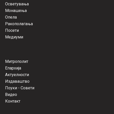
Осветувања
Монашења
Опела
Ракополагања
Посети
Медиуми
Митрополит
Епархија
Актуелности
Издаваштво
Поуки - Совети
Видео
Контакт