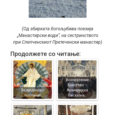
(Од збирката богољубива поезија
„Манастирски води“, на сестринството
при Слепченскиот Претеченски манастир)
Продолжете со читање:
Воскресение
Христово –
Велигденско
Архиерејска
послание
Пасхална…