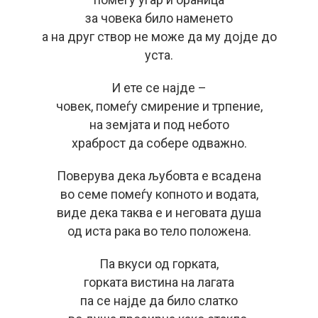
за човека било наменето
а на друг створ не може да му дојде до
уста.
И ете се најде –
човек, помеѓу смирение и трпение,
на земјата и под небото
храброст да собере одважно.
Поверува дека љубовта е всадена
во семе помеѓу копното и водата,
виде дека таква е и неговата душа
од иста рака во тело положена.
Па вкуси од горката,
горката вистина на лагата
па се најде да било слатко