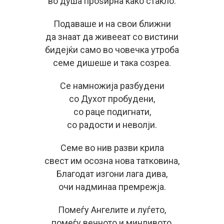
во душа проѕирна како стакло.
Подаваше и на свои ближни
да знаат да живееат со вистини
бидејќи само во човечка утроба
семе дишеше и така созреа.
Се намножија разбудени
со Духот пробудени,
со раце подигнати,
со радости и неволји.
Семе во нив разви крила
свест им осозна нова татковина,
Благодат изгони лага дива,
очи надминаа премрежја.
Помеѓу Ангелите и луѓето,
помеѓу вечното и минливото,