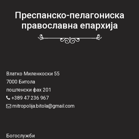
Преспанско-пелагониска
православна епархија
Влатко Миленкоски 55
7000 Битола
поштенски фах 201
+389 47 236 967
mitropolija.bitola@gmail.com
Богослужби