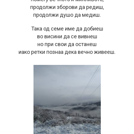
продолжи зборови да редиш,
продолжи душо да медиш.
Така од семе име да добиеш
во висини да се вивнеш
но при свои да останеш
иако ретки познаа дека вечно живееш.