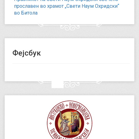
прославен во храмот „Свети Наум Охридски“
во Битола
Фејсбук