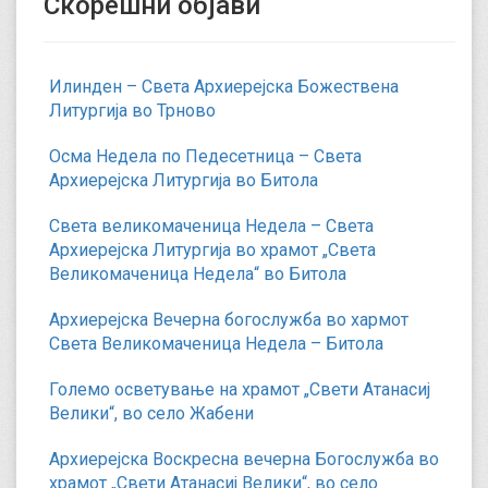
Скорешни објави
Илинден – Света Архиерејска Божествена
Литургија во Трново
Осма Недела по Педесетница – Света
Архиерејска Литургија во Битола
Света великомаченица Недела – Света
Архиерејска Литургија во храмот „Света
Великомаченица Недела“ во Битола
Архиерејска Вечерна богослужба во хармот
Света Великомаченица Недела – Битола
Големо осветување на храмот „Свети Атанасиј
Велики“, во село Жабени
Архиерејска Воскресна вечерна Богослужба во
храмот „Свети Атанасиј Велики“, во село