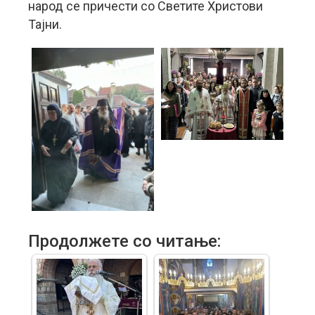
народ се причести со Светите Христови
Тајни.
Продолжете со читање: