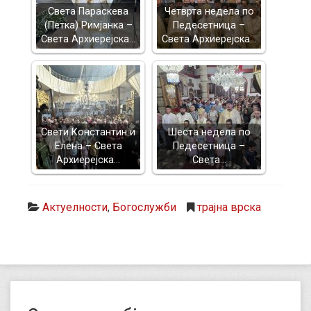
Света Параскева
Четврта недела по
(Петка) Римјанка –
Педесетница –
Света Архиерејска…
Света Архиерејска…
Свети Константин и
Шеста недела по
Елена – Света
Педесетница –
Архиерејска…
Света…
Актуелности
,
Богослужби
трајна врска