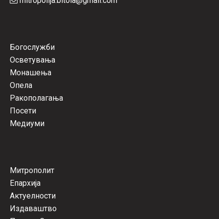
mitropolija.bitola@gmail.com
Богослужби
Осветувања
Монашења
Опела
Ракополагања
Посети
Медиуми
Митрополит
Епархија
Актуелности
Издаваштво