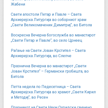
Жабени
Свети апостоли Петар и Павле – Света
Архиерејска Литургија во соборниот храм
„Свети Великомаченик Димитриј“, во Битола
Воскресна Вечерна богослужба во манастирот
„Свети Петар и Павле“, во село Црнеец
Раѓање на Свети Јован Крстител – Света
Архиерејска Литургија, во Слепче
Празнична Вечерна во манастирот „Свети
Јован Крстител“ – Германски гробишта, во
Битола
Петта недела по Педесетница – Света
Архиерејска Литургија во храмот „Свети Кирил
и Методиј“, во Ресен
Празникот на Свети Наум Охридски свечено